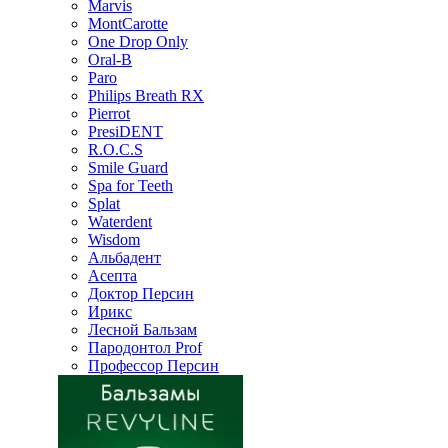
Marvis
MontCarotte
One Drop Only
Oral-B
Paro
Philips Breath RX
Pierrot
PresiDENT
R.O.C.S
Smile Guard
Spa for Teeth
Splat
Waterdent
Wisdom
Альбадент
Асепта
Доктор Персин
Ирикс
Лесной Бальзам
Пародонтол Prof
Профессор Персин