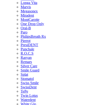
Longa Vita
Marvis
Megasonex
Miradent
MontCarotte
One Drop Only
Oral-B
Paro
PhilipsBreath Rx
Pierrot
PresiDENT
Punchale
R.O.C.S
Rasyan
Remars
Silver Care
Smile Guard
Splat
Stomatol
Swiss Smile
SwissDent
TePe
Twin Lotus
Waterdent
White Glo