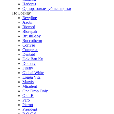
Наборы
Одноразовые зубные щетки
По Бренду
Revyline
Azotii
Biomed
Biorepair
BrushBaby
Buccotherm
Corlyse
Curaprox
Dentaid
Dok Bau Ku
Domery
Firefly
Global White
Longa Vita
Marvis
Miradent
One Drop Only
Oral-B
Paro
Pierrot
President
R.O.C.S.