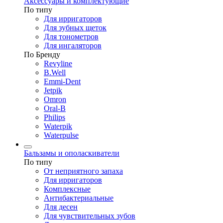
Аксессуары и комплектующие
По типу
Для ирригаторов
Для зубных щеток
Для тонометров
Для ингаляторов
По Бренду
Revyline
B.Well
Emmi-Dent
Jetpik
Omron
Oral-B
Philips
Waterpik
Waterpulse
Бальзамы и ополаскиватели
По типу
От неприятного запаха
Для ирригаторов
Комплексные
Антибактериальные
Для десен
Для чувствительных зубов