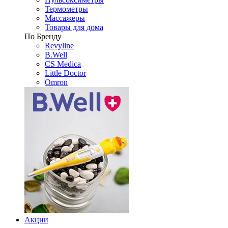
Термометры
Массажеры
Товары для дома
По Бренду
Revyline
B.Well
CS Medica
Little Doctor
Omron
Акции