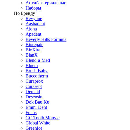
Антибактериальные
Наборы
По Бренду
Revyline
Aashadent
Ajona
Apadent
Beverly Hills Formula
Biorepair
BioXtra
BlanX
Blend-a-Med
Bluem
Brush Baby
Buccotherm
Curaprox
Curasept
Dentaid
Desensin
Dok Bau Ku
Emmi-Dent
Fuchs
GC Tooth Mousse
Global White
GreenIce