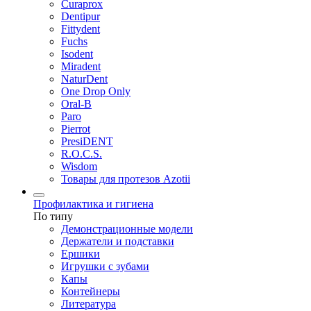
Curaprox
Dentipur
Fittydent
Fuchs
Isodent
Miradent
NaturDent
One Drop Only
Oral-B
Paro
Pierrot
PresiDENT
R.O.C.S.
Wisdom
Товары для протезов Azotii
Профилактика и гигиена
По типу
Демонстрационные модели
Держатели и подставки
Ершики
Игрушки с зубами
Капы
Контейнеры
Литература