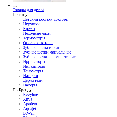
Товары для детей
По типу
Детский костюм доктора
Игрушки
Кремы
Песочные часы
Термометры
Ополаскиватели
Зубные пасты и гели
Зубные щетки мануальные
Зубные щетки электрические
Ирригаторы
Ингаляторы
Тонометры
Насадки
Держатели
Наборы
По Бренду
Revyline
Anya
Apadent
Aquajet
B.Well