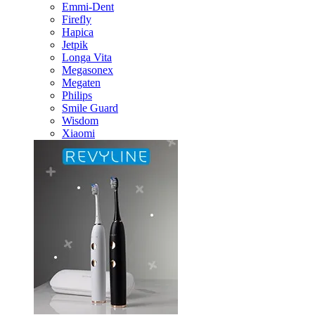
Emmi-Dent
Firefly
Hapica
Jetpik
Longa Vita
Megasonex
Megaten
Philips
Smile Guard
Wisdom
Xiaomi