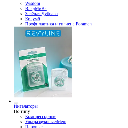
Wisdom
ВладМиВа
Зелёная Дубрава
Колумб
Профилактика и гигиена Foramen
Ингаляторы
По типу
Компрессорные
Ультразвуковые\Меш
Паровые