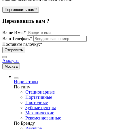
Перезвонить вам?
Перезвонить вам ?
Ваше Имя:
*
Ваш Телефон:
*
Поставьте галочку:
*
Отправить
Аккаунт
Москва
Ирригаторы
По типу
Стационарные
Портативные
Проточные
Зубные центры
Механические
Рекомендованные
По Бренду
Revyline