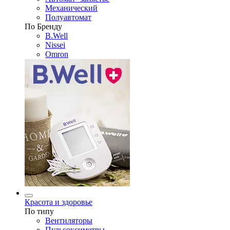
Механический
Полуавтомат
По Бренду
B.Well
Nissei
Omron
Красота и здоровье
По типу
Вентиляторы
Пульсоксиметры