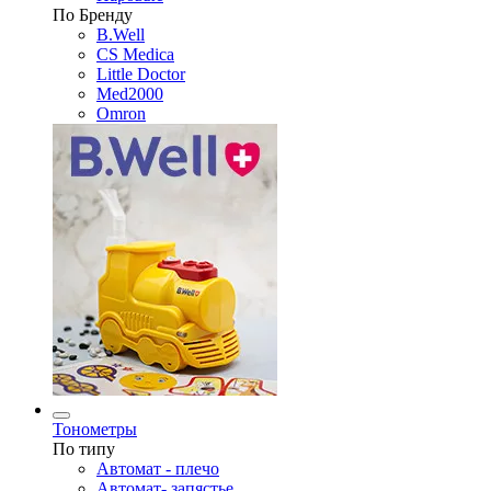
По Бренду
B.Well
CS Medica
Little Doctor
Med2000
Omron
Тонометры
По типу
Автомат - плечо
Автомат- запястье