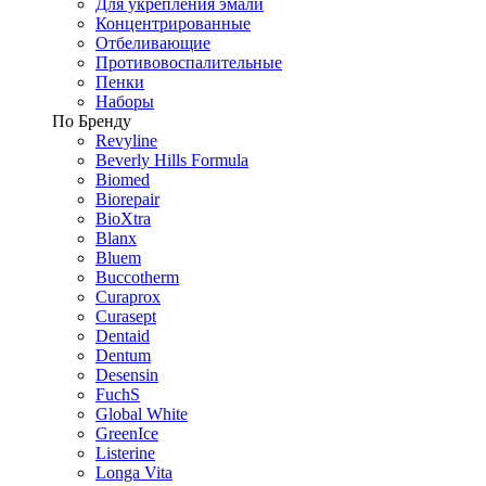
Для укрепления эмали
Концентрированные
Отбеливающие
Противовоспалительные
Пенки
Наборы
По Бренду
Revyline
Beverly Hills Formula
Biomed
Biorepair
BioXtra
Blanx
Bluem
Buccotherm
Curaprox
Curasept
Dentaid
Dentum
Desensin
FuchS
Global White
GreenIce
Listerine
Longa Vita