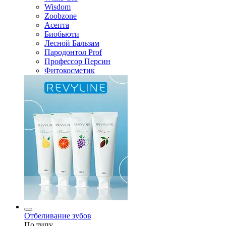
Wisdom
Zoobzone
Асепта
Биобьюти
Лесной Бальзам
Пародонтол Prof
Профессор Персин
Фитокосметик
Отбеливание зубов
По типу