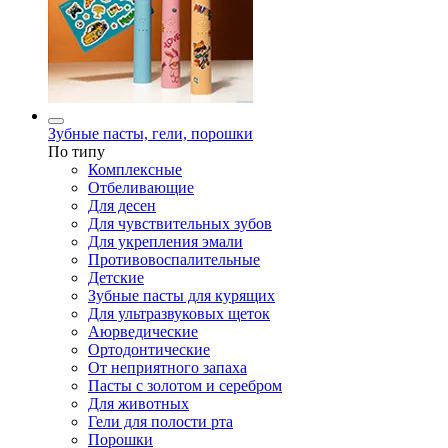
Зубные пасты, гели, порошки
По типу
Комплексные
Отбеливающие
Для десен
Для чувствительных зубов
Для укрепления эмали
Противовоспалительные
Детские
Зубные пасты для курящих
Для ультразвуковых щеток
Аюрведические
Ортодонтические
От неприятного запаха
Пасты с золотом и серебром
Для животных
Гели для полости рта
Порошки