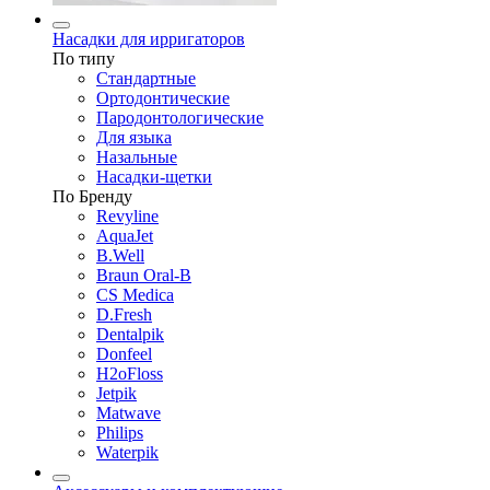
Насадки для ирригаторов
По типу
Стандартные
Ортодонтические
Пародонтологические
Для языка
Назальные
Насадки-щетки
По Бренду
Revyline
AquaJet
B.Well
Braun Oral-B
CS Medica
D.Fresh
Dentalpik
Donfeel
H2oFloss
Jetpik
Matwave
Philips
Waterpik