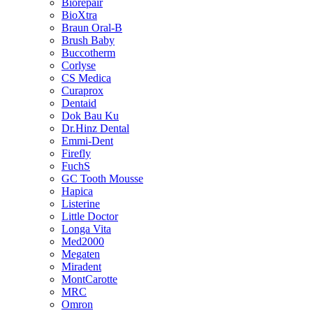
Biorepair
BioXtra
Braun Oral-B
Brush Baby
Buccotherm
Corlyse
CS Medica
Curaprox
Dentaid
Dok Bau Ku
Dr.Hinz Dental
Emmi-Dent
Firefly
FuchS
GC Tooth Mousse
Hapica
Listerine
Little Doctor
Longa Vita
Med2000
Megaten
Miradent
MontCarotte
MRC
Omron