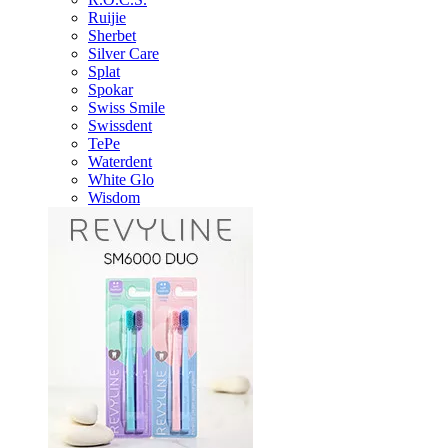
Ruijie
Sherbet
Silver Care
Splat
Spokar
Swiss Smile
Swissdent
TePe
Waterdent
White Glo
Wisdom