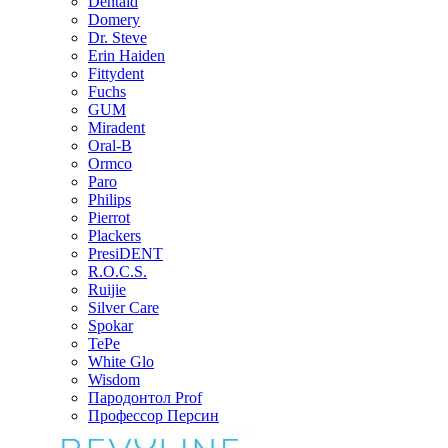
Dentaid
Domery
Dr. Steve
Erin Haiden
Fittydent
Fuchs
GUM
Miradent
Oral-B
Ormco
Paro
Philips
Pierrot
Plackers
PresiDENT
R.O.C.S.
Ruijie
Silver Care
Spokar
TePe
White Glo
Wisdom
Пародонтол Prof
Профессор Персин