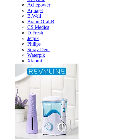
Achepower
Aquajet
B.Well
Braun Oral-B
CS Medica
D.Fresh
Jetpik
Philips
Spray Dent
Waterpik
Xiaomi