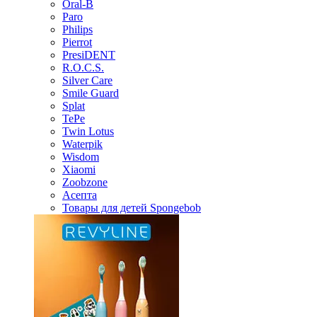
Oral-B
Paro
Philips
Pierrot
PresiDENT
R.O.C.S.
Silver Care
Smile Guard
Splat
TePe
Twin Lotus
Waterpik
Wisdom
Xiaomi
Zoobzone
Асепта
Товары для детей Spongebob