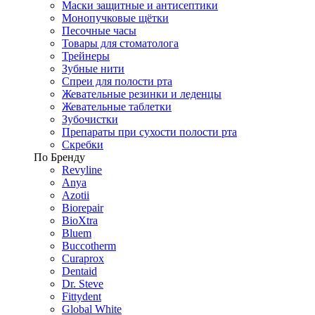
Маски защитные и антисептики
Монопучковые щётки
Песочные часы
Товары для стоматолога
Трейнеры
Зубные нити
Спреи для полости рта
Жевательные резинки и леденцы
Жевательные таблетки
Зубочистки
Препараты при сухости полости рта
Скребки
По Бренду
Revyline
Anya
Azotii
Biorepair
BioXtra
Bluem
Buccotherm
Curaprox
Dentaid
Dr. Steve
Fittydent
Global White