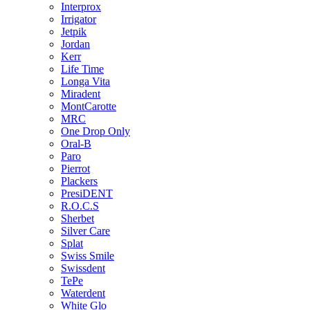
Interprox
Irrigator
Jetpik
Jordan
Kerr
Life Time
Longa Vita
Miradent
MontCarotte
MRC
One Drop Only
Oral-B
Paro
Pierrot
Plackers
PresiDENT
R.O.C.S
Sherbet
Silver Care
Splat
Swiss Smile
Swissdent
TePe
Waterdent
White Glo