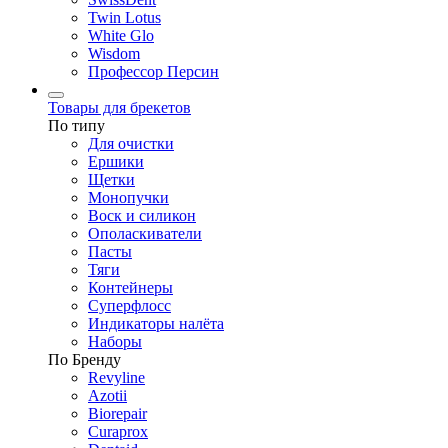
Twin Lotus
White Glo
Wisdom
Профессор Персин
Товары для брекетов
По типу
Для очистки
Ершики
Щетки
Монопучки
Воск и силикон
Ополаскиватели
Пасты
Тяги
Контейнеры
Суперфлосс
Индикаторы налёта
Наборы
По Бренду
Revyline
Azotii
Biorepair
Curaprox