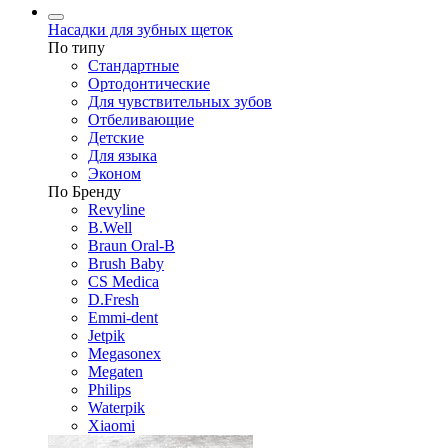
Насадки для зубных щеток
По типу
Стандартные
Ортодонтические
Для чувствительных зубов
Отбеливающие
Детские
Для языка
Эконом
По Бренду
Revyline
B.Well
Braun Oral-B
Brush Baby
CS Medica
D.Fresh
Emmi-dent
Jetpik
Megasonex
Megaten
Philips
Waterpik
Xiaomi