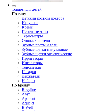
Товары для детей
По типу
Детский костюм доктора
Игрушки
Кремы
Песочные часы
Термометры
Ополаскиватели
Зубные пасты и гели
Зубные щетки мануальные
Зубные щетки электрические
Ирригаторы
Ингаляторы
Тонометры
Насадки
Держатели
Наборы
По Бренду
Revyline
Anya
Apadent
Aquajet
B.Well