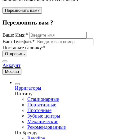
Перезвонить вам?
Перезвонить вам ?
Ваше Имя:
*
Ваш Телефон:
*
Поставьте галочку:
*
Отправить
Аккаунт
Москва
Ирригаторы
По типу
Стационарные
Портативные
Проточные
Зубные центры
Механические
Рекомендованные
По Бренду
Revyline