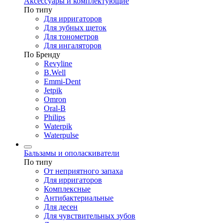
Аксессуары и комплектующие
По типу
Для ирригаторов
Для зубных щеток
Для тонометров
Для ингаляторов
По Бренду
Revyline
B.Well
Emmi-Dent
Jetpik
Omron
Oral-B
Philips
Waterpik
Waterpulse
Бальзамы и ополаскиватели
По типу
От неприятного запаха
Для ирригаторов
Комплексные
Антибактериальные
Для десен
Для чувствительных зубов