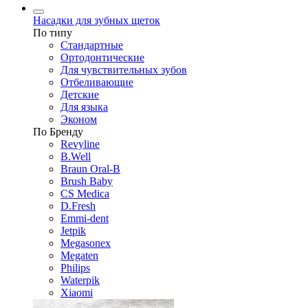
Насадки для зубных щеток
По типу
Стандартные
Ортодонтические
Для чувствительных зубов
Отбеливающие
Детские
Для языка
Эконом
По Бренду
Revyline
B.Well
Braun Oral-B
Brush Baby
CS Medica
D.Fresh
Emmi-dent
Jetpik
Megasonex
Megaten
Philips
Waterpik
Xiaomi