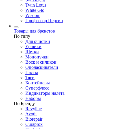
Twin Lotus
White Glo
Wisdom
Профессор Персин
Товары для брекетов
По типу
Для очистки
Ершики
Щетки
Монопучки
Воск и силикон
Ополаскиватели
Пасты
Тяги
Контейнеры
Суперфлосс
Индикаторы налёта
Наборы
По Бренду
Revyline
Azotii
Biorepair
Curaprox