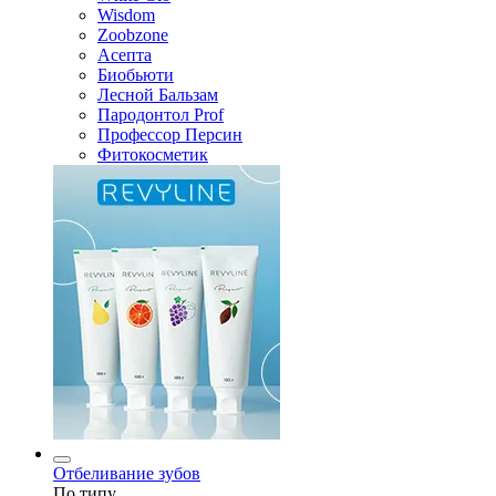
Wisdom
Zoobzone
Асепта
Биобьюти
Лесной Бальзам
Пародонтол Prof
Профессор Персин
Фитокосметик
Отбеливание зубов
По типу