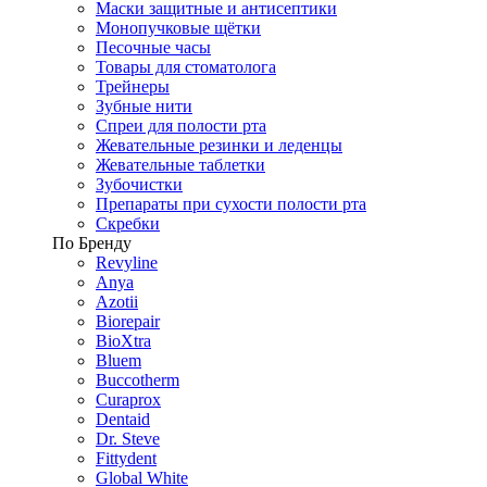
Маски защитные и антисептики
Монопучковые щётки
Песочные часы
Товары для стоматолога
Трейнеры
Зубные нити
Спреи для полости рта
Жевательные резинки и леденцы
Жевательные таблетки
Зубочистки
Препараты при сухости полости рта
Скребки
По Бренду
Revyline
Anya
Azotii
Biorepair
BioXtra
Bluem
Buccotherm
Curaprox
Dentaid
Dr. Steve
Fittydent
Global White