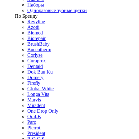
Наборы
Одноразовые зубные щетки
По Бренду
Revyline
Azotii
Biomed
Biorepair
BrushBaby
Buccotherm
Corlyse
Curaprox
Dentaid
Dok Bau Ku
Domery
Firefly
Global White
Longa Vita
Marvis
Miradent
One Drop Only
Oral-B
Paro
Pierrot
President
R.O.C.S.