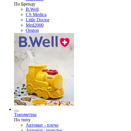
По Бренду
B.Well
CS Medica
Little Doctor
Med2000
Omron
Тонометры
По типу
Автомат - плечо
Автомат- запястье