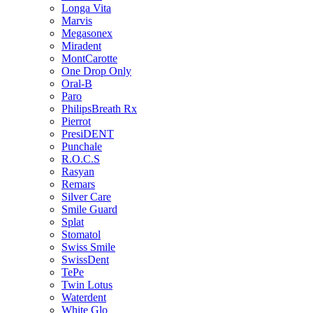
Longa Vita
Marvis
Megasonex
Miradent
MontCarotte
One Drop Only
Oral-B
Paro
PhilipsBreath Rx
Pierrot
PresiDENT
Punchale
R.O.C.S
Rasyan
Remars
Silver Care
Smile Guard
Splat
Stomatol
Swiss Smile
SwissDent
TePe
Twin Lotus
Waterdent
White Glo