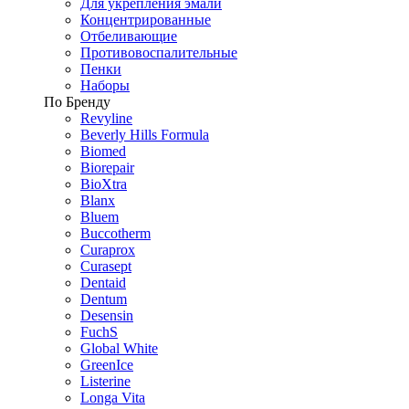
Для укрепления эмали
Концентрированные
Отбеливающие
Противовоспалительные
Пенки
Наборы
По Бренду
Revyline
Beverly Hills Formula
Biomed
Biorepair
BioXtra
Blanx
Bluem
Buccotherm
Curaprox
Curasept
Dentaid
Dentum
Desensin
FuchS
Global White
GreenIce
Listerine
Longa Vita