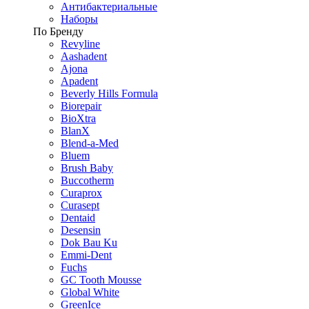
Антибактериальные
Наборы
По Бренду
Revyline
Aashadent
Ajona
Apadent
Beverly Hills Formula
Biorepair
BioXtra
BlanX
Blend-a-Med
Bluem
Brush Baby
Buccotherm
Curaprox
Curasept
Dentaid
Desensin
Dok Bau Ku
Emmi-Dent
Fuchs
GC Tooth Mousse
Global White
GreenIce