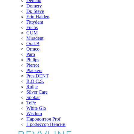
Dentaid
Domery
Dr. Steve
Erin Haiden
Fittydent
Fuchs
GUM
Miradent
Oral-B
Ormco
Paro
Philips
Pierrot
Plackers
PresiDENT
R.O.C.S.
Ruijie
Silver Care
Spokar
TePe
White Glo
Wisdom
Пародонтол Prof
Профессор Персин