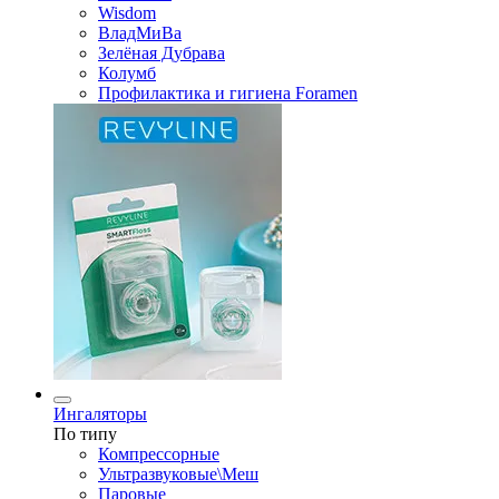
Wisdom
ВладМиВа
Зелёная Дубрава
Колумб
Профилактика и гигиена Foramen
Ингаляторы
По типу
Компрессорные
Ультразвуковые\Меш
Паровые