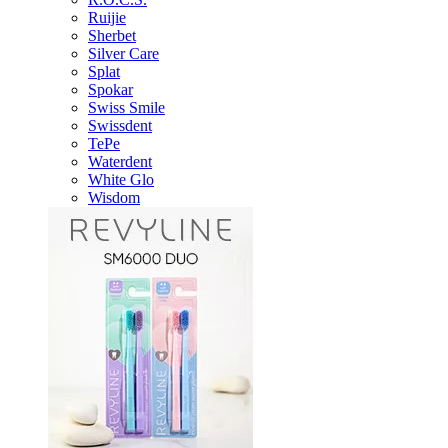
Ruijie
Sherbet
Silver Care
Splat
Spokar
Swiss Smile
Swissdent
TePe
Waterdent
White Glo
Wisdom