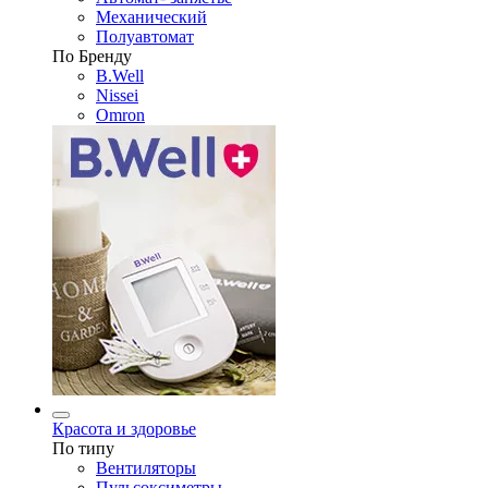
Механический
Полуавтомат
По Бренду
B.Well
Nissei
Omron
Красота и здоровье
По типу
Вентиляторы
Пульсоксиметры