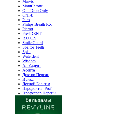
Marvis
MontCarotte
One Drop Only
Oral-B
Paro
Philips Breath RX
Pierrot
PresiDENT
R.O.C.S
Smile Guard
Spa for Teeth
Splat
Waterdent
Wisdom
Альбадент
Асепта
Доктор Персин
Ирикс
Лесной Бальзам
Пародонтол Prof
Профессор Персин