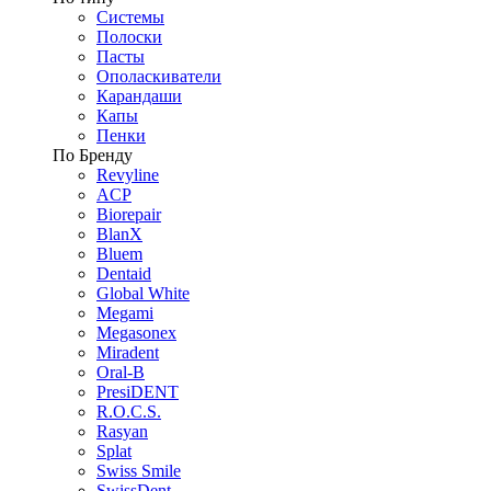
Системы
Полоски
Пасты
Ополаскиватели
Карандаши
Капы
Пенки
По Бренду
Revyline
ACP
Biorepair
BlanX
Bluem
Dentaid
Global White
Megami
Megasonex
Miradent
Oral-B
PresiDENT
R.O.C.S.
Rasyan
Splat
Swiss Smile
SwissDent