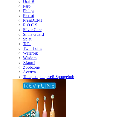
Oral-B
Paro
Philips
Pierrot
PresiDENT
R.O.C.S.
Silver Care
Smile Guard
Splat
TePe
Twin Lotus
Waterpik
Wisdom
Xiaomi
Zoobzone
Асепта
Товары для детей Spongebob