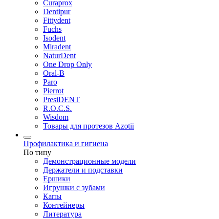
Curaprox
Dentipur
Fittydent
Fuchs
Isodent
Miradent
NaturDent
One Drop Only
Oral-B
Paro
Pierrot
PresiDENT
R.O.C.S.
Wisdom
Товары для протезов Azotii
Профилактика и гигиена
По типу
Демонстрационные модели
Держатели и подставки
Ершики
Игрушки с зубами
Капы
Контейнеры
Литература