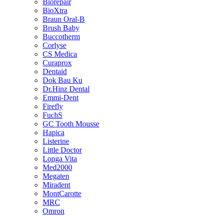
Biorepair
BioXtra
Braun Oral-B
Brush Baby
Buccotherm
Corlyse
CS Medica
Curaprox
Dentaid
Dok Bau Ku
Dr.Hinz Dental
Emmi-Dent
Firefly
FuchS
GC Tooth Mousse
Hapica
Listerine
Little Doctor
Longa Vita
Med2000
Megaten
Miradent
MontCarotte
MRC
Omron