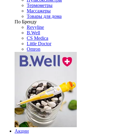
Термометры
Массажеры
Товары для дома
По Бренду
Revyline
B.Well
CS Medica
Little Doctor
Omron
Акции