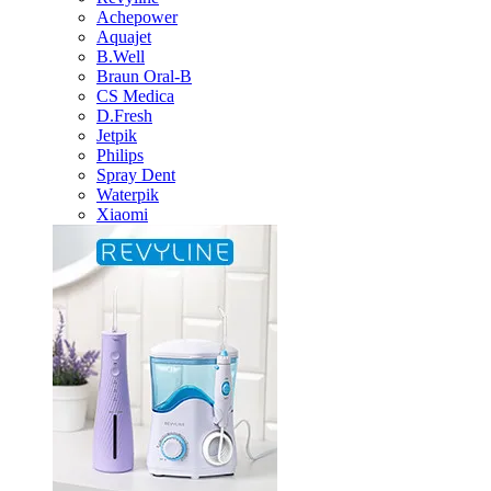
Achepower
Aquajet
B.Well
Braun Oral-B
CS Medica
D.Fresh
Jetpik
Philips
Spray Dent
Waterpik
Xiaomi