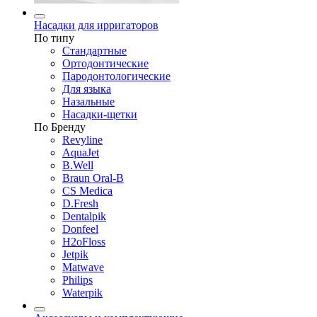
Насадки для ирригаторов
По типу
Стандартные
Ортодонтические
Пародонтологические
Для языка
Назальные
Насадки-щетки
По Бренду
Revyline
AquaJet
B.Well
Braun Oral-B
CS Medica
D.Fresh
Dentalpik
Donfeel
H2oFloss
Jetpik
Matwave
Philips
Waterpik