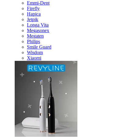
Emmi-Dent
Firefly
Hapica
Jetpik
Longa Vita
Megasonex
Megaten
Philips
Smile Guard
Wisdom
Xiaomi