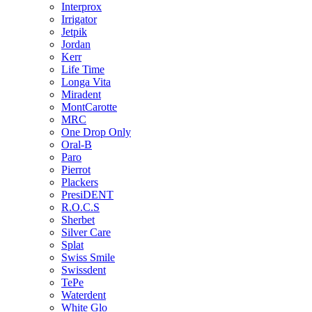
Interprox
Irrigator
Jetpik
Jordan
Kerr
Life Time
Longa Vita
Miradent
MontCarotte
MRC
One Drop Only
Oral-B
Paro
Pierrot
Plackers
PresiDENT
R.O.C.S
Sherbet
Silver Care
Splat
Swiss Smile
Swissdent
TePe
Waterdent
White Glo