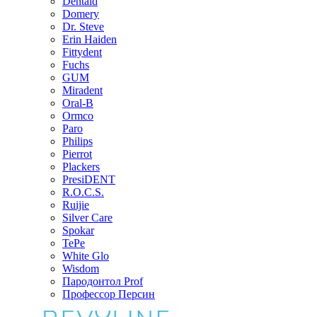
Dentaid
Domery
Dr. Steve
Erin Haiden
Fittydent
Fuchs
GUM
Miradent
Oral-B
Ormco
Paro
Philips
Pierrot
Plackers
PresiDENT
R.O.C.S.
Ruijie
Silver Care
Spokar
TePe
White Glo
Wisdom
Пародонтол Prof
Профессор Персин