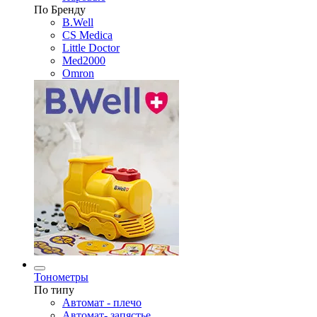
По Бренду
B.Well
CS Medica
Little Doctor
Med2000
Omron
Тонометры
По типу
Автомат - плечо
Автомат- запястье