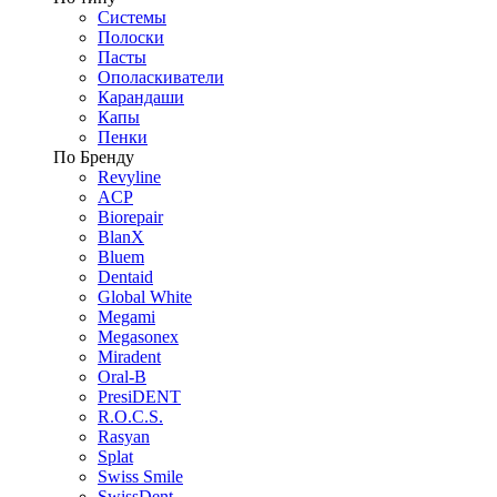
Системы
Полоски
Пасты
Ополаскиватели
Карандаши
Капы
Пенки
По Бренду
Revyline
ACP
Biorepair
BlanX
Bluem
Dentaid
Global White
Megami
Megasonex
Miradent
Oral-B
PresiDENT
R.O.C.S.
Rasyan
Splat
Swiss Smile
SwissDent