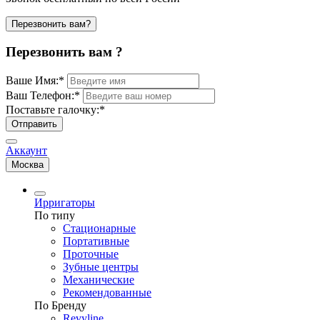
Перезвонить вам?
Перезвонить вам ?
Ваше Имя:
*
Ваш Телефон:
*
Поставьте галочку:
*
Отправить
Аккаунт
Москва
Ирригаторы
По типу
Стационарные
Портативные
Проточные
Зубные центры
Механические
Рекомендованные
По Бренду
Revyline