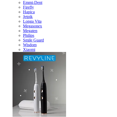
Emmi-Dent
Firefly
Hapica
Jetpik
Longa Vita
Megasonex
Megaten
Philips
Smile Guard
Wisdom
Xiaomi