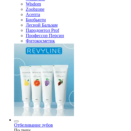
Wisdom
Zoobzone
Асепта
Биобьюти
Лесной Бальзам
Пародонтол Prof
Профессор Персин
Фитокосметик
Отбеливание зубов
По типу