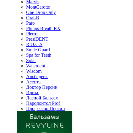
Marvis
MontCarotte
One Drop Only
Oral-B
Paro
Philips Breath RX
Pierrot
PresiDENT
R.O.C.S
Smile Guard
Spa for Teeth
Splat
Waterdent
Wisdom
Альбадент
Асепта
Доктор Персин
Ирикс
Лесной Бальзам
Пародонтол Prof
Профессор Персин