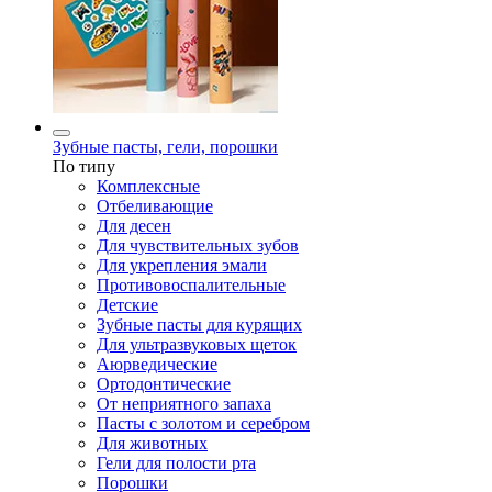
Зубные пасты, гели, порошки
По типу
Комплексные
Отбеливающие
Для десен
Для чувствительных зубов
Для укрепления эмали
Противовоспалительные
Детские
Зубные пасты для курящих
Для ультразвуковых щеток
Аюрведические
Ортодонтические
От неприятного запаха
Пасты с золотом и серебром
Для животных
Гели для полости рта
Порошки