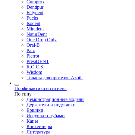
Curaprox
Dentipur
Fittydent
Fuchs
Isodent
Miradent
NaturDent
One Drop Only
Oral-B
Paro
Pierrot
PresiDENT
R.O.C.S.
Wisdom
Товары для протезов Azotii
Профилактика и гигиена
По типу
Демонстрационные модели
Держатели и подставки
Ершики
Игрушки с зубами
Капы
Контейнеры
Литература