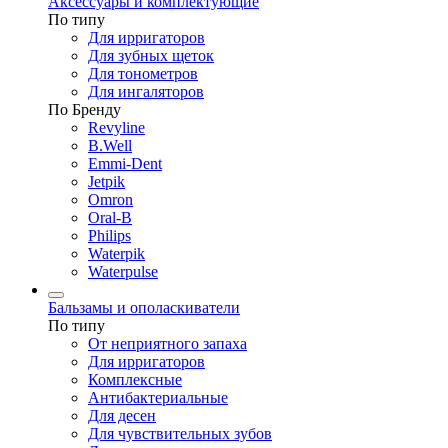
Аксессуары и комплектующие
По типу
Для ирригаторов
Для зубных щеток
Для тонометров
Для ингаляторов
По Бренду
Revyline
B.Well
Emmi-Dent
Jetpik
Omron
Oral-B
Philips
Waterpik
Waterpulse
Бальзамы и ополаскиватели
По типу
От неприятного запаха
Для ирригаторов
Комплексные
Антибактериальные
Для десен
Для чувствительных зубов