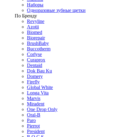
Наборы
Одноразовые зубные щетки
По Бренду
Revyline
Azotii
Biomed
Biorepair
BrushBaby
Buccotherm
Corlyse
Curaprox
Dentaid
Dok Bau Ku
Domery
Firefly
Global White
Longa Vita
Marvis
Miradent
One Drop Only
Oral-B
Paro
Pierrot
President
R.O.C.S.