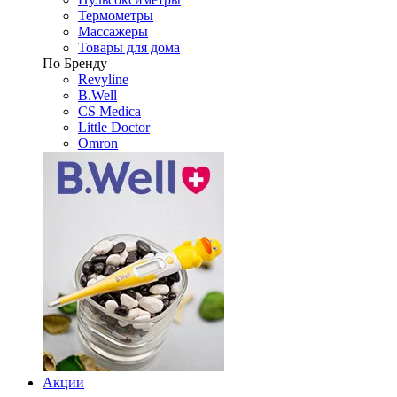
Термометры
Массажеры
Товары для дома
По Бренду
Revyline
B.Well
CS Medica
Little Doctor
Omron
Акции