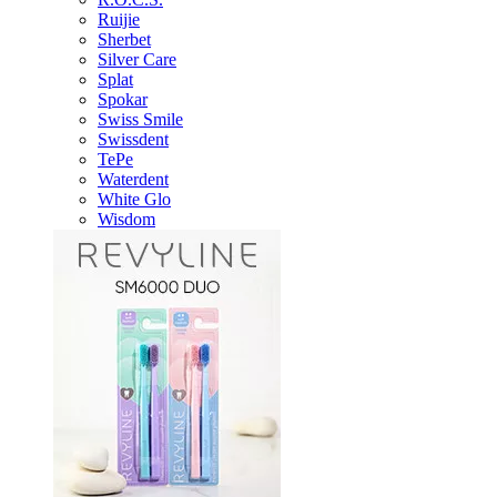
Ruijie
Sherbet
Silver Care
Splat
Spokar
Swiss Smile
Swissdent
TePe
Waterdent
White Glo
Wisdom