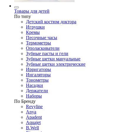
Товары для детей
По типу
Детский костюм доктора
Игрушки
Кремы
Песочные часы
Термометры
Ополаскиватели
Зубные пасты и гели
Зубные щетки мануальные
Зубные щетки электрические
Ирригаторы
Ингаляторы
Тонометры
Насадки
Держатели
Наборы
По Бренду
Revyline
Anya
Apadent
Aquajet
B.Well