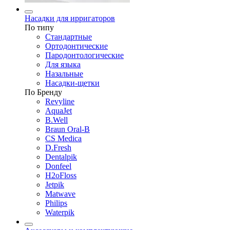
Насадки для ирригаторов
По типу
Стандартные
Ортодонтические
Пародонтологические
Для языка
Назальные
Насадки-щетки
По Бренду
Revyline
AquaJet
B.Well
Braun Oral-B
CS Medica
D.Fresh
Dentalpik
Donfeel
H2oFloss
Jetpik
Matwave
Philips
Waterpik