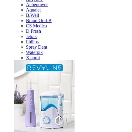
Achepower
Aquajet
B.Well
Braun Oral-B
CS Medica
D.Fresh
Jetpik
Philips
Spray Dent
Waterpik
Xiaomi