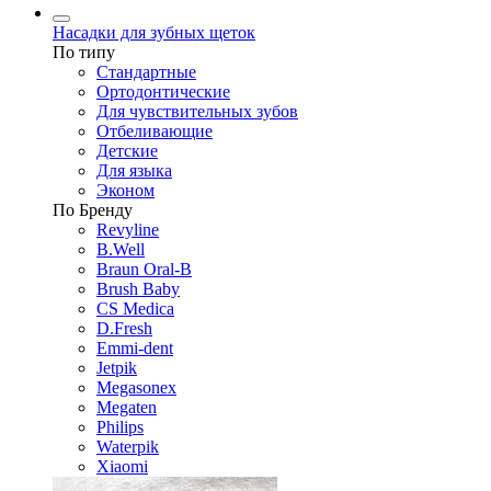
Насадки для зубных щеток
По типу
Стандартные
Ортодонтические
Для чувствительных зубов
Отбеливающие
Детские
Для языка
Эконом
По Бренду
Revyline
B.Well
Braun Oral-B
Brush Baby
CS Medica
D.Fresh
Emmi-dent
Jetpik
Megasonex
Megaten
Philips
Waterpik
Xiaomi