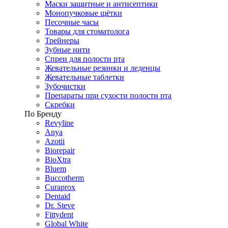
Маски защитные и антисептики
Монопучковые щётки
Песочные часы
Товары для стоматолога
Трейнеры
Зубные нити
Спреи для полости рта
Жевательные резинки и леденцы
Жевательные таблетки
Зубочистки
Препараты при сухости полости рта
Скребки
По Бренду
Revyline
Anya
Azotii
Biorepair
BioXtra
Bluem
Buccotherm
Curaprox
Dentaid
Dr. Steve
Fittydent
Global White