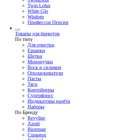
Twin Lotus
White Glo
Wisdom
Профессор Персин
Товары для брекетов
По типу
Для очистки
Ершики
Щетки
Монопучки
Воск и силикон
Ополаскиватели
Пасты
Тяги
Контейнеры
Суперфлосс
Индикаторы налёта
Наборы
По Бренду
Revyline
Azotii
Biorepair
Curaprox