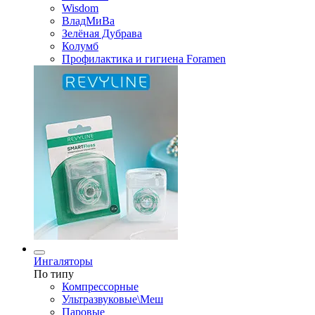
Wisdom
ВладМиВа
Зелёная Дубрава
Колумб
Профилактика и гигиена Foramen
Ингаляторы
По типу
Компрессорные
Ультразвуковые\Меш
Паровые