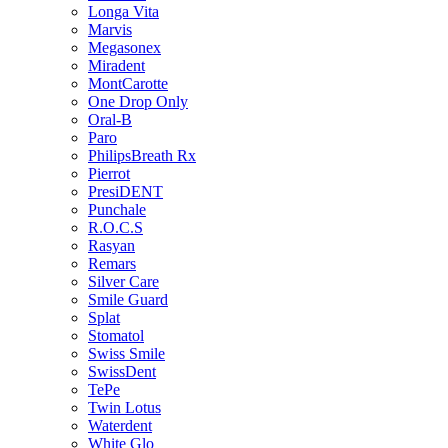
Longa Vita
Marvis
Megasonex
Miradent
MontCarotte
One Drop Only
Oral-B
Paro
PhilipsBreath Rx
Pierrot
PresiDENT
Punchale
R.O.C.S
Rasyan
Remars
Silver Care
Smile Guard
Splat
Stomatol
Swiss Smile
SwissDent
TePe
Twin Lotus
Waterdent
White Glo