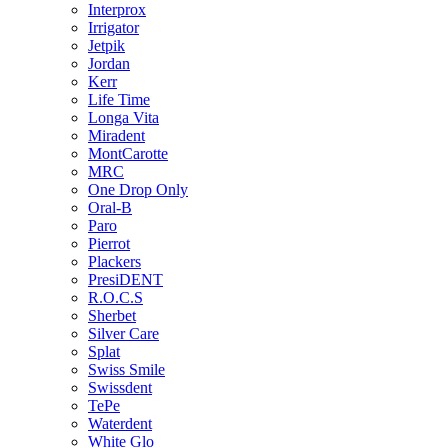
Interprox
Irrigator
Jetpik
Jordan
Kerr
Life Time
Longa Vita
Miradent
MontCarotte
MRC
One Drop Only
Oral-B
Paro
Pierrot
Plackers
PresiDENT
R.O.C.S
Sherbet
Silver Care
Splat
Swiss Smile
Swissdent
TePe
Waterdent
White Glo