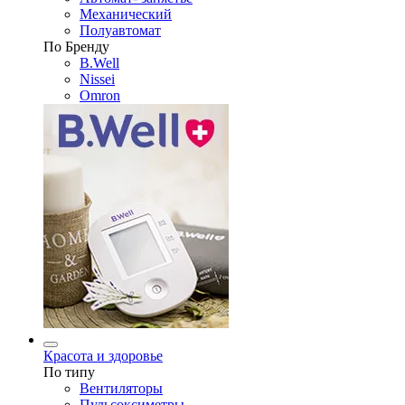
Механический
Полуавтомат
По Бренду
B.Well
Nissei
Omron
Красота и здоровье
По типу
Вентиляторы
Пульсоксиметры