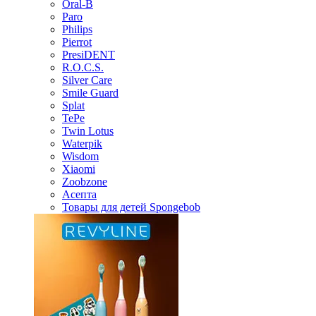
Oral-B
Paro
Philips
Pierrot
PresiDENT
R.O.C.S.
Silver Care
Smile Guard
Splat
TePe
Twin Lotus
Waterpik
Wisdom
Xiaomi
Zoobzone
Асепта
Товары для детей Spongebob