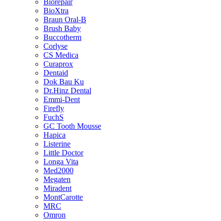
Biorepair
BioXtra
Braun Oral-B
Brush Baby
Buccotherm
Corlyse
CS Medica
Curaprox
Dentaid
Dok Bau Ku
Dr.Hinz Dental
Emmi-Dent
Firefly
FuchS
GC Tooth Mousse
Hapica
Listerine
Little Doctor
Longa Vita
Med2000
Megaten
Miradent
MontCarotte
MRC
Omron