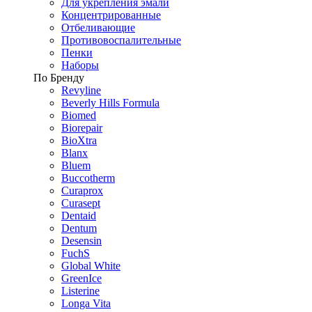
Для укрепления эмали
Концентрированные
Отбеливающие
Противовоспалительные
Пенки
Наборы
По Бренду
Revyline
Beverly Hills Formula
Biomed
Biorepair
BioXtra
Blanx
Bluem
Buccotherm
Curaprox
Curasept
Dentaid
Dentum
Desensin
FuchS
Global White
GreenIce
Listerine
Longa Vita