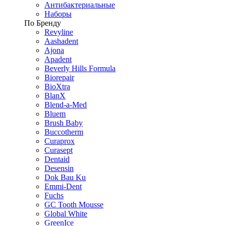
Антибактериальные
Наборы
По Бренду
Revyline
Aashadent
Ajona
Apadent
Beverly Hills Formula
Biorepair
BioXtra
BlanX
Blend-a-Med
Bluem
Brush Baby
Buccotherm
Curaprox
Curasept
Dentaid
Desensin
Dok Bau Ku
Emmi-Dent
Fuchs
GC Tooth Mousse
Global White
GreenIce