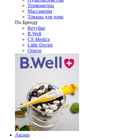
Термометры
Массажеры
Товары для дома
По Бренду
Revyline
B.Well
CS Medica
Little Doctor
Omron
Акции