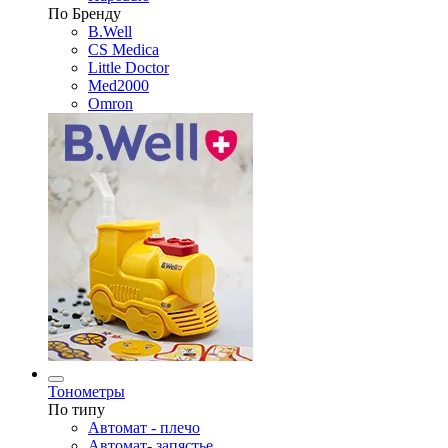
По Бренду
B.Well
CS Medica
Little Doctor
Med2000
Omron
Тонометры
По типу
Автомат - плечо
Автомат- запястье