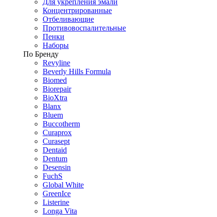
Для укрепления эмали
Концентрированные
Отбеливающие
Противовоспалительные
Пенки
Наборы
По Бренду
Revyline
Beverly Hills Formula
Biomed
Biorepair
BioXtra
Blanx
Bluem
Buccotherm
Curaprox
Curasept
Dentaid
Dentum
Desensin
FuchS
Global White
GreenIce
Listerine
Longa Vita