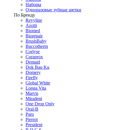
Наборы
Одноразовые зубные щетки
По Бренду
Revyline
Azotii
Biomed
Biorepair
BrushBaby
Buccotherm
Corlyse
Curaprox
Dentaid
Dok Bau Ku
Domery
Firefly
Global White
Longa Vita
Marvis
Miradent
One Drop Only
Oral-B
Paro
Pierrot
President
R.O.C.S.