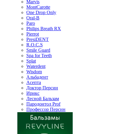
Marvis
MontCarotte
One Drop Only
Oral-B
Paro
Philips Breath RX
Pierrot
PresiDENT
R.O.C.S
Smile Guard
Spa for Teeth
Splat
Waterdent
Wisdom
Альбадент
Асепта
Доктор Персин
Ирикс
Лесной Бальзам
Пародонтол Prof
Профессор Персин