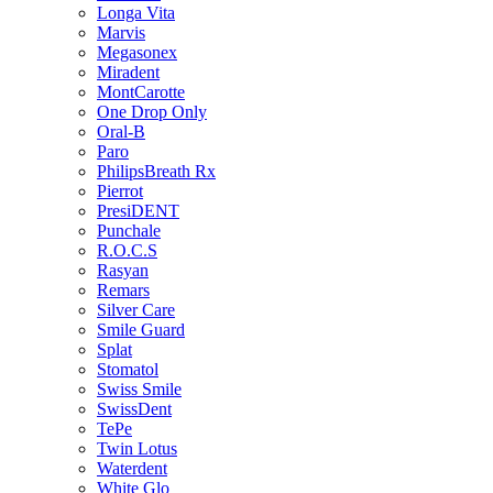
Longa Vita
Marvis
Megasonex
Miradent
MontCarotte
One Drop Only
Oral-B
Paro
PhilipsBreath Rx
Pierrot
PresiDENT
Punchale
R.O.C.S
Rasyan
Remars
Silver Care
Smile Guard
Splat
Stomatol
Swiss Smile
SwissDent
TePe
Twin Lotus
Waterdent
White Glo