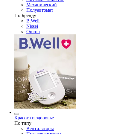
Механический
Полуавтомат
По Бренду
B.Well
Nissei
Omron
Красота и здоровье
По типу
Вентиляторы
Пульсоксиметры