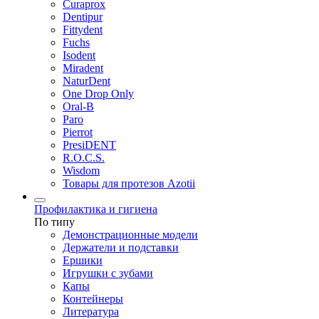
Curaprox
Dentipur
Fittydent
Fuchs
Isodent
Miradent
NaturDent
One Drop Only
Oral-B
Paro
Pierrot
PresiDENT
R.O.C.S.
Wisdom
Товары для протезов Azotii
Профилактика и гигиена
По типу
Демонстрационные модели
Держатели и подставки
Ершики
Игрушки с зубами
Капы
Контейнеры
Литература