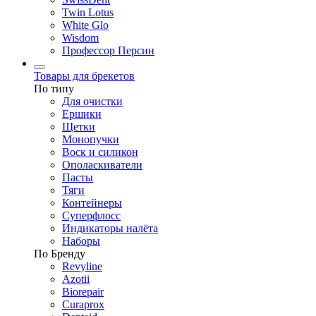
Twin Lotus
White Glo
Wisdom
Профессор Персин
Товары для брекетов
По типу
Для очистки
Ершики
Щетки
Монопучки
Воск и силикон
Ополаскиватели
Пасты
Тяги
Контейнеры
Суперфлосс
Индикаторы налёта
Наборы
По Бренду
Revyline
Azotii
Biorepair
Curaprox