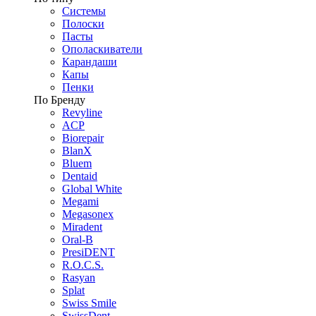
Системы
Полоски
Пасты
Ополаскиватели
Карандаши
Капы
Пенки
По Бренду
Revyline
ACP
Biorepair
BlanX
Bluem
Dentaid
Global White
Megami
Megasonex
Miradent
Oral-B
PresiDENT
R.O.C.S.
Rasyan
Splat
Swiss Smile
SwissDent