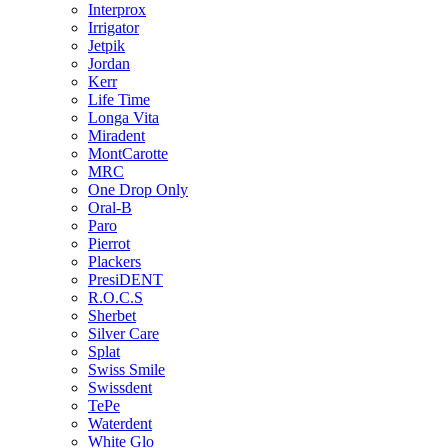
Interprox
Irrigator
Jetpik
Jordan
Kerr
Life Time
Longa Vita
Miradent
MontCarotte
MRC
One Drop Only
Oral-B
Paro
Pierrot
Plackers
PresiDENT
R.O.C.S
Sherbet
Silver Care
Splat
Swiss Smile
Swissdent
TePe
Waterdent
White Glo