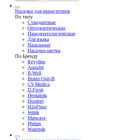
Насадки для ирригаторов
По типу
Стандартные
Ортодонтические
Пародонтологические
Для языка
Назальные
Насадки-щетки
По Бренду
Revyline
AquaJet
B.Well
Braun Oral-B
CS Medica
D.Fresh
Dentalpik
Donfeel
H2oFloss
Jetpik
Matwave
Philips
Waterpik