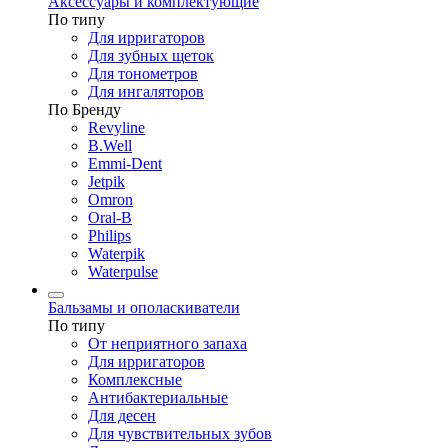
Аксессуары и комплектующие
По типу
Для ирригаторов
Для зубных щеток
Для тонометров
Для ингаляторов
По Бренду
Revyline
B.Well
Emmi-Dent
Jetpik
Omron
Oral-B
Philips
Waterpik
Waterpulse
Бальзамы и ополаскиватели
По типу
От неприятного запаха
Для ирригаторов
Комплексные
Антибактериальные
Для десен
Для чувствительных зубов