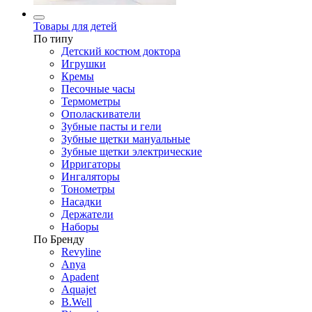
Товары для детей
По типу
Детский костюм доктора
Игрушки
Кремы
Песочные часы
Термометры
Ополаскиватели
Зубные пасты и гели
Зубные щетки мануальные
Зубные щетки электрические
Ирригаторы
Ингаляторы
Тонометры
Насадки
Держатели
Наборы
По Бренду
Revyline
Anya
Apadent
Aquajet
B.Well