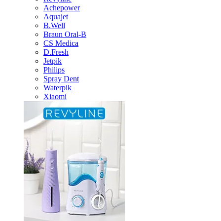
Achepower
Aquajet
B.Well
Braun Oral-B
CS Medica
D.Fresh
Jetpik
Philips
Spray Dent
Waterpik
Xiaomi