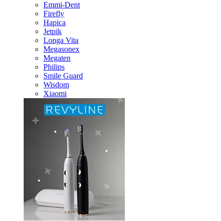
Emmi-Dent
Firefly
Hapica
Jetpik
Longa Vita
Megasonex
Megaten
Philips
Smile Guard
Wisdom
Xiaomi