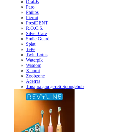
Oral-B
Paro
Philips
Pierrot
PresiDENT
R.O.C.S.
Silver Care
Smile Guard
Splat
TePe
Twin Lotus
Waterpik
Wisdom
Xiaomi
Zoobzone
Асепта
Товары для детей Spongebob