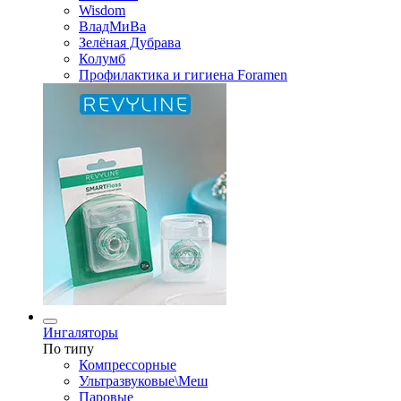
Wisdom
ВладМиВа
Зелёная Дубрава
Колумб
Профилактика и гигиена Foramen
Ингаляторы
По типу
Компрессорные
Ультразвуковые\Меш
Паровые