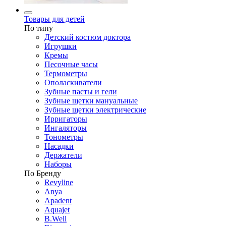
Товары для детей
По типу
Детский костюм доктора
Игрушки
Кремы
Песочные часы
Термометры
Ополаскиватели
Зубные пасты и гели
Зубные щетки мануальные
Зубные щетки электрические
Ирригаторы
Ингаляторы
Тонометры
Насадки
Держатели
Наборы
По Бренду
Revyline
Anya
Apadent
Aquajet
B.Well