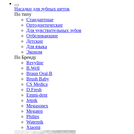
Насадки для зубных щеток
По типу
Стандартные
Ортодонтические
Для чувствительных зубов
Отбеливающие
Детские
Для языка
Эконом
По Бренду
Revyline
B.Well
Braun Oral-B
Brush Baby
CS Medica
D.Fresh
Emmi-dent
Jetpik
Megasonex
Megaten
Philips
Waterpik
Xiaomi