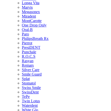
Longa Vita
Marvis
Megasonex
Miradent
MontCarotte
One Drop Only
Oral-B
Paro
PhilipsBreath Rx
Pierrot
PresiDENT
Punchale
R.O.C.S
Rasyan
Remars
Silver Care
Smile Guard
Splat
Stomatol
Swiss Smile
SwissDent
TePe
Twin Lotus
Waterdent
White Glo