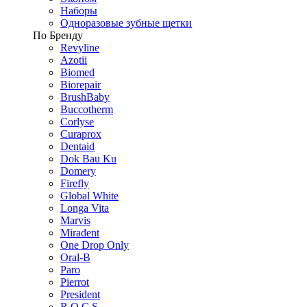
Наборы
Одноразовые зубные щетки
По Бренду
Revyline
Azotii
Biomed
Biorepair
BrushBaby
Buccotherm
Corlyse
Curaprox
Dentaid
Dok Bau Ku
Domery
Firefly
Global White
Longa Vita
Marvis
Miradent
One Drop Only
Oral-B
Paro
Pierrot
President
R.O.C.S.