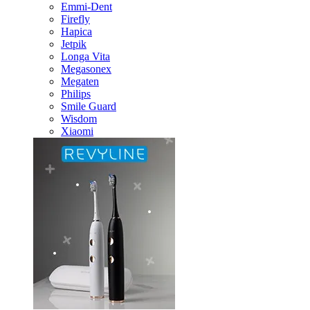
Emmi-Dent
Firefly
Hapica
Jetpik
Longa Vita
Megasonex
Megaten
Philips
Smile Guard
Wisdom
Xiaomi