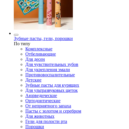
Зубные пасты, гели, порошки
По типу
Комплексные
Отбеливающие
Для десен
Для чувствительных зубов
Для укрепления эмали
Противовоспалительные
Детские
Зубные пасты для курящих
Для ультразвуковых щеток
Аюрведические
Ортодонтические
От неприятного запаха
Пасты с золотом и серебром
Для животных
Гели для полости рта
Порошки