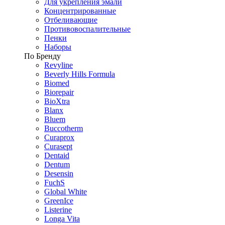
Для укрепления эмали
Концентрированные
Отбеливающие
Противовоспалительные
Пенки
Наборы
По Бренду
Revyline
Beverly Hills Formula
Biomed
Biorepair
BioXtra
Blanx
Bluem
Buccotherm
Curaprox
Curasept
Dentaid
Dentum
Desensin
FuchS
Global White
GreenIce
Listerine
Longa Vita