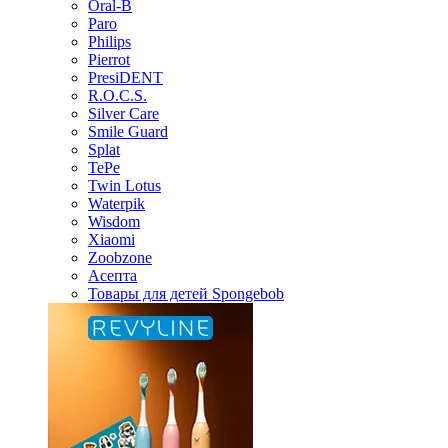
Oral-B
Paro
Philips
Pierrot
PresiDENT
R.O.C.S.
Silver Care
Smile Guard
Splat
TePe
Twin Lotus
Waterpik
Wisdom
Xiaomi
Zoobzone
Асепта
Товары для детей Spongebob