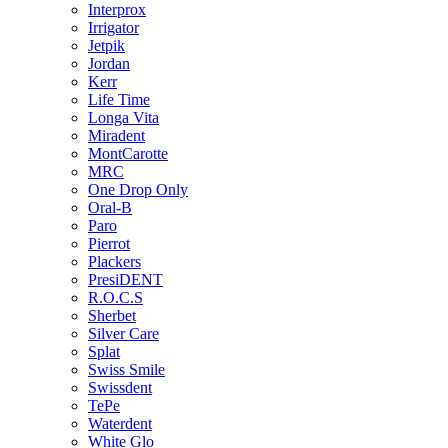
Interprox
Irrigator
Jetpik
Jordan
Kerr
Life Time
Longa Vita
Miradent
MontCarotte
MRC
One Drop Only
Oral-B
Paro
Pierrot
Plackers
PresiDENT
R.O.C.S
Sherbet
Silver Care
Splat
Swiss Smile
Swissdent
TePe
Waterdent
White Glo