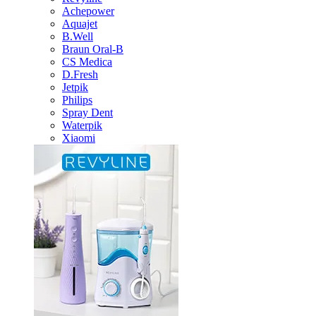
Achepower
Aquajet
B.Well
Braun Oral-B
CS Medica
D.Fresh
Jetpik
Philips
Spray Dent
Waterpik
Xiaomi