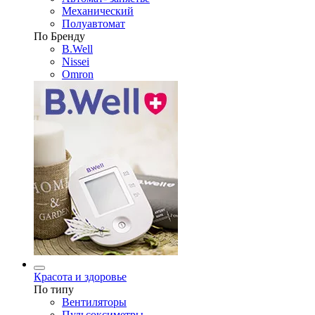
Механический
Полуавтомат
По Бренду
B.Well
Nissei
Omron
Красота и здоровье
По типу
Вентиляторы
Пульсоксиметры