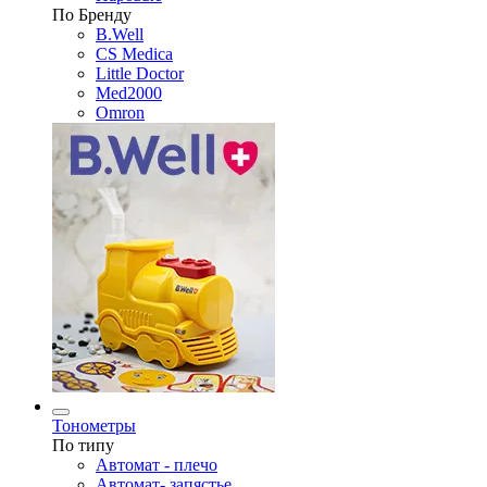
По Бренду
B.Well
CS Medica
Little Doctor
Med2000
Omron
Тонометры
По типу
Автомат - плечо
Автомат- запястье