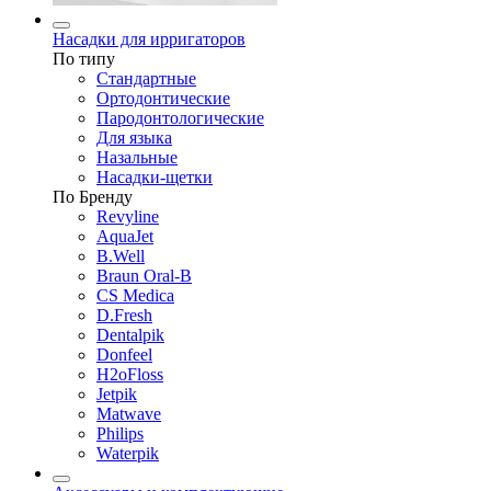
Насадки для ирригаторов
По типу
Стандартные
Ортодонтические
Пародонтологические
Для языка
Назальные
Насадки-щетки
По Бренду
Revyline
AquaJet
B.Well
Braun Oral-B
CS Medica
D.Fresh
Dentalpik
Donfeel
H2oFloss
Jetpik
Matwave
Philips
Waterpik