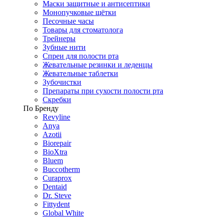
Маски защитные и антисептики
Монопучковые щётки
Песочные часы
Товары для стоматолога
Трейнеры
Зубные нити
Спреи для полости рта
Жевательные резинки и леденцы
Жевательные таблетки
Зубочистки
Препараты при сухости полости рта
Скребки
По Бренду
Revyline
Anya
Azotii
Biorepair
BioXtra
Bluem
Buccotherm
Curaprox
Dentaid
Dr. Steve
Fittydent
Global White