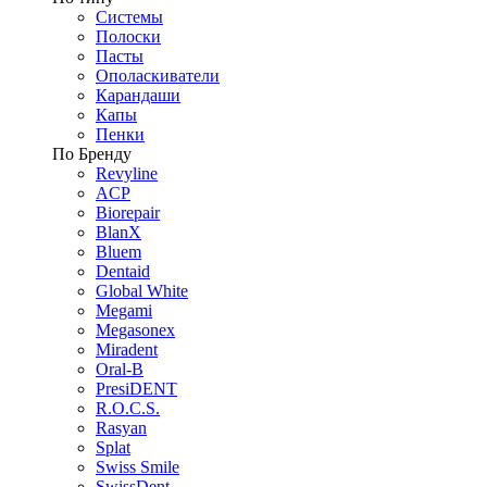
Системы
Полоски
Пасты
Ополаскиватели
Карандаши
Капы
Пенки
По Бренду
Revyline
ACP
Biorepair
BlanX
Bluem
Dentaid
Global White
Megami
Megasonex
Miradent
Oral-B
PresiDENT
R.O.C.S.
Rasyan
Splat
Swiss Smile
SwissDent