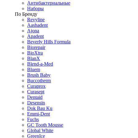
Антибактериальные
Наборы
По Бренду
Revyline
Aashadent
Ajona
Apadent
Beverly Hills Formula
Biorepair
BioXtra
BlanX
Blend-a-Med
Bluem
Brush Baby
Buccotherm
Curaprox
Curasept
Dentaid
Desensin
Dok Bau Ku
Emmi-Dent
Fuchs
GC Tooth Mousse
Global White
GreenIce