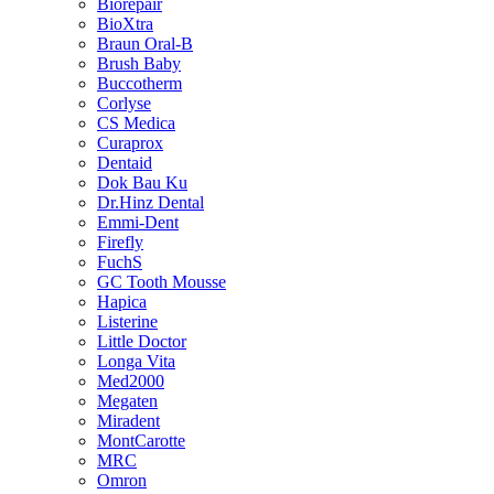
Biorepair
BioXtra
Braun Oral-B
Brush Baby
Buccotherm
Corlyse
CS Medica
Curaprox
Dentaid
Dok Bau Ku
Dr.Hinz Dental
Emmi-Dent
Firefly
FuchS
GC Tooth Mousse
Hapica
Listerine
Little Doctor
Longa Vita
Med2000
Megaten
Miradent
MontCarotte
MRC
Omron