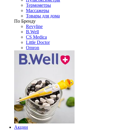
Термометры
Массажеры
Товары для дома
По Бренду
Revyline
B.Well
CS Medica
Little Doctor
Omron
Акции