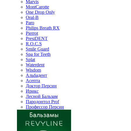
Marvis
MontCarotte
One Drop Only
Oral-B
Paro
Philips Breath RX
Pierrot
PresiDENT
R.O.C.S
Smile Guard
Spa for Teeth
Splat
Waterdent
Wisdom
Альбадент
Асепта
Доктор Персин
Ирикс
Лесной Бальзам
Пародонтол Prof
Профессор Персин