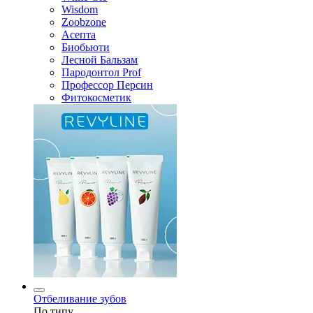
Wisdom
Zoobzone
Асепта
Биобьюти
Лесной Бальзам
Пародонтол Prof
Профессор Персин
Фитокосметик
Отбеливание зубов
По типу