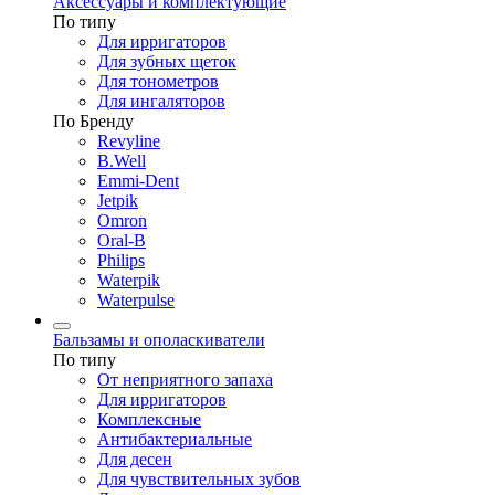
Аксессуары и комплектующие
По типу
Для ирригаторов
Для зубных щеток
Для тонометров
Для ингаляторов
По Бренду
Revyline
B.Well
Emmi-Dent
Jetpik
Omron
Oral-B
Philips
Waterpik
Waterpulse
Бальзамы и ополаскиватели
По типу
От неприятного запаха
Для ирригаторов
Комплексные
Антибактериальные
Для десен
Для чувствительных зубов