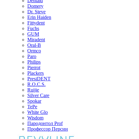
Dentaid
Domery
Dr. Steve
Erin Haiden
Fittydent
Fuchs
GUM
Miradent
Oral-B
Ormco
Paro
Philips
Pierrot
Plackers
PresiDENT
R.O.C.S.
Ruijie
Silver Care
Spokar
TePe
White Glo
Wisdom
Пародонтол Prof
Профессор Персин