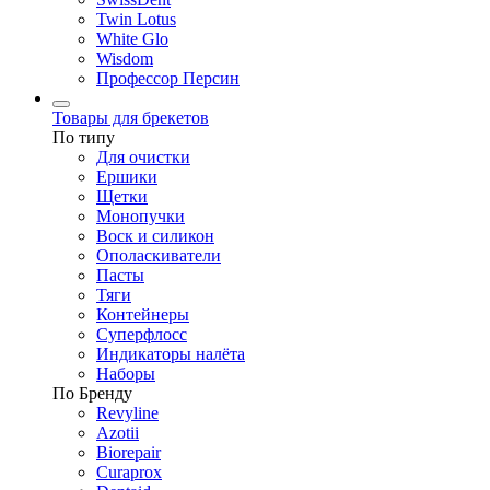
Twin Lotus
White Glo
Wisdom
Профессор Персин
Товары для брекетов
По типу
Для очистки
Ершики
Щетки
Монопучки
Воск и силикон
Ополаскиватели
Пасты
Тяги
Контейнеры
Суперфлосс
Индикаторы налёта
Наборы
По Бренду
Revyline
Azotii
Biorepair
Curaprox