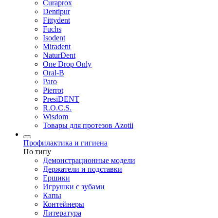
Curaprox
Dentipur
Fittydent
Fuchs
Isodent
Miradent
NaturDent
One Drop Only
Oral-B
Paro
Pierrot
PresiDENT
R.O.C.S.
Wisdom
Товары для протезов Azotii
Профилактика и гигиена
По типу
Демонстрационные модели
Держатели и подставки
Ершики
Игрушки с зубами
Капы
Контейнеры
Литература