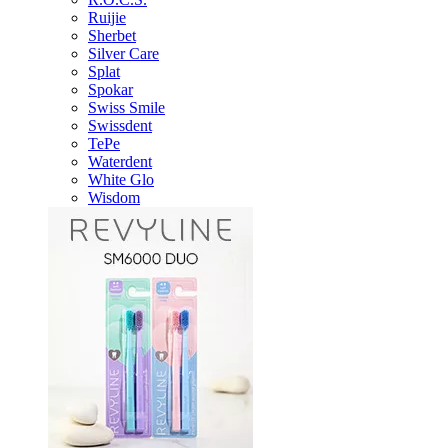
Ruijie
Sherbet
Silver Care
Splat
Spokar
Swiss Smile
Swissdent
TePe
Waterdent
White Glo
Wisdom