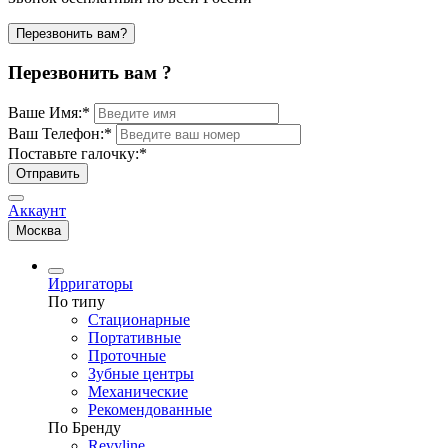
Перезвонить вам?
Перезвонить вам ?
Ваше Имя:
*
Ваш Телефон:
*
Поставьте галочку:
*
Отправить
Аккаунт
Москва
Ирригаторы
По типу
Стационарные
Портативные
Проточные
Зубные центры
Механические
Рекомендованные
По Бренду
Revyline