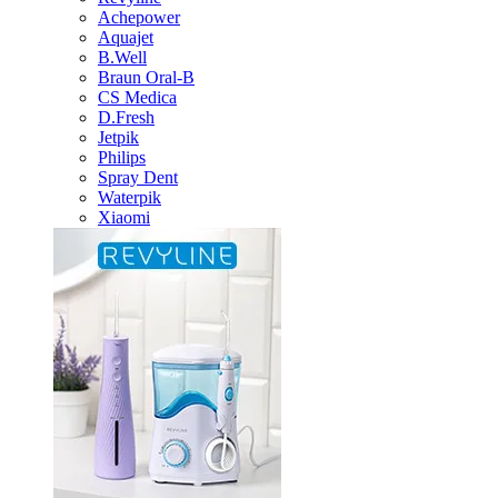
Achepower
Aquajet
B.Well
Braun Oral-B
CS Medica
D.Fresh
Jetpik
Philips
Spray Dent
Waterpik
Xiaomi