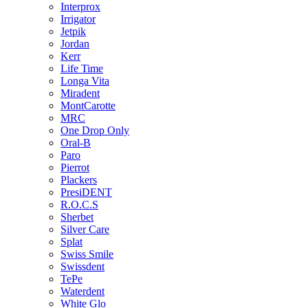
Interprox
Irrigator
Jetpik
Jordan
Kerr
Life Time
Longa Vita
Miradent
MontCarotte
MRC
One Drop Only
Oral-B
Paro
Pierrot
Plackers
PresiDENT
R.O.C.S
Sherbet
Silver Care
Splat
Swiss Smile
Swissdent
TePe
Waterdent
White Glo