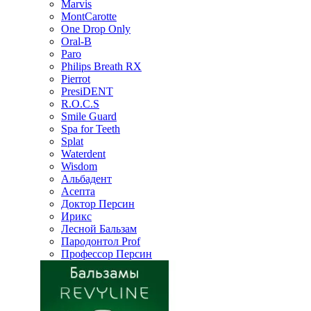
Marvis
MontCarotte
One Drop Only
Oral-B
Paro
Philips Breath RX
Pierrot
PresiDENT
R.O.C.S
Smile Guard
Spa for Teeth
Splat
Waterdent
Wisdom
Альбадент
Асепта
Доктор Персин
Ирикс
Лесной Бальзам
Пародонтол Prof
Профессор Персин