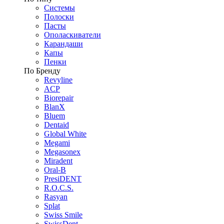
Системы
Полоски
Пасты
Ополаскиватели
Карандаши
Капы
Пенки
По Бренду
Revyline
ACP
Biorepair
BlanX
Bluem
Dentaid
Global White
Megami
Megasonex
Miradent
Oral-B
PresiDENT
R.O.C.S.
Rasyan
Splat
Swiss Smile
SwissDent