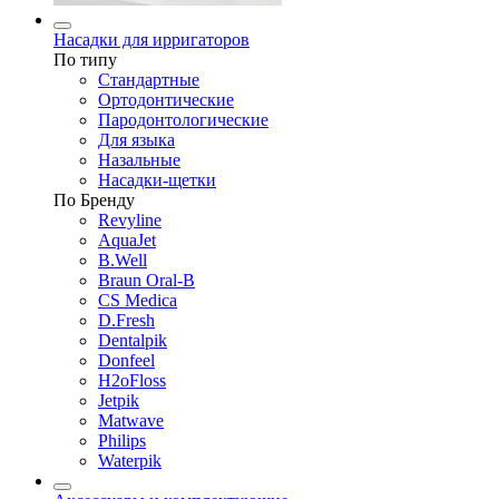
Насадки для ирригаторов
По типу
Стандартные
Ортодонтические
Пародонтологические
Для языка
Назальные
Насадки-щетки
По Бренду
Revyline
AquaJet
B.Well
Braun Oral-B
CS Medica
D.Fresh
Dentalpik
Donfeel
H2oFloss
Jetpik
Matwave
Philips
Waterpik