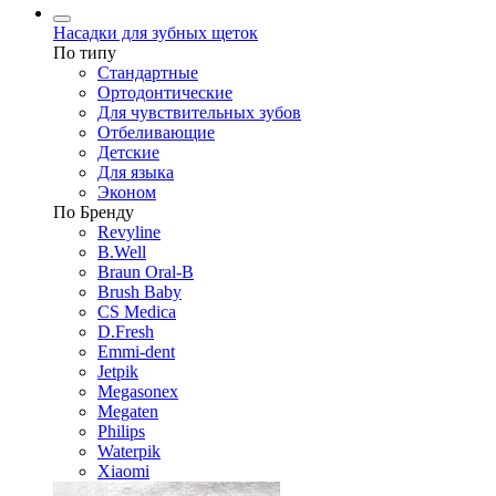
Насадки для зубных щеток
По типу
Стандартные
Ортодонтические
Для чувствительных зубов
Отбеливающие
Детские
Для языка
Эконом
По Бренду
Revyline
B.Well
Braun Oral-B
Brush Baby
CS Medica
D.Fresh
Emmi-dent
Jetpik
Megasonex
Megaten
Philips
Waterpik
Xiaomi