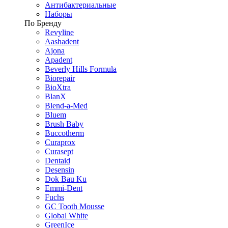
Антибактериальные
Наборы
По Бренду
Revyline
Aashadent
Ajona
Apadent
Beverly Hills Formula
Biorepair
BioXtra
BlanX
Blend-a-Med
Bluem
Brush Baby
Buccotherm
Curaprox
Curasept
Dentaid
Desensin
Dok Bau Ku
Emmi-Dent
Fuchs
GC Tooth Mousse
Global White
GreenIce