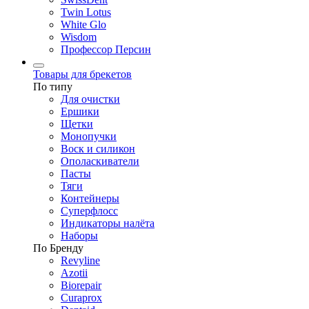
Twin Lotus
White Glo
Wisdom
Профессор Персин
Товары для брекетов
По типу
Для очистки
Ершики
Щетки
Монопучки
Воск и силикон
Ополаскиватели
Пасты
Тяги
Контейнеры
Суперфлосс
Индикаторы налёта
Наборы
По Бренду
Revyline
Azotii
Biorepair
Curaprox