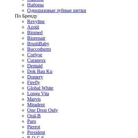
Наборы
Одноразовые зубные щетки
По Бренду
Revyline
Azotii
Biomed
Biorepair
BrushBaby
Buccotherm
Corlyse
Curaprox
Dentaid
Dok Bau Ku
Domery
Firefly
Global White
Longa Vita
Marvis
Miradent
One Drop Only
Oral-B
Paro
Pierrot
President
R.O.C.S.