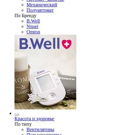
Механический
Полуавтомат
По Бренду
B.Well
Nissei
Omron
Красота и здоровье
По типу
Вентиляторы
Пульсоксиметры