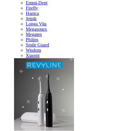
Emmi-Dent
Firefly
Hapica
Jetpik
Longa Vita
Megasonex
Megaten
Philips
Smile Guard
Wisdom
Xiaomi