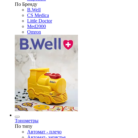
По Бренду
B.Well
CS Medica
Little Doctor
Med2000
Omron
Тонометры
По типу
Автомат - плечо
Автомат- запястье