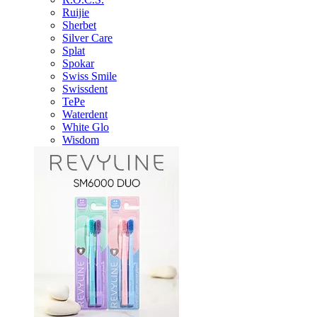
Ruijie
Sherbet
Silver Care
Splat
Spokar
Swiss Smile
Swissdent
TePe
Waterdent
White Glo
Wisdom