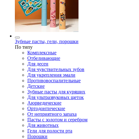
Зубные пасты, гели, порошки
По типу
Комплексные
Отбеливающие
Для десен
Для чувствительных зубов
Для укрепления эмали
Противовоспалительные
Детские
Зубные пасты для курящих
Для ультразвуковых щеток
Аюрведические
Ортодонтические
От неприятного запаха
Пасты с золотом и серебром
Для животных
Гели для полости рта
Порошки