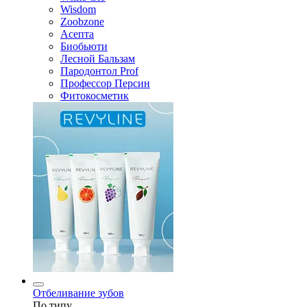
Wisdom
Zoobzone
Асепта
Биобьюти
Лесной Бальзам
Пародонтол Prof
Профессор Персин
Фитокосметик
Отбеливание зубов
По типу