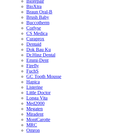
Biorepair
BioXtra
Braun Oral-B
Brush Baby
Buccotherm
Corlyse
CS Medica
Curaprox
Dentaid
Dok Bau Ku
Dr.Hinz Dental
Emmi-Dent
Firefly
FuchS
GC Tooth Mousse
Hapica
Listerine
Little Doctor
Longa Vita
Med2000
Megaten
Miradent
MontCarotte
MRC
Omron