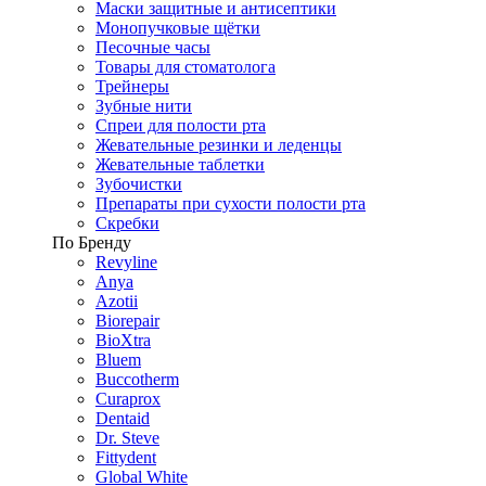
Маски защитные и антисептики
Монопучковые щётки
Песочные часы
Товары для стоматолога
Трейнеры
Зубные нити
Спреи для полости рта
Жевательные резинки и леденцы
Жевательные таблетки
Зубочистки
Препараты при сухости полости рта
Скребки
По Бренду
Revyline
Anya
Azotii
Biorepair
BioXtra
Bluem
Buccotherm
Curaprox
Dentaid
Dr. Steve
Fittydent
Global White