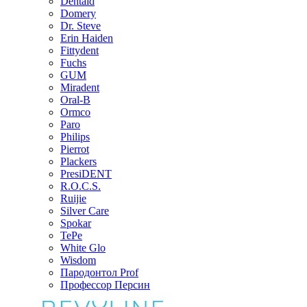
Dentaid
Domery
Dr. Steve
Erin Haiden
Fittydent
Fuchs
GUM
Miradent
Oral-B
Ormco
Paro
Philips
Pierrot
Plackers
PresiDENT
R.O.C.S.
Ruijie
Silver Care
Spokar
TePe
White Glo
Wisdom
Пародонтол Prof
Профессор Персин