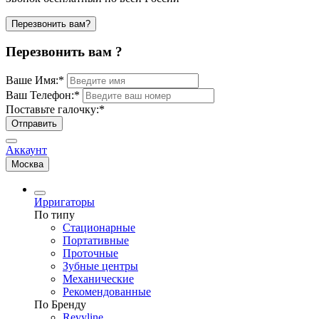
Перезвонить вам?
Перезвонить вам ?
Ваше Имя:
*
Ваш Телефон:
*
Поставьте галочку:
*
Отправить
Аккаунт
Москва
Ирригаторы
По типу
Стационарные
Портативные
Проточные
Зубные центры
Механические
Рекомендованные
По Бренду
Revyline