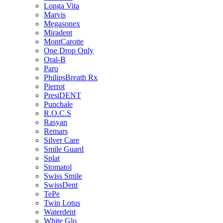
Longa Vita
Marvis
Megasonex
Miradent
MontCarotte
One Drop Only
Oral-B
Paro
PhilipsBreath Rx
Pierrot
PresiDENT
Punchale
R.O.C.S
Rasyan
Remars
Silver Care
Smile Guard
Splat
Stomatol
Swiss Smile
SwissDent
TePe
Twin Lotus
Waterdent
White Glo