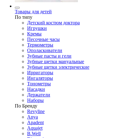
Товары для детей
По типу
Детский костюм доктора
Игрушки
Кремы
Песочные часы
Термометры
Ополаскиватели
Зубные пасты и гели
Зубные щетки мануальные
Зубные щетки электрические
Ирригаторы
Ингаляторы
Тонометры
Насадки
Держатели
Наборы
По Бренду
Revyline
Anya
Apadent
Aquajet
B.Well