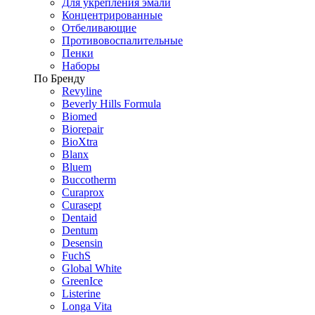
Для укрепления эмали
Концентрированные
Отбеливающие
Противовоспалительные
Пенки
Наборы
По Бренду
Revyline
Beverly Hills Formula
Biomed
Biorepair
BioXtra
Blanx
Bluem
Buccotherm
Curaprox
Curasept
Dentaid
Dentum
Desensin
FuchS
Global White
GreenIce
Listerine
Longa Vita