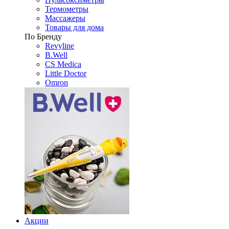
Термометры
Массажеры
Товары для дома
По Бренду
Revyline
B.Well
CS Medica
Little Doctor
Omron
Акции