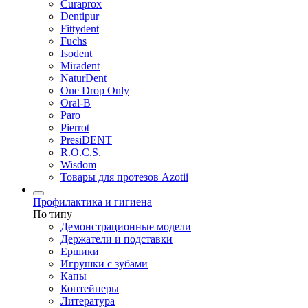
Curaprox
Dentipur
Fittydent
Fuchs
Isodent
Miradent
NaturDent
One Drop Only
Oral-B
Paro
Pierrot
PresiDENT
R.O.C.S.
Wisdom
Товары для протезов Azotii
Профилактика и гигиена
По типу
Демонстрационные модели
Держатели и подставки
Ершики
Игрушки с зубами
Капы
Контейнеры
Литература