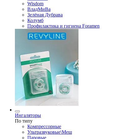
Wisdom
ВладМиВа
Зелёная Дубрава
Колумб
Профилактика и гигиена Foramen
Ингаляторы
По типу
Компрессорные
Ультразвуковые\Меш
Паровые