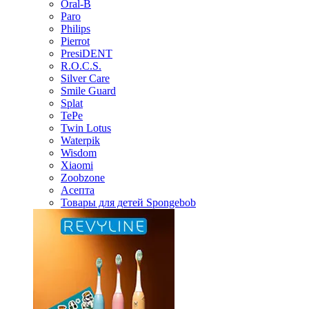
Oral-B
Paro
Philips
Pierrot
PresiDENT
R.O.C.S.
Silver Care
Smile Guard
Splat
TePe
Twin Lotus
Waterpik
Wisdom
Xiaomi
Zoobzone
Асепта
Товары для детей Spongebob