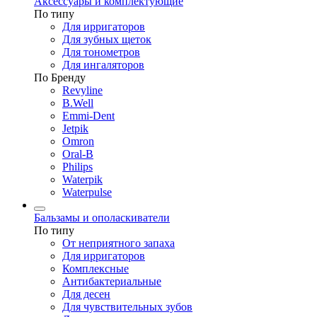
Аксессуары и комплектующие
По типу
Для ирригаторов
Для зубных щеток
Для тонометров
Для ингаляторов
По Бренду
Revyline
B.Well
Emmi-Dent
Jetpik
Omron
Oral-B
Philips
Waterpik
Waterpulse
Бальзамы и ополаскиватели
По типу
От неприятного запаха
Для ирригаторов
Комплексные
Антибактериальные
Для десен
Для чувствительных зубов