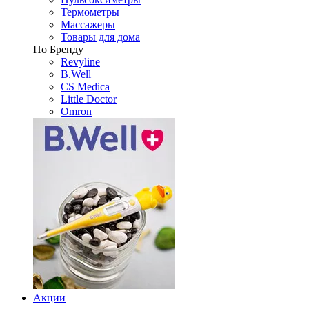
Термометры
Массажеры
Товары для дома
По Бренду
Revyline
B.Well
CS Medica
Little Doctor
Omron
Акции