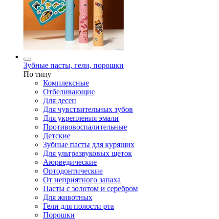
Зубные пасты, гели, порошки
По типу
Комплексные
Отбеливающие
Для десен
Для чувствительных зубов
Для укрепления эмали
Противовоспалительные
Детские
Зубные пасты для курящих
Для ультразвуковых щеток
Аюрведические
Ортодонтические
От неприятного запаха
Пасты с золотом и серебром
Для животных
Гели для полости рта
Порошки