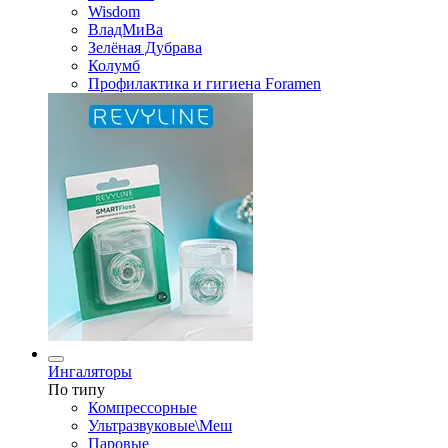
Wisdom
ВладМиВа
Зелёная Дубрава
Колумб
Профилактика и гигиена Foramen
Ингаляторы
По типу
Компрессорные
Ультразвуковые\Меш
Паровые