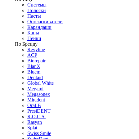
Системы
Полоски
Пасты
Ополаскиватели
Карандаши
Капы
Пенки
По Бренду
Revyline
ACP
Biorepair
BlanX
Bluem
Dentaid
Global White
Megami
Megasonex
Miradent
Oral-B
PresiDENT
R.O.C.S.
Rasyan
Splat
Swiss Smile
SwissDent