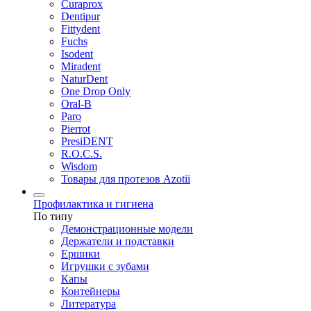
Curaprox
Dentipur
Fittydent
Fuchs
Isodent
Miradent
NaturDent
One Drop Only
Oral-B
Paro
Pierrot
PresiDENT
R.O.C.S.
Wisdom
Товары для протезов Azotii
Профилактика и гигиена
По типу
Демонстрационные модели
Держатели и подставки
Ершики
Игрушки с зубами
Капы
Контейнеры
Литература