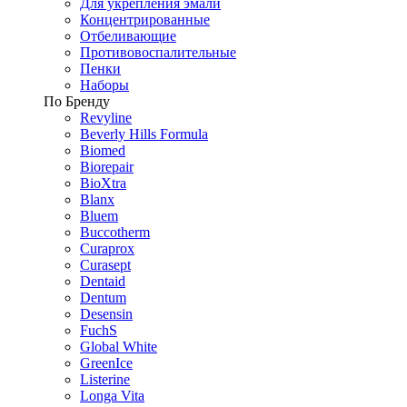
Для укрепления эмали
Концентрированные
Отбеливающие
Противовоспалительные
Пенки
Наборы
По Бренду
Revyline
Beverly Hills Formula
Biomed
Biorepair
BioXtra
Blanx
Bluem
Buccotherm
Curaprox
Curasept
Dentaid
Dentum
Desensin
FuchS
Global White
GreenIce
Listerine
Longa Vita