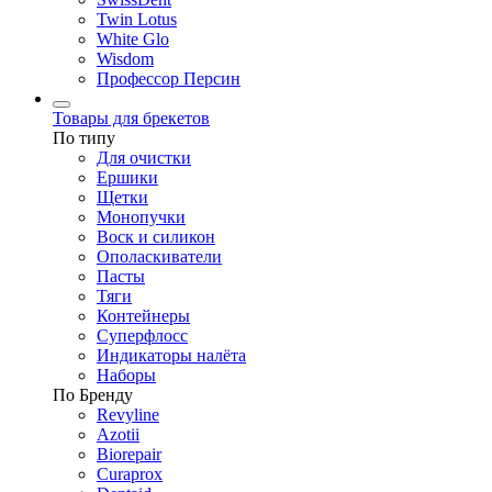
Twin Lotus
White Glo
Wisdom
Профессор Персин
Товары для брекетов
По типу
Для очистки
Ершики
Щетки
Монопучки
Воск и силикон
Ополаскиватели
Пасты
Тяги
Контейнеры
Суперфлосс
Индикаторы налёта
Наборы
По Бренду
Revyline
Azotii
Biorepair
Curaprox