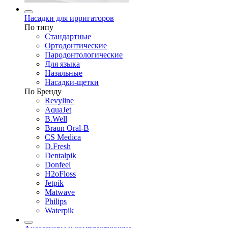
Насадки для ирригаторов
По типу
Стандартные
Ортодонтические
Пародонтологические
Для языка
Назальные
Насадки-щетки
По Бренду
Revyline
AquaJet
B.Well
Braun Oral-B
CS Medica
D.Fresh
Dentalpik
Donfeel
H2oFloss
Jetpik
Matwave
Philips
Waterpik