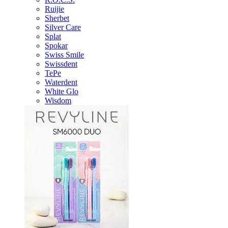
Ruijie
Sherbet
Silver Care
Splat
Spokar
Swiss Smile
Swissdent
TePe
Waterdent
White Glo
Wisdom