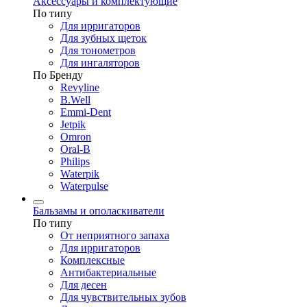
Аксессуары и комплектующие
По типу
Для ирригаторов
Для зубных щеток
Для тонометров
Для ингаляторов
По Бренду
Revyline
B.Well
Emmi-Dent
Jetpik
Omron
Oral-B
Philips
Waterpik
Waterpulse
Бальзамы и ополаскиватели
По типу
От неприятного запаха
Для ирригаторов
Комплексные
Антибактериальные
Для десен
Для чувствительных зубов