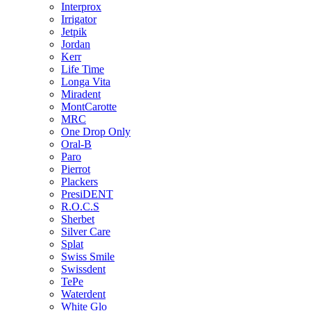
Interprox
Irrigator
Jetpik
Jordan
Kerr
Life Time
Longa Vita
Miradent
MontCarotte
MRC
One Drop Only
Oral-B
Paro
Pierrot
Plackers
PresiDENT
R.O.C.S
Sherbet
Silver Care
Splat
Swiss Smile
Swissdent
TePe
Waterdent
White Glo