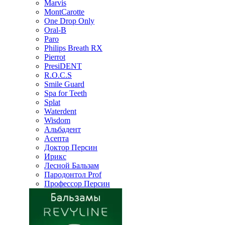
Marvis
MontCarotte
One Drop Only
Oral-B
Paro
Philips Breath RX
Pierrot
PresiDENT
R.O.C.S
Smile Guard
Spa for Teeth
Splat
Waterdent
Wisdom
Альбадент
Асепта
Доктор Персин
Ирикс
Лесной Бальзам
Пародонтол Prof
Профессор Персин