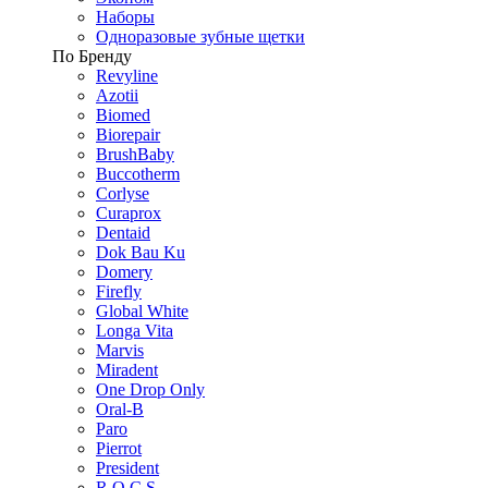
Наборы
Одноразовые зубные щетки
По Бренду
Revyline
Azotii
Biomed
Biorepair
BrushBaby
Buccotherm
Corlyse
Curaprox
Dentaid
Dok Bau Ku
Domery
Firefly
Global White
Longa Vita
Marvis
Miradent
One Drop Only
Oral-B
Paro
Pierrot
President
R.O.C.S.