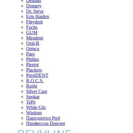
Dentaid
Domery
Dr. Steve
Erin Haiden
Fittydent
Fuchs
GUM
Miradent
Oral-B
Ormco
Paro
Philips
Pierrot
Plackers
PresiDENT
R.O.C.S.
Ruijie
Silver Care
Spokar
TePe
White Glo
Wisdom
Пародонтол Prof
Профессор Персин