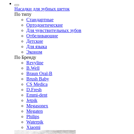
Насадки для зубных щеток
По типу
Стандартные
Ортодонтические
Для чувствительных зубов
Отбеливающие
Детские
Для языка
Эконом
По Бренду
Revyline
B.Well
Braun Oral-B
Brush Baby
CS Medica
D.Fresh
Emmi-dent
Jetpik
Megasonex
Megaten
Philips
Waterpik
Xiaomi