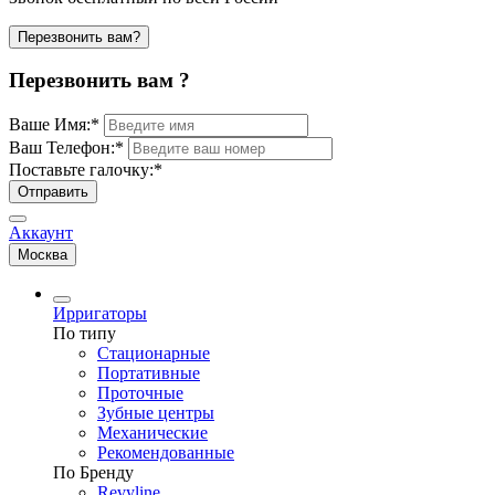
Перезвонить вам?
Перезвонить вам ?
Ваше Имя:
*
Ваш Телефон:
*
Поставьте галочку:
*
Отправить
Аккаунт
Москва
Ирригаторы
По типу
Стационарные
Портативные
Проточные
Зубные центры
Механические
Рекомендованные
По Бренду
Revyline