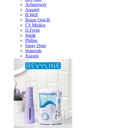
Achepower
Aquajet
B.Well
Braun Oral-B
CS Medica
D.Fresh
Jetpik
Philips
Spray Dent
Waterpik
Xiaomi