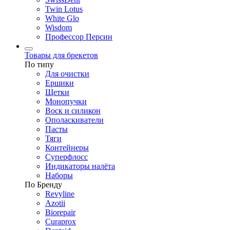
Twin Lotus
White Glo
Wisdom
Профессор Персин
Товары для брекетов
По типу
Для очистки
Ершики
Щетки
Монопучки
Воск и силикон
Ополаскиватели
Пасты
Тяги
Контейнеры
Суперфлосс
Индикаторы налёта
Наборы
По Бренду
Revyline
Azotii
Biorepair
Curaprox