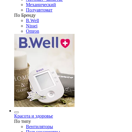
Механический
Полуавтомат
По Бренду
B.Well
Nissei
Omron
Красота и здоровье
По типу
Вентиляторы
Пульсоксиметры