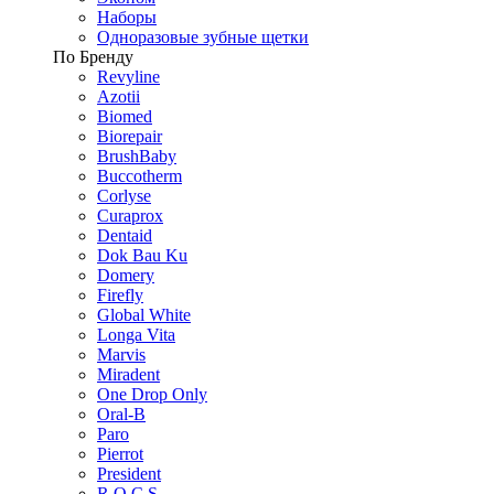
Наборы
Одноразовые зубные щетки
По Бренду
Revyline
Azotii
Biomed
Biorepair
BrushBaby
Buccotherm
Corlyse
Curaprox
Dentaid
Dok Bau Ku
Domery
Firefly
Global White
Longa Vita
Marvis
Miradent
One Drop Only
Oral-B
Paro
Pierrot
President
R.O.C.S.