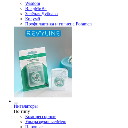
Wisdom
ВладМиВа
Зелёная Дубрава
Колумб
Профилактика и гигиена Foramen
Ингаляторы
По типу
Компрессорные
Ультразвуковые\Меш
Паровые