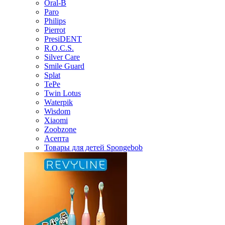
Oral-B
Paro
Philips
Pierrot
PresiDENT
R.O.C.S.
Silver Care
Smile Guard
Splat
TePe
Twin Lotus
Waterpik
Wisdom
Xiaomi
Zoobzone
Асепта
Товары для детей Spongebob