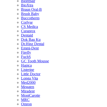
Biorepair
BioXtra
Braun Oral-B
Brush Baby
Buccotherm
Corlyse
CS Medica
Curaprox
Dentaid
Dok Bau Ku
Dr.Hinz Dental
Emmi-Dent
Firefly
FuchS
GC Tooth Mousse
Hapica
Listerine
Little Doctor
Longa Vita
Med2000
Megaten
Miradent
MontCarotte
MRC
Omron