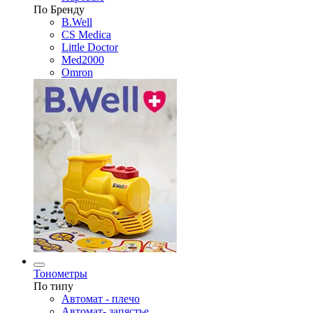
По Бренду
B.Well
CS Medica
Little Doctor
Med2000
Omron
Тонометры
По типу
Автомат - плечо
Автомат- запястье