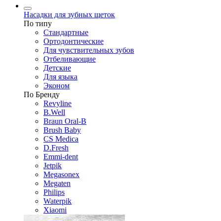
Насадки для зубных щеток
По типу
Стандартные
Ортодонтические
Для чувствительных зубов
Отбеливающие
Детские
Для языка
Эконом
По Бренду
Revyline
B.Well
Braun Oral-B
Brush Baby
CS Medica
D.Fresh
Emmi-dent
Jetpik
Megasonex
Megaten
Philips
Waterpik
Xiaomi