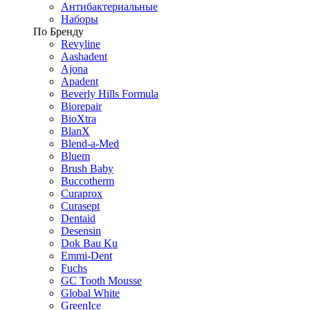
Антибактериальные
Наборы
По Бренду
Revyline
Aashadent
Ajona
Apadent
Beverly Hills Formula
Biorepair
BioXtra
BlanX
Blend-a-Med
Bluem
Brush Baby
Buccotherm
Curaprox
Curasept
Dentaid
Desensin
Dok Bau Ku
Emmi-Dent
Fuchs
GC Tooth Mousse
Global White
GreenIce