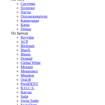
Системы
Полоски
Пасты
Ополаскиватели
Карандаши
Капы
Пенки
По Бренду
Revyline
ACP
Biorepair
BlanX
Bluem
Dentaid
Global White
Megami
Megasonex
Miradent
Oral-B
PresiDENT
R.O.C.S.
Rasyan
Splat
Swiss Smile
SwissDent