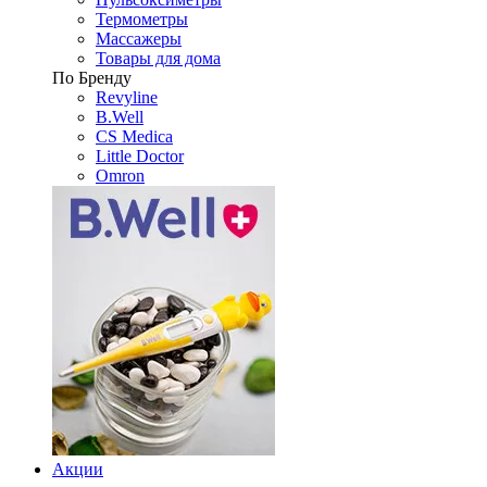
Термометры
Массажеры
Товары для дома
По Бренду
Revyline
B.Well
CS Medica
Little Doctor
Omron
Акции