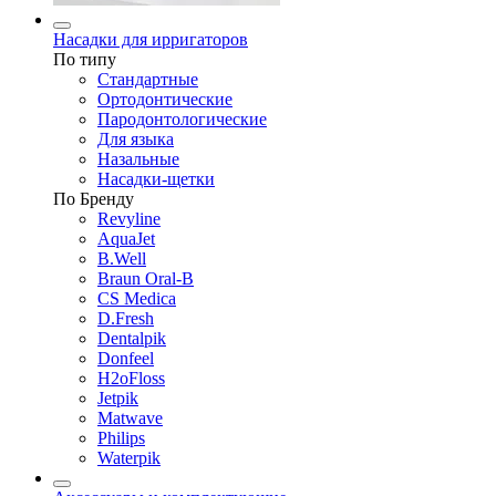
Насадки для ирригаторов
По типу
Стандартные
Ортодонтические
Пародонтологические
Для языка
Назальные
Насадки-щетки
По Бренду
Revyline
AquaJet
B.Well
Braun Oral-B
CS Medica
D.Fresh
Dentalpik
Donfeel
H2oFloss
Jetpik
Matwave
Philips
Waterpik