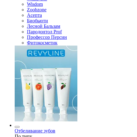
Wisdom
Zoobzone
Асепта
Биобьюти
Лесной Бальзам
Пародонтол Prof
Профессор Персин
Фитокосметик
Отбеливание зубов
По типу