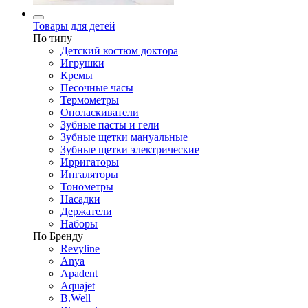
Товары для детей
По типу
Детский костюм доктора
Игрушки
Кремы
Песочные часы
Термометры
Ополаскиватели
Зубные пасты и гели
Зубные щетки мануальные
Зубные щетки электрические
Ирригаторы
Ингаляторы
Тонометры
Насадки
Держатели
Наборы
По Бренду
Revyline
Anya
Apadent
Aquajet
B.Well