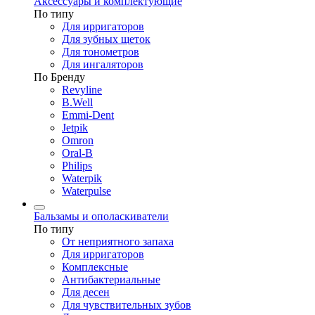
Аксессуары и комплектующие
По типу
Для ирригаторов
Для зубных щеток
Для тонометров
Для ингаляторов
По Бренду
Revyline
B.Well
Emmi-Dent
Jetpik
Omron
Oral-B
Philips
Waterpik
Waterpulse
Бальзамы и ополаскиватели
По типу
От неприятного запаха
Для ирригаторов
Комплексные
Антибактериальные
Для десен
Для чувствительных зубов