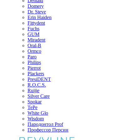
Dentaid
Domery
Dr. Steve
Erin Haiden
Fittydent
Fuchs
GUM
Miradent
Oral-B
Ormco
Paro
Philips
Pierrot
Plackers
PresiDENT
R.O.C.S.
Ruijie
Silver Care
Spokar
TePe
White Glo
Wisdom
Пародонтол Prof
Профессор Персин