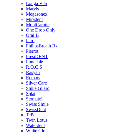
Longa Vita
Marvis
Megasonex
Miradent
MontCarotte
One Drop Only
Oral-B
Paro
PhilipsBreath Rx
Pierrot
PresiDENT
Punchale
R.O.C.S
Rasyan
Remars
Silver Care
Smile Guard
Splat
Stomatol
Swiss Smile
SwissDent
TePe
Twin Lotus
Waterdent
White Glo