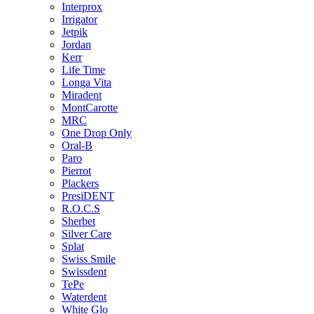
Interprox
Irrigator
Jetpik
Jordan
Kerr
Life Time
Longa Vita
Miradent
MontCarotte
MRC
One Drop Only
Oral-B
Paro
Pierrot
Plackers
PresiDENT
R.O.C.S
Sherbet
Silver Care
Splat
Swiss Smile
Swissdent
TePe
Waterdent
White Glo