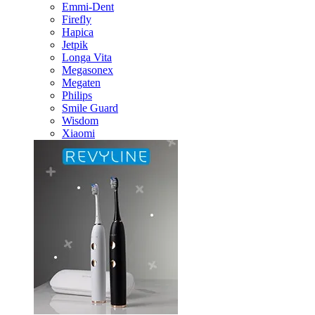
Emmi-Dent
Firefly
Hapica
Jetpik
Longa Vita
Megasonex
Megaten
Philips
Smile Guard
Wisdom
Xiaomi