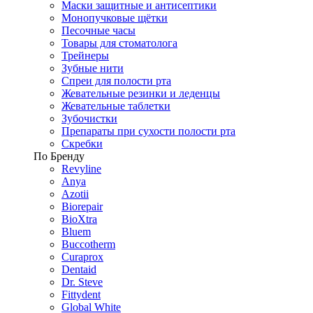
Маски защитные и антисептики
Монопучковые щётки
Песочные часы
Товары для стоматолога
Трейнеры
Зубные нити
Спреи для полости рта
Жевательные резинки и леденцы
Жевательные таблетки
Зубочистки
Препараты при сухости полости рта
Скребки
По Бренду
Revyline
Anya
Azotii
Biorepair
BioXtra
Bluem
Buccotherm
Curaprox
Dentaid
Dr. Steve
Fittydent
Global White