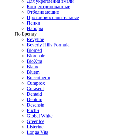
Для укрепления эмали
Концентрированные
Отбеливающие
Противовоспалительные
Пенки
Наборы
По Бренду
Revyline
Beverly Hills Formula
Biomed
Biorepair
BioXtra
Blanx
Bluem
Buccotherm
Curaprox
Curasept
Dentaid
Dentum
Desensin
FuchS
Global White
GreenIce
Listerine
Longa Vita