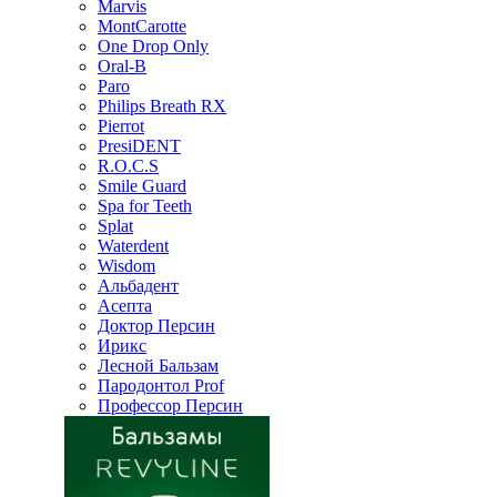
Marvis
MontCarotte
One Drop Only
Oral-B
Paro
Philips Breath RX
Pierrot
PresiDENT
R.O.C.S
Smile Guard
Spa for Teeth
Splat
Waterdent
Wisdom
Альбадент
Асепта
Доктор Персин
Ирикс
Лесной Бальзам
Пародонтол Prof
Профессор Персин