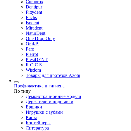
Curaprox
Dentipur
Fittydent
Fuchs
Isodent
Miradent
NaturDent
One Drop Only
Oral-B
Paro
Pierrot
PresiDENT
R.O.C.S.
Wisdom
Товары для протезов Azotii
Профилактика и гигиена
По типу
Демонстрационные модели
Держатели и подставки
Ершики
Игрушки с зубами
Капы
Контейнеры
Литература