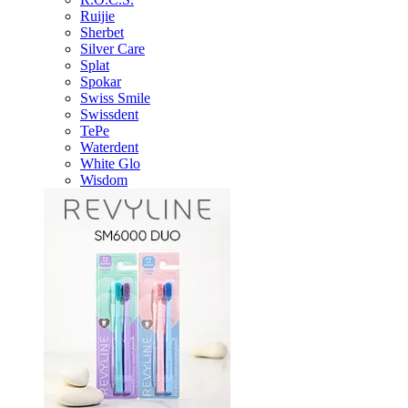
Ruijie
Sherbet
Silver Care
Splat
Spokar
Swiss Smile
Swissdent
TePe
Waterdent
White Glo
Wisdom