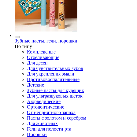
Зубные пасты, гели, порошки
По типу
Комплексные
Отбеливающие
Для десен
Для чувствительных зубов
Для укрепления эмали
Противовоспалительные
Детские
Зубные пасты для курящих
Для ультразвуковых щеток
Аюрведические
Ортодонтические
От неприятного запаха
Пасты с золотом и серебром
Для животных
Гели для полости рта
Порошки