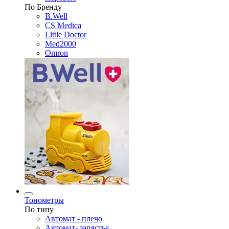
По Бренду
B.Well
CS Medica
Little Doctor
Med2000
Omron
Тонометры
По типу
Автомат - плечо
Автомат- запястье