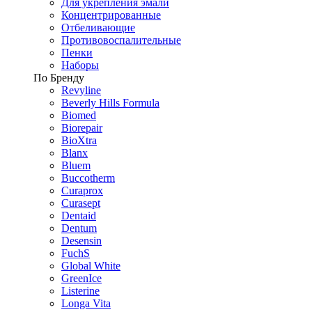
Для укрепления эмали
Концентрированные
Отбеливающие
Противовоспалительные
Пенки
Наборы
По Бренду
Revyline
Beverly Hills Formula
Biomed
Biorepair
BioXtra
Blanx
Bluem
Buccotherm
Curaprox
Curasept
Dentaid
Dentum
Desensin
FuchS
Global White
GreenIce
Listerine
Longa Vita