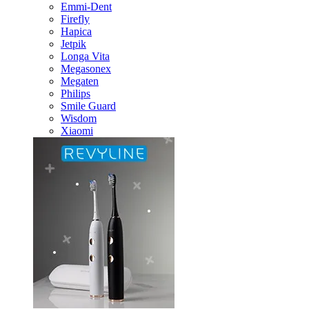
Emmi-Dent
Firefly
Hapica
Jetpik
Longa Vita
Megasonex
Megaten
Philips
Smile Guard
Wisdom
Xiaomi