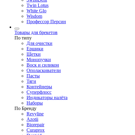
Twin Lotus
White Glo
Wisdom
Профессор Персин
Товары для брекетов
По типу
Для очистки
Ершики
Щетки
Монопучки
Воск и силикон
Ополаскиватели
Пасты
Тяги
Контейнеры
Суперфлосс
Индикаторы налёта
Наборы
По Бренду
Revyline
Azotii
Biorepair
Curaprox