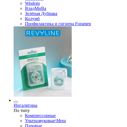
Wisdom
ВладМиВа
Зелёная Дубрава
Колумб
Профилактика и гигиена Foramen
Ингаляторы
По типу
Компрессорные
Ультразвуковые\Меш
Паровые