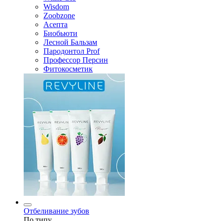
Wisdom
Zoobzone
Асепта
Биобьюти
Лесной Бальзам
Пародонтол Prof
Профессор Персин
Фитокосметик
Отбеливание зубов
По типу