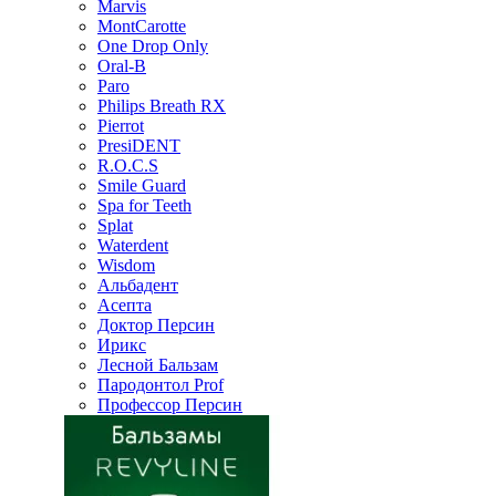
Marvis
MontCarotte
One Drop Only
Oral-B
Paro
Philips Breath RX
Pierrot
PresiDENT
R.O.C.S
Smile Guard
Spa for Teeth
Splat
Waterdent
Wisdom
Альбадент
Асепта
Доктор Персин
Ирикс
Лесной Бальзам
Пародонтол Prof
Профессор Персин