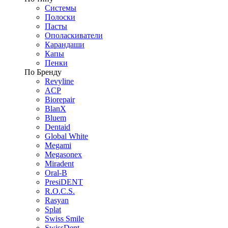
Системы
Полоски
Пасты
Ополаскиватели
Карандаши
Капы
Пенки
По Бренду
Revyline
ACP
Biorepair
BlanX
Bluem
Dentaid
Global White
Megami
Megasonex
Miradent
Oral-B
PresiDENT
R.O.C.S.
Rasyan
Splat
Swiss Smile
SwissDent