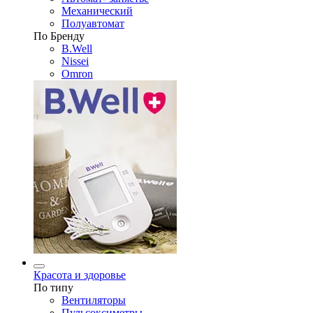
Механический
Полуавтомат
По Бренду
B.Well
Nissei
Omron
Красота и здоровье
По типу
Вентиляторы
Пульсоксиметры