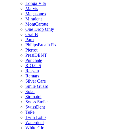
Longa Vita
Marvis
Megasonex
Miradent
MontCarotte
One Drop Only
Oral-B
Paro
PhilipsBreath Rx
Pierrot
PresiDENT
Punchale
R.O.C.S
Rasyan
Remars
Silver Care
Smile Guard
Splat
Stomatol
Swiss Smile
SwissDent
TePe
Twin Lotus
Waterdent
White Glo