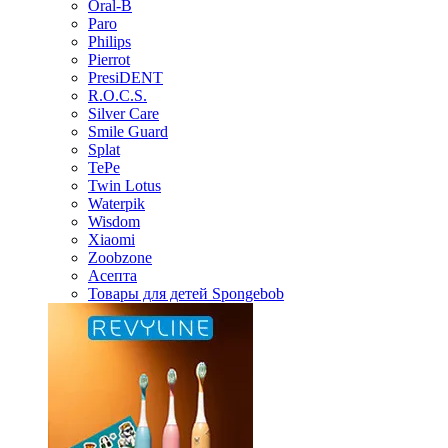
Oral-B
Paro
Philips
Pierrot
PresiDENT
R.O.C.S.
Silver Care
Smile Guard
Splat
TePe
Twin Lotus
Waterpik
Wisdom
Xiaomi
Zoobzone
Асепта
Товары для детей Spongebob