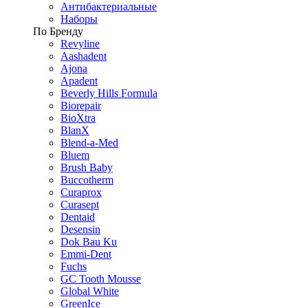
Антибактериальные
Наборы
По Бренду
Revyline
Aashadent
Ajona
Apadent
Beverly Hills Formula
Biorepair
BioXtra
BlanX
Blend-a-Med
Bluem
Brush Baby
Buccotherm
Curaprox
Curasept
Dentaid
Desensin
Dok Bau Ku
Emmi-Dent
Fuchs
GC Tooth Mousse
Global White
GreenIce