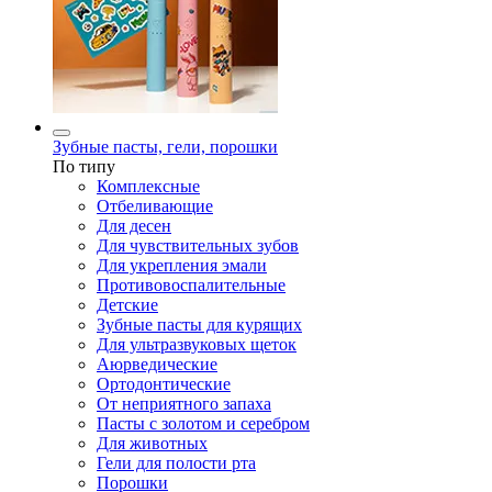
Зубные пасты, гели, порошки
По типу
Комплексные
Отбеливающие
Для десен
Для чувствительных зубов
Для укрепления эмали
Противовоспалительные
Детские
Зубные пасты для курящих
Для ультразвуковых щеток
Аюрведические
Ортодонтические
От неприятного запаха
Пасты с золотом и серебром
Для животных
Гели для полости рта
Порошки