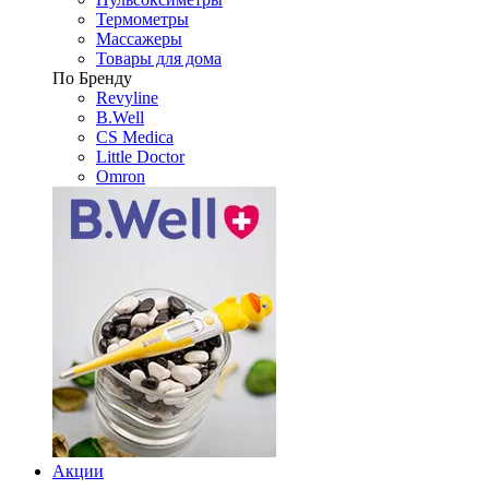
Термометры
Массажеры
Товары для дома
По Бренду
Revyline
B.Well
CS Medica
Little Doctor
Omron
Акции