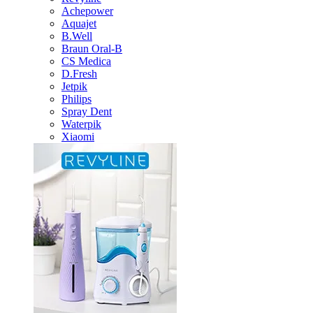
Achepower
Aquajet
B.Well
Braun Oral-B
CS Medica
D.Fresh
Jetpik
Philips
Spray Dent
Waterpik
Xiaomi