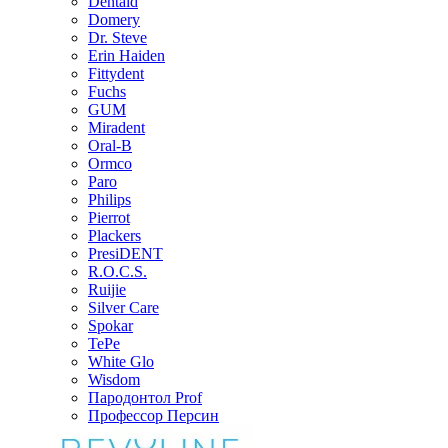
Dentaid
Domery
Dr. Steve
Erin Haiden
Fittydent
Fuchs
GUM
Miradent
Oral-B
Ormco
Paro
Philips
Pierrot
Plackers
PresiDENT
R.O.C.S.
Ruijie
Silver Care
Spokar
TePe
White Glo
Wisdom
Пародонтол Prof
Профессор Персин