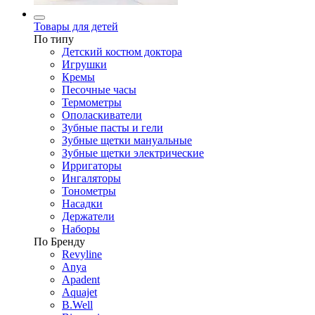
Товары для детей
По типу
Детский костюм доктора
Игрушки
Кремы
Песочные часы
Термометры
Ополаскиватели
Зубные пасты и гели
Зубные щетки мануальные
Зубные щетки электрические
Ирригаторы
Ингаляторы
Тонометры
Насадки
Держатели
Наборы
По Бренду
Revyline
Anya
Apadent
Aquajet
B.Well