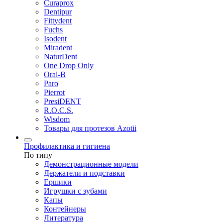
Curaprox
Dentipur
Fittydent
Fuchs
Isodent
Miradent
NaturDent
One Drop Only
Oral-B
Paro
Pierrot
PresiDENT
R.O.C.S.
Wisdom
Товары для протезов Azotii
Профилактика и гигиена
По типу
Демонстрационные модели
Держатели и подставки
Ершики
Игрушки с зубами
Капы
Контейнеры
Литература