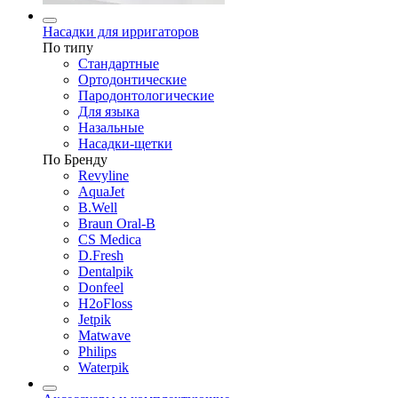
Насадки для ирригаторов
По типу
Стандартные
Ортодонтические
Пародонтологические
Для языка
Назальные
Насадки-щетки
По Бренду
Revyline
AquaJet
B.Well
Braun Oral-B
CS Medica
D.Fresh
Dentalpik
Donfeel
H2oFloss
Jetpik
Matwave
Philips
Waterpik