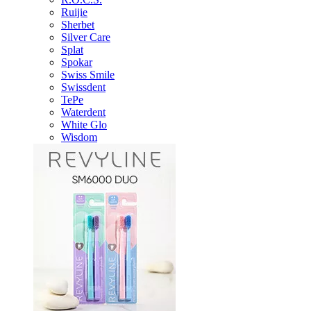
Ruijie
Sherbet
Silver Care
Splat
Spokar
Swiss Smile
Swissdent
TePe
Waterdent
White Glo
Wisdom