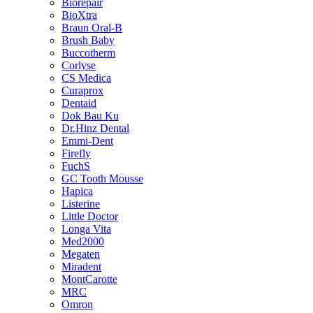
Biorepair
BioXtra
Braun Oral-B
Brush Baby
Buccotherm
Corlyse
CS Medica
Curaprox
Dentaid
Dok Bau Ku
Dr.Hinz Dental
Emmi-Dent
Firefly
FuchS
GC Tooth Mousse
Hapica
Listerine
Little Doctor
Longa Vita
Med2000
Megaten
Miradent
MontCarotte
MRC
Omron