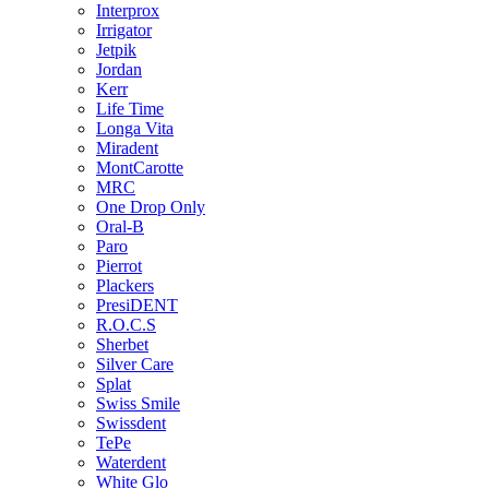
Interprox
Irrigator
Jetpik
Jordan
Kerr
Life Time
Longa Vita
Miradent
MontCarotte
MRC
One Drop Only
Oral-B
Paro
Pierrot
Plackers
PresiDENT
R.O.C.S
Sherbet
Silver Care
Splat
Swiss Smile
Swissdent
TePe
Waterdent
White Glo