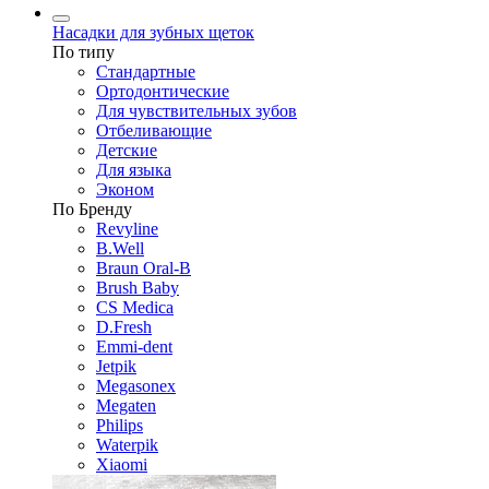
Насадки для зубных щеток
По типу
Стандартные
Ортодонтические
Для чувствительных зубов
Отбеливающие
Детские
Для языка
Эконом
По Бренду
Revyline
B.Well
Braun Oral-B
Brush Baby
CS Medica
D.Fresh
Emmi-dent
Jetpik
Megasonex
Megaten
Philips
Waterpik
Xiaomi