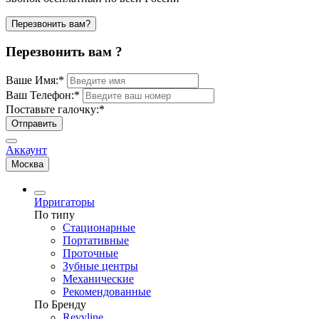
Перезвонить вам?
Перезвонить вам ?
Ваше Имя:
*
Ваш Телефон:
*
Поставьте галочку:
*
Отправить
Аккаунт
Москва
Ирригаторы
По типу
Стационарные
Портативные
Проточные
Зубные центры
Механические
Рекомендованные
По Бренду
Revyline