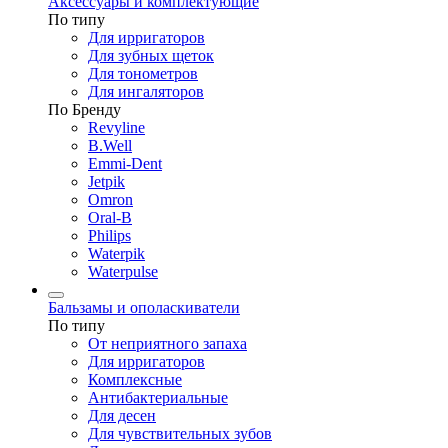
Аксессуары и комплектующие
По типу
Для ирригаторов
Для зубных щеток
Для тонометров
Для ингаляторов
По Бренду
Revyline
B.Well
Emmi-Dent
Jetpik
Omron
Oral-B
Philips
Waterpik
Waterpulse
Бальзамы и ополаскиватели
По типу
От неприятного запаха
Для ирригаторов
Комплексные
Антибактериальные
Для десен
Для чувствительных зубов