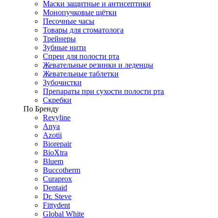
Маски защитные и антисептики
Монопучковые щётки
Песочные часы
Товары для стоматолога
Трейнеры
Зубные нити
Спреи для полости рта
Жевательные резинки и леденцы
Жевательные таблетки
Зубочистки
Препараты при сухости полости рта
Скребки
По Бренду
Revyline
Anya
Azotii
Biorepair
BioXtra
Bluem
Buccotherm
Curaprox
Dentaid
Dr. Steve
Fittydent
Global White