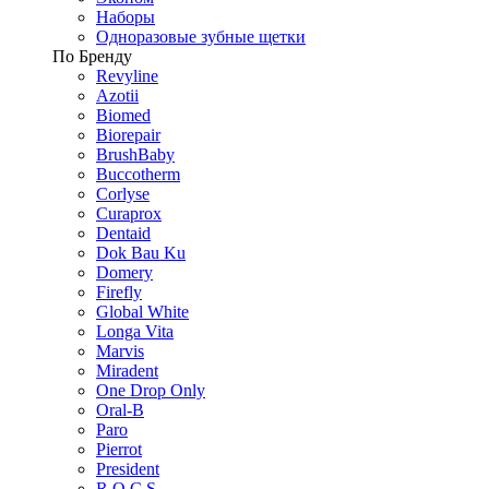
Наборы
Одноразовые зубные щетки
По Бренду
Revyline
Azotii
Biomed
Biorepair
BrushBaby
Buccotherm
Corlyse
Curaprox
Dentaid
Dok Bau Ku
Domery
Firefly
Global White
Longa Vita
Marvis
Miradent
One Drop Only
Oral-B
Paro
Pierrot
President
R.O.C.S.