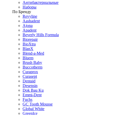
Антибактериальные
Наборы
По Бренду
Revyline
Aashadent
Ajona
Apadent
Beverly Hills Formula
Biorepair
BioXtra
BlanX
Blend-a-Med
Bluem
Brush Baby
Buccotherm
Curaprox
Curasept
Dentaid
Desensin
Dok Bau Ku
Emmi-Dent
Fuchs
GC Tooth Mousse
Global White
GreenIce