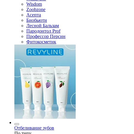
Wisdom
Zoobzone
Асепта
Биобьюти
Лесной Бальзам
Пародонтол Prof
Профессор Персин
Фитокосметик
Отбеливание зубов
По типу