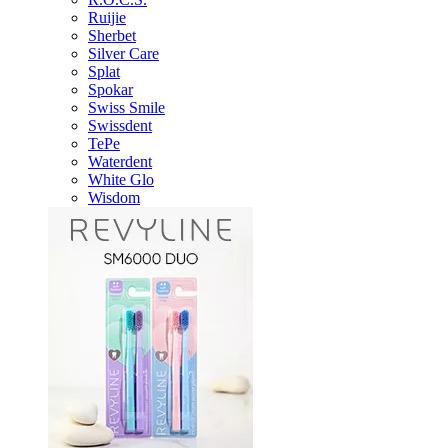
Ruijie
Sherbet
Silver Care
Splat
Spokar
Swiss Smile
Swissdent
TePe
Waterdent
White Glo
Wisdom