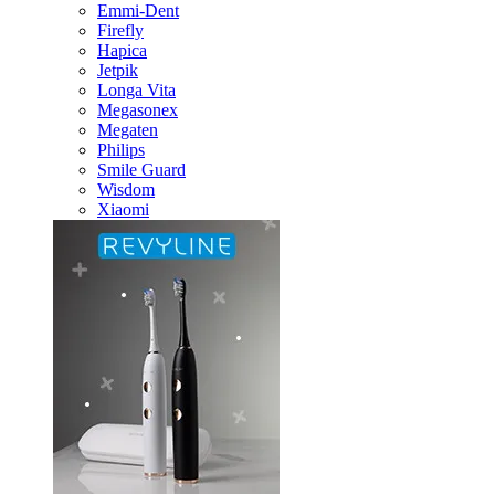
Emmi-Dent
Firefly
Hapica
Jetpik
Longa Vita
Megasonex
Megaten
Philips
Smile Guard
Wisdom
Xiaomi