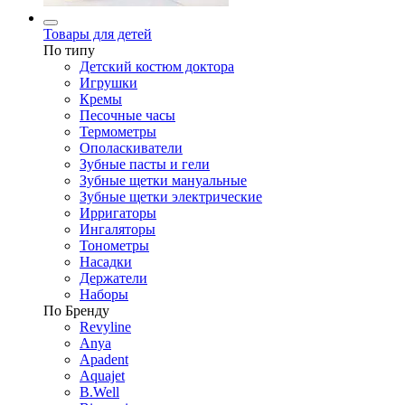
Товары для детей
По типу
Детский костюм доктора
Игрушки
Кремы
Песочные часы
Термометры
Ополаскиватели
Зубные пасты и гели
Зубные щетки мануальные
Зубные щетки электрические
Ирригаторы
Ингаляторы
Тонометры
Насадки
Держатели
Наборы
По Бренду
Revyline
Anya
Apadent
Aquajet
B.Well