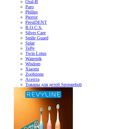
Oral-B
Paro
Philips
Pierrot
PresiDENT
R.O.C.S.
Silver Care
Smile Guard
Splat
TePe
Twin Lotus
Waterpik
Wisdom
Xiaomi
Zoobzone
Асепта
Товары для детей Spongebob