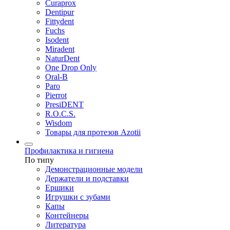
Curaprox
Dentipur
Fittydent
Fuchs
Isodent
Miradent
NaturDent
One Drop Only
Oral-B
Paro
Pierrot
PresiDENT
R.O.C.S.
Wisdom
Товары для протезов Azotii
Профилактика и гигиена
По типу
Демонстрационные модели
Держатели и подставки
Ершики
Игрушки с зубами
Капы
Контейнеры
Литература