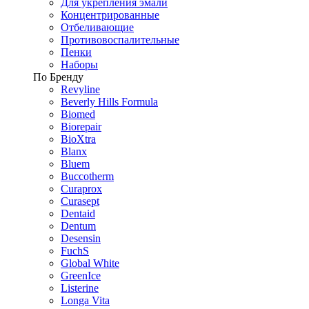
Для укрепления эмали
Концентрированные
Отбеливающие
Противовоспалительные
Пенки
Наборы
По Бренду
Revyline
Beverly Hills Formula
Biomed
Biorepair
BioXtra
Blanx
Bluem
Buccotherm
Curaprox
Curasept
Dentaid
Dentum
Desensin
FuchS
Global White
GreenIce
Listerine
Longa Vita