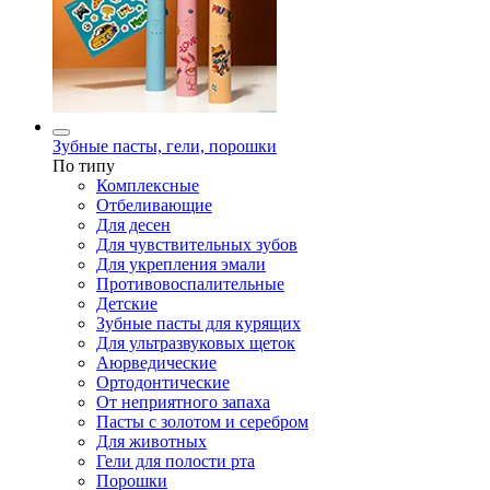
Зубные пасты, гели, порошки
По типу
Комплексные
Отбеливающие
Для десен
Для чувствительных зубов
Для укрепления эмали
Противовоспалительные
Детские
Зубные пасты для курящих
Для ультразвуковых щеток
Аюрведические
Ортодонтические
От неприятного запаха
Пасты с золотом и серебром
Для животных
Гели для полости рта
Порошки