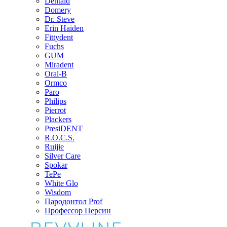
Dentaid
Domery
Dr. Steve
Erin Haiden
Fittydent
Fuchs
GUM
Miradent
Oral-B
Ormco
Paro
Philips
Pierrot
Plackers
PresiDENT
R.O.C.S.
Ruijie
Silver Care
Spokar
TePe
White Glo
Wisdom
Пародонтол Prof
Профессор Персин