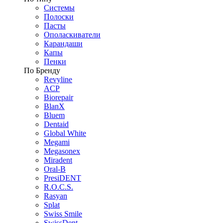
Системы
Полоски
Пасты
Ополаскиватели
Карандаши
Капы
Пенки
По Бренду
Revyline
ACP
Biorepair
BlanX
Bluem
Dentaid
Global White
Megami
Megasonex
Miradent
Oral-B
PresiDENT
R.O.C.S.
Rasyan
Splat
Swiss Smile
SwissDent