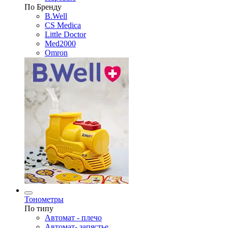
По Бренду
B.Well
CS Medica
Little Doctor
Med2000
Omron
Тонометры
По типу
Автомат - плечо
Автомат- запястье