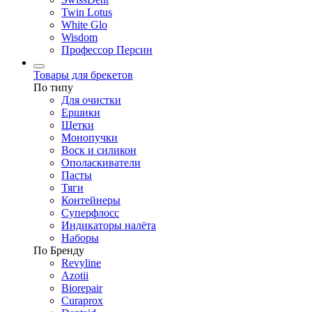
Twin Lotus
White Glo
Wisdom
Профессор Персин
Товары для брекетов
По типу
Для очистки
Ершики
Щетки
Монопучки
Воск и силикон
Ополаскиватели
Пасты
Тяги
Контейнеры
Суперфлосс
Индикаторы налёта
Наборы
По Бренду
Revyline
Azotii
Biorepair
Curaprox