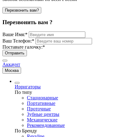
Перезвонить вам?
Перезвонить вам ?
Ваше Имя:
*
Ваш Телефон:
*
Поставьте галочку:
*
Отправить
Аккаунт
Москва
Ирригаторы
По типу
Стационарные
Портативные
Проточные
Зубные центры
Механические
Рекомендованные
По Бренду
Revyline