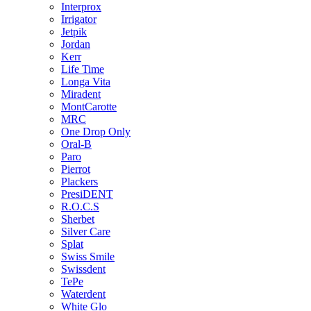
Interprox
Irrigator
Jetpik
Jordan
Kerr
Life Time
Longa Vita
Miradent
MontCarotte
MRC
One Drop Only
Oral-B
Paro
Pierrot
Plackers
PresiDENT
R.O.C.S
Sherbet
Silver Care
Splat
Swiss Smile
Swissdent
TePe
Waterdent
White Glo