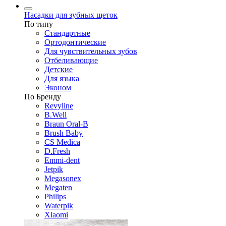
Насадки для зубных щеток
По типу
Стандартные
Ортодонтические
Для чувствительных зубов
Отбеливающие
Детские
Для языка
Эконом
По Бренду
Revyline
B.Well
Braun Oral-B
Brush Baby
CS Medica
D.Fresh
Emmi-dent
Jetpik
Megasonex
Megaten
Philips
Waterpik
Xiaomi