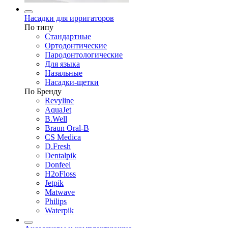
Насадки для ирригаторов
По типу
Стандартные
Ортодонтические
Пародонтологические
Для языка
Назальные
Насадки-щетки
По Бренду
Revyline
AquaJet
B.Well
Braun Oral-B
CS Medica
D.Fresh
Dentalpik
Donfeel
H2oFloss
Jetpik
Matwave
Philips
Waterpik