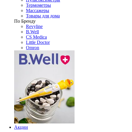
Термометры
Массажеры
Товары для дома
По Бренду
Revyline
B.Well
CS Medica
Little Doctor
Omron
Акции