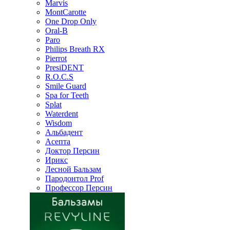
Marvis
MontCarotte
One Drop Only
Oral-B
Paro
Philips Breath RX
Pierrot
PresiDENT
R.O.C.S
Smile Guard
Spa for Teeth
Splat
Waterdent
Wisdom
Альбадент
Асепта
Доктор Персин
Ирикс
Лесной Бальзам
Пародонтол Prof
Профессор Персин