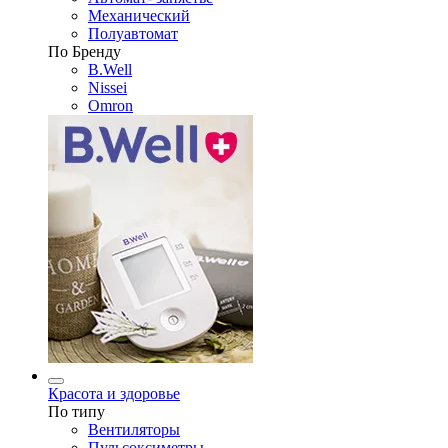
Механический
Полуавтомат
По Бренду
B.Well
Nissei
Omron
Красота и здоровье
По типу
Вентиляторы
Пульсоксиметры