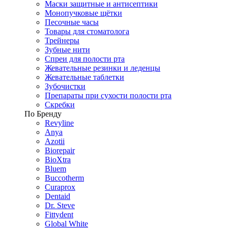
Маски защитные и антисептики
Монопучковые щётки
Песочные часы
Товары для стоматолога
Трейнеры
Зубные нити
Спреи для полости рта
Жевательные резинки и леденцы
Жевательные таблетки
Зубочистки
Препараты при сухости полости рта
Скребки
По Бренду
Revyline
Anya
Azotii
Biorepair
BioXtra
Bluem
Buccotherm
Curaprox
Dentaid
Dr. Steve
Fittydent
Global White