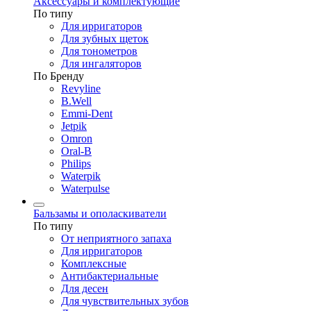
Аксессуары и комплектующие
По типу
Для ирригаторов
Для зубных щеток
Для тонометров
Для ингаляторов
По Бренду
Revyline
B.Well
Emmi-Dent
Jetpik
Omron
Oral-B
Philips
Waterpik
Waterpulse
Бальзамы и ополаскиватели
По типу
От неприятного запаха
Для ирригаторов
Комплексные
Антибактериальные
Для десен
Для чувствительных зубов