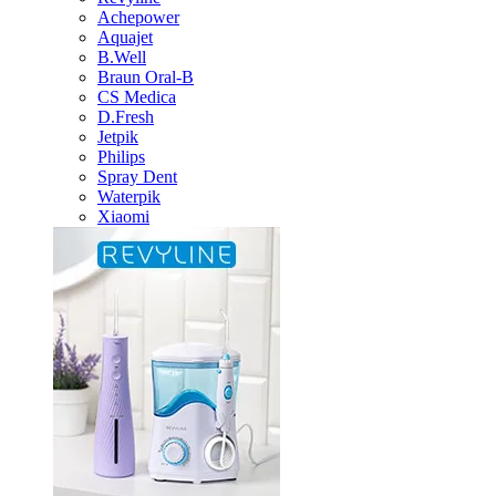
Achepower
Aquajet
B.Well
Braun Oral-B
CS Medica
D.Fresh
Jetpik
Philips
Spray Dent
Waterpik
Xiaomi