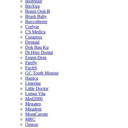
Biorepair
BioXtra
Braun Oral-B
Brush Baby
Buccotherm
Corlyse
CS Medica
Curaprox
Dentaid
Dok Bau Ku
Dr.Hinz Dental
Emmi-Dent
Firefly
FuchS
GC Tooth Mousse
Hapica
Listerine
Little Doctor
Longa Vita
Med2000
Megaten
Miradent
MontCarotte
MRC
Omron