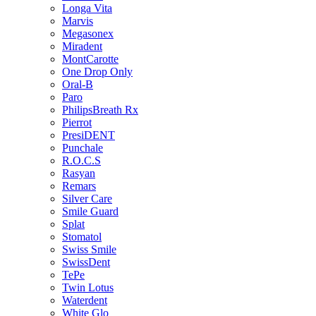
Longa Vita
Marvis
Megasonex
Miradent
MontCarotte
One Drop Only
Oral-B
Paro
PhilipsBreath Rx
Pierrot
PresiDENT
Punchale
R.O.C.S
Rasyan
Remars
Silver Care
Smile Guard
Splat
Stomatol
Swiss Smile
SwissDent
TePe
Twin Lotus
Waterdent
White Glo