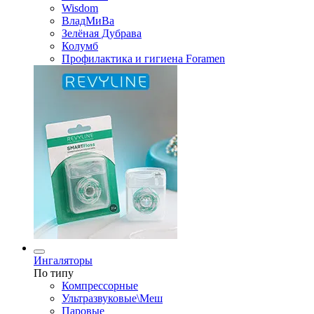
Wisdom
ВладМиВа
Зелёная Дубрава
Колумб
Профилактика и гигиена Foramen
Ингаляторы
По типу
Компрессорные
Ультразвуковые\Меш
Паровые