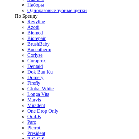
Наборы
Одноразовые зубные щетки
По Бренду
Revyline
Azotii
Biomed
Biorepair
BrushBaby
Buccotherm
Corlyse
Curaprox
Dentaid
Dok Bau Ku
Domery
Firefly
Global White
Longa Vita
Marvis
Miradent
One Drop Only
Oral-B
Paro
Pierrot
President
R.O.C.S.