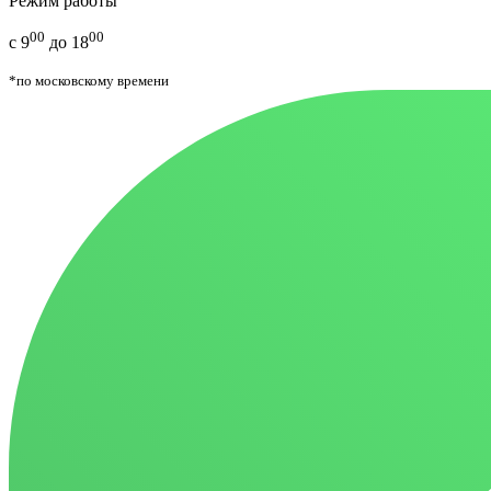
Режим работы
00
00
с 9
до 18
*по московскому времени