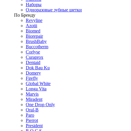
Наборы
Одноразовые зубные щетки
По Бренду
Revyline
Azotii
Biomed
Biorepair
BrushBaby
Buccotherm
Corlyse
Curaprox
Dentaid
Dok Bau Ku
Domery
Firefly
Global White
Longa Vita
Marvis
Miradent
One Drop Only
Oral-B
Paro
Pierrot
President
R.O.C.S.