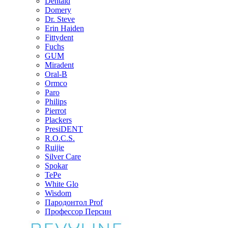
Dentaid
Domery
Dr. Steve
Erin Haiden
Fittydent
Fuchs
GUM
Miradent
Oral-B
Ormco
Paro
Philips
Pierrot
Plackers
PresiDENT
R.O.C.S.
Ruijie
Silver Care
Spokar
TePe
White Glo
Wisdom
Пародонтол Prof
Профессор Персин