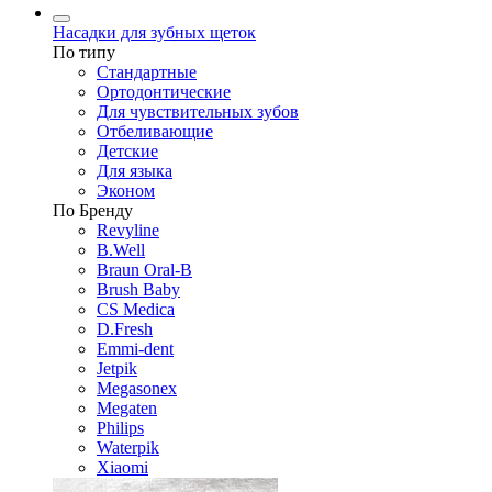
Насадки для зубных щеток
По типу
Стандартные
Ортодонтические
Для чувствительных зубов
Отбеливающие
Детские
Для языка
Эконом
По Бренду
Revyline
B.Well
Braun Oral-B
Brush Baby
CS Medica
D.Fresh
Emmi-dent
Jetpik
Megasonex
Megaten
Philips
Waterpik
Xiaomi