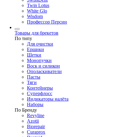
Twin Lotus
White Glo
Wisdom
Профессор Персин
Товары для брекетов
По типу
Для очистки
Ершики
Щетки
Монопучки
Воск и силикон
Ополаскиватели
Пасты
Тяги
Контейнеры
Суперфлосс
Индикаторы налёта
Наборы
По Бренду
Revyline
Azotii
Biorepair
Curaprox