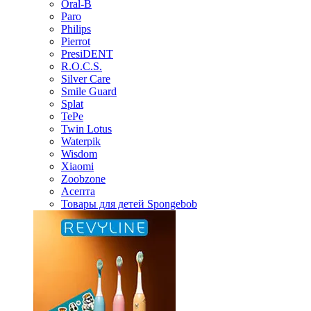
Oral-B
Paro
Philips
Pierrot
PresiDENT
R.O.C.S.
Silver Care
Smile Guard
Splat
TePe
Twin Lotus
Waterpik
Wisdom
Xiaomi
Zoobzone
Асепта
Товары для детей Spongebob