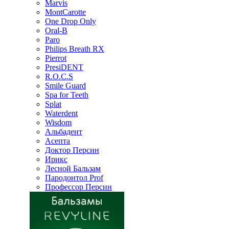
Marvis
MontCarotte
One Drop Only
Oral-B
Paro
Philips Breath RX
Pierrot
PresiDENT
R.O.C.S
Smile Guard
Spa for Teeth
Splat
Waterdent
Wisdom
Альбадент
Асепта
Доктор Персин
Ирикс
Лесной Бальзам
Пародонтол Prof
Профессор Персин