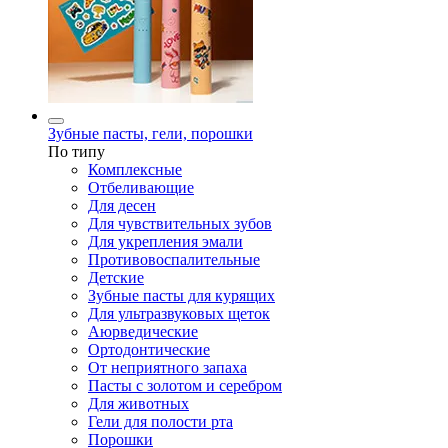
Зубные пасты, гели, порошки
По типу
Комплексные
Отбеливающие
Для десен
Для чувствительных зубов
Для укрепления эмали
Противовоспалительные
Детские
Зубные пасты для курящих
Для ультразвуковых щеток
Аюрведические
Ортодонтические
От неприятного запаха
Пасты с золотом и серебром
Для животных
Гели для полости рта
Порошки