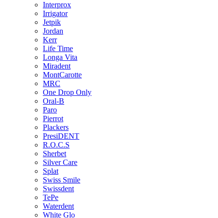
Interprox
Irrigator
Jetpik
Jordan
Kerr
Life Time
Longa Vita
Miradent
MontCarotte
MRC
One Drop Only
Oral-B
Paro
Pierrot
Plackers
PresiDENT
R.O.C.S
Sherbet
Silver Care
Splat
Swiss Smile
Swissdent
TePe
Waterdent
White Glo