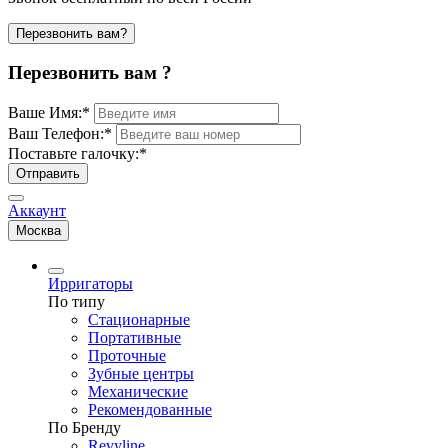
Перезвонить вам?
Перезвонить вам ?
Ваше Имя:
*
Ваш Телефон:
*
Поставьте галочку:
*
Отправить
Аккаунт
Москва
Ирригаторы
По типу
Стационарные
Портативные
Проточные
Зубные центры
Механические
Рекомендованные
По Бренду
Revyline