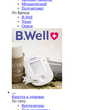
Механический
Полуавтомат
По Бренду
B.Well
Nissei
Omron
Красота и здоровье
По типу
Вентиляторы
Пульсоксиметры