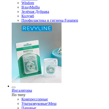
Wisdom
ВладМиВа
Зелёная Дубрава
Колумб
Профилактика и гигиена Foramen
Ингаляторы
По типу
Компрессорные
Ультразвуковые\Меш
Паровые