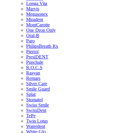
Longa Vita
Marvis
Megasonex
Miradent
MontCarotte
One Drop Only
Oral-B
Paro
PhilipsBreath Rx
Pierrot
PresiDENT
Punchale
R.O.C.S
Rasyan
Remars
Silver Care
Smile Guard
Splat
Stomatol
Swiss Smile
SwissDent
TePe
Twin Lotus
Waterdent
White Glo