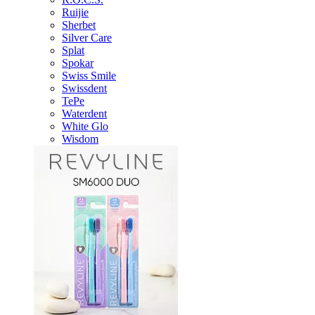
Ruijie
Sherbet
Silver Care
Splat
Spokar
Swiss Smile
Swissdent
TePe
Waterdent
White Glo
Wisdom