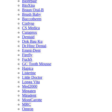
Biorepair
BioXtra
Braun Oral-B
Brush Baby
Buccotherm
Corlyse
CS Medica
Curaprox
Dentaid
Dok Bau Ku
Dr.Hinz Dental
Emmi-Dent
Firefly
FuchS
GC Tooth Mousse
Hapica
Listerine
Little Doctor
Longa Vita
Med2000
Megaten
Miradent
MontCarotte
MRC
Omron