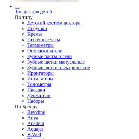
Товары для детей
По типу
Детский костюм доктора
Игрушки
Кремы
Песочные часы
Термометры
Ополаскиватели
Зубные пасты и гели
Зубные щетки мануальные
Зубные щетки электрические
Ирригаторы
Ингаляторы
Тонометры
Насадки
Держатели
Наборы
По Бренду
Revyline
Anya
Apadent
Aquajet
B.Well