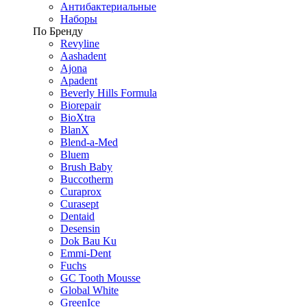
Антибактериальные
Наборы
По Бренду
Revyline
Aashadent
Ajona
Apadent
Beverly Hills Formula
Biorepair
BioXtra
BlanX
Blend-a-Med
Bluem
Brush Baby
Buccotherm
Curaprox
Curasept
Dentaid
Desensin
Dok Bau Ku
Emmi-Dent
Fuchs
GC Tooth Mousse
Global White
GreenIce