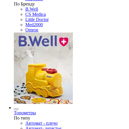
По Бренду
B.Well
CS Medica
Little Doctor
Med2000
Omron
Тонометры
По типу
Автомат - плечо
Автомат- запястье