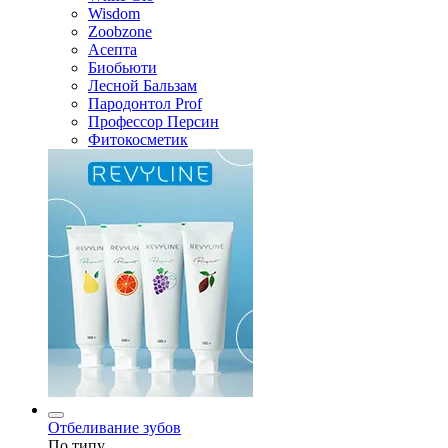
Wisdom
Zoobzone
Асепта
Биобьюти
Лесной Бальзам
Пародонтол Prof
Профессор Персин
Фитокосметик
Отбеливание зубов
По типу