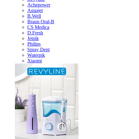
Achepower
Aquajet
B.Well
Braun Oral-B
CS Medica
D.Fresh
Jetpik
Philips
Spray Dent
Waterpik
Xiaomi