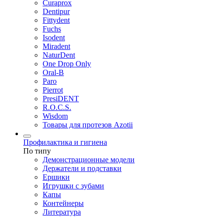
Curaprox
Dentipur
Fittydent
Fuchs
Isodent
Miradent
NaturDent
One Drop Only
Oral-B
Paro
Pierrot
PresiDENT
R.O.C.S.
Wisdom
Товары для протезов Azotii
Профилактика и гигиена
По типу
Демонстрационные модели
Держатели и подставки
Ершики
Игрушки с зубами
Капы
Контейнеры
Литература