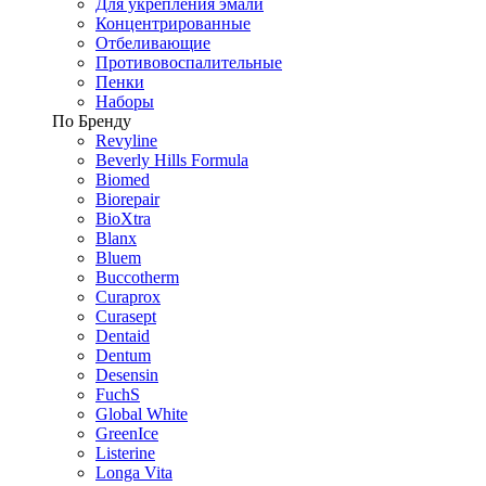
Для укрепления эмали
Концентрированные
Отбеливающие
Противовоспалительные
Пенки
Наборы
По Бренду
Revyline
Beverly Hills Formula
Biomed
Biorepair
BioXtra
Blanx
Bluem
Buccotherm
Curaprox
Curasept
Dentaid
Dentum
Desensin
FuchS
Global White
GreenIce
Listerine
Longa Vita