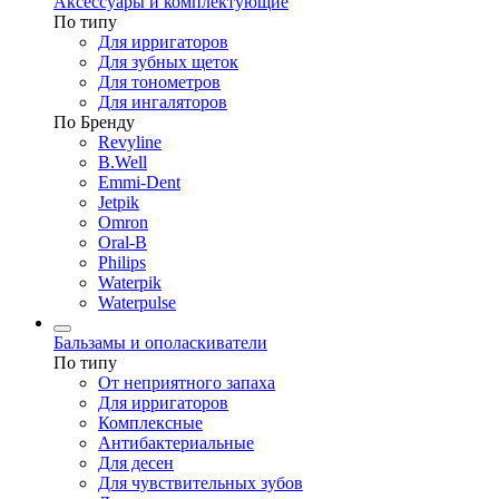
Аксессуары и комплектующие
По типу
Для ирригаторов
Для зубных щеток
Для тонометров
Для ингаляторов
По Бренду
Revyline
B.Well
Emmi-Dent
Jetpik
Omron
Oral-B
Philips
Waterpik
Waterpulse
Бальзамы и ополаскиватели
По типу
От неприятного запаха
Для ирригаторов
Комплексные
Антибактериальные
Для десен
Для чувствительных зубов