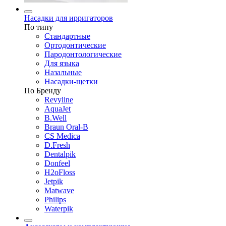
Насадки для ирригаторов
По типу
Стандартные
Ортодонтические
Пародонтологические
Для языка
Назальные
Насадки-щетки
По Бренду
Revyline
AquaJet
B.Well
Braun Oral-B
CS Medica
D.Fresh
Dentalpik
Donfeel
H2oFloss
Jetpik
Matwave
Philips
Waterpik