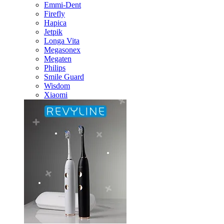
Emmi-Dent
Firefly
Hapica
Jetpik
Longa Vita
Megasonex
Megaten
Philips
Smile Guard
Wisdom
Xiaomi