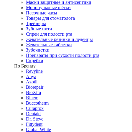
Маски защитные и антисептики
Монопучковые щётки
Песочные часы
Товары для стоматолога
Трейнеры
Зубные нити
Спреи для полости рта
Жевательные резинки и леденцы
Жевательные таблетки
Зубочистки
Препараты при сухости полости рта
Скребки
По Бренду
Revyline
Anya
Azotii
Biorepair
BioXtra
Bluem
Buccotherm
Curaprox
Dentaid
Dr. Steve
Fittydent
Global White