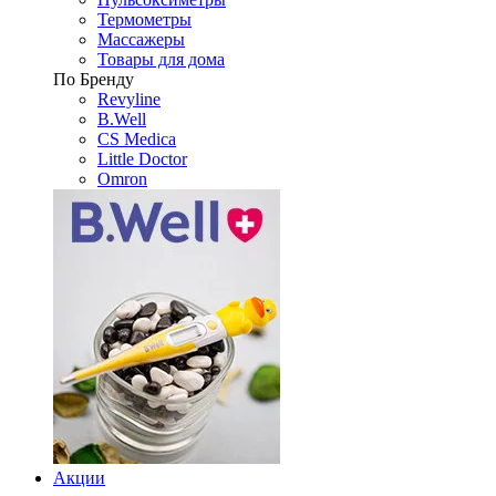
Термометры
Массажеры
Товары для дома
По Бренду
Revyline
B.Well
CS Medica
Little Doctor
Omron
Акции