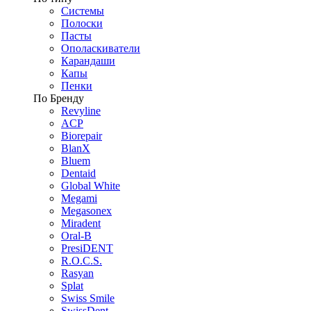
Системы
Полоски
Пасты
Ополаскиватели
Карандаши
Капы
Пенки
По Бренду
Revyline
ACP
Biorepair
BlanX
Bluem
Dentaid
Global White
Megami
Megasonex
Miradent
Oral-B
PresiDENT
R.O.C.S.
Rasyan
Splat
Swiss Smile
SwissDent