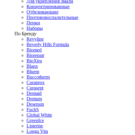
Для укрепления эмали
Концентрированные
Отбеливающие
Противовоспалительные
Пенки
Наборы
По Бренду
Revyline
Beverly Hills Formula
Biomed
Biorepair
BioXtra
Blanx
Bluem
Buccotherm
Curaprox
Curasept
Dentaid
Dentum
Desensin
FuchS
Global White
GreenIce
Listerine
Longa Vita