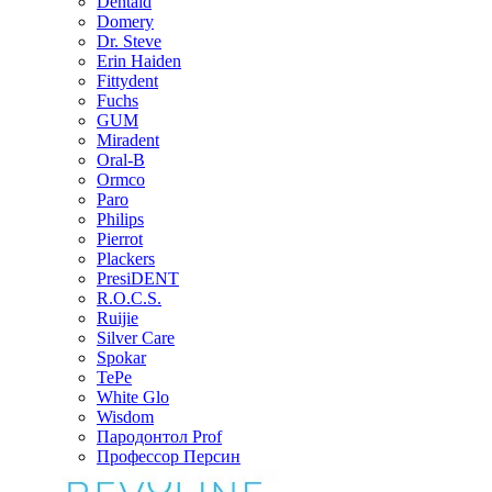
Dentaid
Domery
Dr. Steve
Erin Haiden
Fittydent
Fuchs
GUM
Miradent
Oral-B
Ormco
Paro
Philips
Pierrot
Plackers
PresiDENT
R.O.C.S.
Ruijie
Silver Care
Spokar
TePe
White Glo
Wisdom
Пародонтол Prof
Профессор Персин