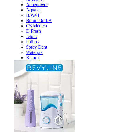
Achepower
Aquajet
B.Well
Braun Oral-B
CS Medica
D.Fresh
Jetpik
Philips
Spray Dent
Waterpik
Xiaomi