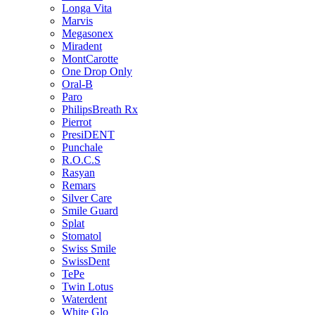
Longa Vita
Marvis
Megasonex
Miradent
MontCarotte
One Drop Only
Oral-B
Paro
PhilipsBreath Rx
Pierrot
PresiDENT
Punchale
R.O.C.S
Rasyan
Remars
Silver Care
Smile Guard
Splat
Stomatol
Swiss Smile
SwissDent
TePe
Twin Lotus
Waterdent
White Glo