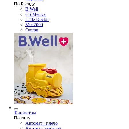
По Бренду
B.Well
CS Medica
Little Doctor
Med2000
Omron
Тонометры
По типу
Автомат - плечо
Автомат- запястье