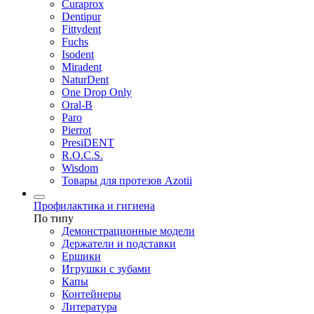
Curaprox
Dentipur
Fittydent
Fuchs
Isodent
Miradent
NaturDent
One Drop Only
Oral-B
Paro
Pierrot
PresiDENT
R.O.C.S.
Wisdom
Товары для протезов Azotii
Профилактика и гигиена
По типу
Демонстрационные модели
Держатели и подставки
Ершики
Игрушки с зубами
Капы
Контейнеры
Литература