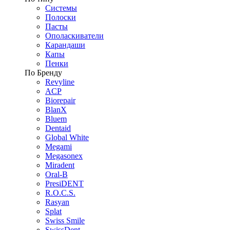
Системы
Полоски
Пасты
Ополаскиватели
Карандаши
Капы
Пенки
По Бренду
Revyline
ACP
Biorepair
BlanX
Bluem
Dentaid
Global White
Megami
Megasonex
Miradent
Oral-B
PresiDENT
R.O.C.S.
Rasyan
Splat
Swiss Smile
SwissDent