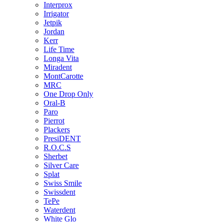
Interprox
Irrigator
Jetpik
Jordan
Kerr
Life Time
Longa Vita
Miradent
MontCarotte
MRC
One Drop Only
Oral-B
Paro
Pierrot
Plackers
PresiDENT
R.O.C.S
Sherbet
Silver Care
Splat
Swiss Smile
Swissdent
TePe
Waterdent
White Glo