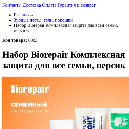
Контакты
Доставка
Оплата
Гарантия и возврат
Главная
→
Зубные пасты, гели, порошки
→
Набор Biorepair Комплексная защита для всей семьи,
персик
↓
Код товара:
6003
Набор Biorepair Комплексная
защита для все семьи, персик