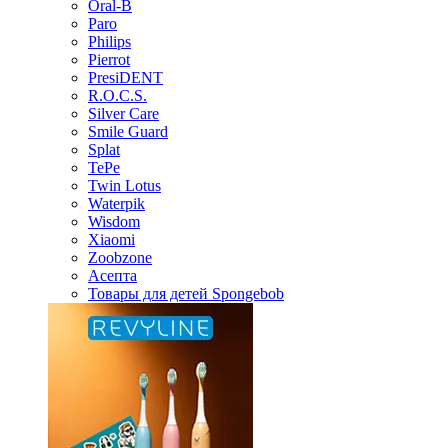
Oral-B
Paro
Philips
Pierrot
PresiDENT
R.O.C.S.
Silver Care
Smile Guard
Splat
TePe
Twin Lotus
Waterpik
Wisdom
Xiaomi
Zoobzone
Асепта
Товары для детей Spongebob