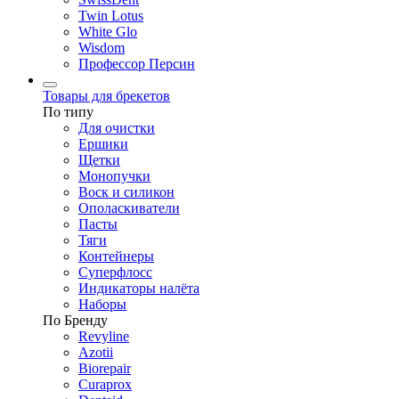
Twin Lotus
White Glo
Wisdom
Профессор Персин
Товары для брекетов
По типу
Для очистки
Ершики
Щетки
Монопучки
Воск и силикон
Ополаскиватели
Пасты
Тяги
Контейнеры
Суперфлосс
Индикаторы налёта
Наборы
По Бренду
Revyline
Azotii
Biorepair
Curaprox