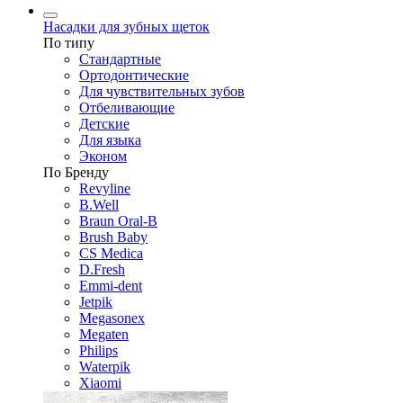
Насадки для зубных щеток
По типу
Стандартные
Ортодонтические
Для чувствительных зубов
Отбеливающие
Детские
Для языка
Эконом
По Бренду
Revyline
B.Well
Braun Oral-B
Brush Baby
CS Medica
D.Fresh
Emmi-dent
Jetpik
Megasonex
Megaten
Philips
Waterpik
Xiaomi