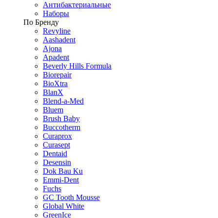
Антибактериальные
Наборы
По Бренду
Revyline
Aashadent
Ajona
Apadent
Beverly Hills Formula
Biorepair
BioXtra
BlanX
Blend-a-Med
Bluem
Brush Baby
Buccotherm
Curaprox
Curasept
Dentaid
Desensin
Dok Bau Ku
Emmi-Dent
Fuchs
GC Tooth Mousse
Global White
GreenIce