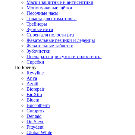
Маски защитные и антисептики
Монопучковые щётки
Песочные часы
Товары для стоматолога
Трейнеры
Зубные нити
Спреи для полости рта
Жевательные резинки и леденцы
Жевательные таблетки
Зубочистки
Препараты при сухости полости рта
Скребки
По Бренду
Revyline
Anya
Azotii
Biorepair
BioXtra
Bluem
Buccotherm
Curaprox
Dentaid
Dr. Steve
Fittydent
Global White