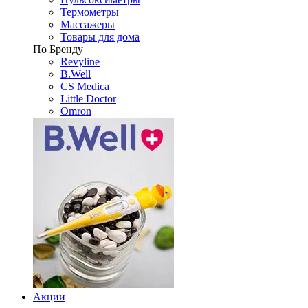
Термометры
Массажеры
Товары для дома
По Бренду
Revyline
B.Well
CS Medica
Little Doctor
Omron
Акции