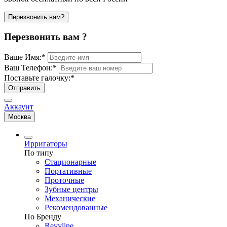
Перезвонить вам?
Перезвонить вам ?
Ваше Имя:
*
Ваш Телефон:
*
Поставьте галочку:
*
Отправить
Аккаунт
Москва
Ирригаторы
По типу
Стационарные
Портативные
Проточные
Зубные центры
Механические
Рекомендованные
По Бренду
Revyline