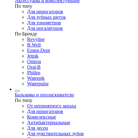
Аксессуары и комплектующие
По типу
Для ирригаторов
Для зубных щеток
Для тонометров
Для ингаляторов
По Бренду
Revyline
B.Well
Emmi-Dent
Jetpik
Omron
Oral-B
Philips
Waterpik
Waterpulse
Бальзамы и ополаскиватели
По типу
От неприятного запаха
Для ирригаторов
Комплексные
Антибактериальные
Для десен
Для чувствительных зубов