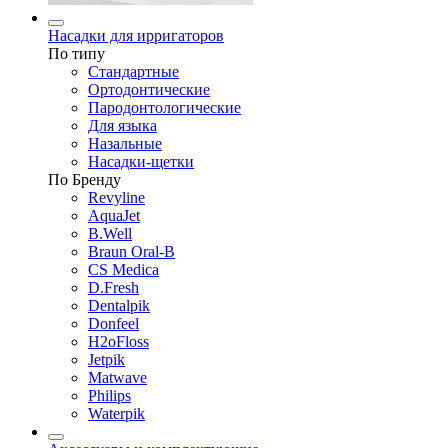
Насадки для ирригаторов
По типу
Стандартные
Ортодонтические
Пародонтологические
Для языка
Назальные
Насадки-щетки
По Бренду
Revyline
AquaJet
B.Well
Braun Oral-B
CS Medica
D.Fresh
Dentalpik
Donfeel
H2oFloss
Jetpik
Matwave
Philips
Waterpik