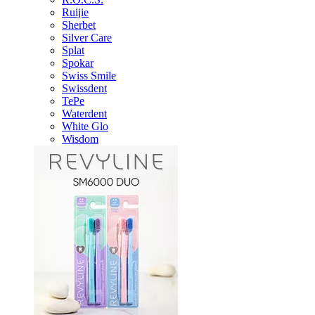
Ruijie
Sherbet
Silver Care
Splat
Spokar
Swiss Smile
Swissdent
TePe
Waterdent
White Glo
Wisdom