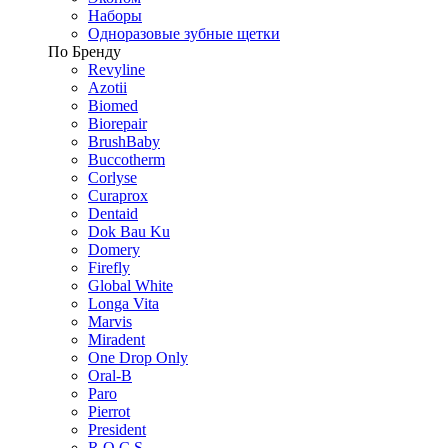
Наборы
Одноразовые зубные щетки
По Бренду
Revyline
Azotii
Biomed
Biorepair
BrushBaby
Buccotherm
Corlyse
Curaprox
Dentaid
Dok Bau Ku
Domery
Firefly
Global White
Longa Vita
Marvis
Miradent
One Drop Only
Oral-B
Paro
Pierrot
President
R.O.C.S.