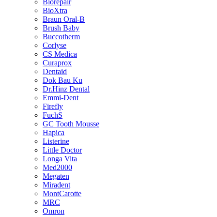
Biorepair
BioXtra
Braun Oral-B
Brush Baby
Buccotherm
Corlyse
CS Medica
Curaprox
Dentaid
Dok Bau Ku
Dr.Hinz Dental
Emmi-Dent
Firefly
FuchS
GC Tooth Mousse
Hapica
Listerine
Little Doctor
Longa Vita
Med2000
Megaten
Miradent
MontCarotte
MRC
Omron