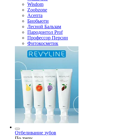
Wisdom
Zoobzone
Асепта
Биобьюти
Лесной Бальзам
Пародонтол Prof
Профессор Персин
Фитокосметик
Отбеливание зубов
По типу