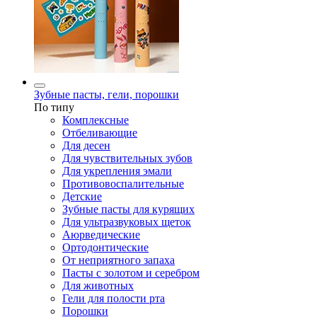
Зубные пасты, гели, порошки
По типу
Комплексные
Отбеливающие
Для десен
Для чувствительных зубов
Для укрепления эмали
Противовоспалительные
Детские
Зубные пасты для курящих
Для ультразвуковых щеток
Аюрведические
Ортодонтические
От неприятного запаха
Пасты с золотом и серебром
Для животных
Гели для полости рта
Порошки