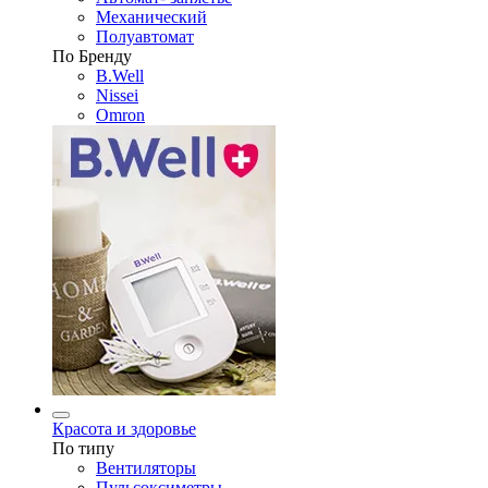
Механический
Полуавтомат
По Бренду
B.Well
Nissei
Omron
Красота и здоровье
По типу
Вентиляторы
Пульсоксиметры