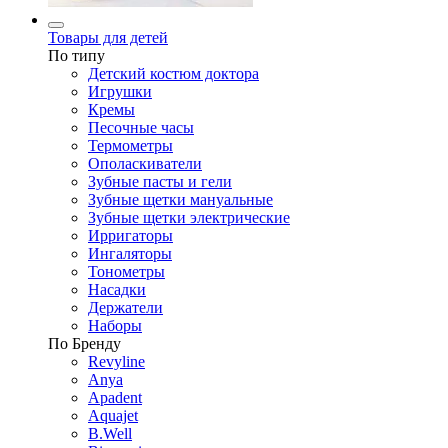
Товары для детей
По типу
Детский костюм доктора
Игрушки
Кремы
Песочные часы
Термометры
Ополаскиватели
Зубные пасты и гели
Зубные щетки мануальные
Зубные щетки электрические
Ирригаторы
Ингаляторы
Тонометры
Насадки
Держатели
Наборы
По Бренду
Revyline
Anya
Apadent
Aquajet
B.Well