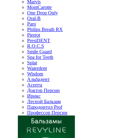
Marvis
MontCarotte
One Drop Only
Oral-B
Paro
Philips Breath RX
Pierrot
PresiDENT
R.O.C.S
Smile Guard
Spa for Teeth
Splat
Waterdent
Wisdom
Альбадент
Асепта
Доктор Персин
Ирикс
Лесной Бальзам
Пародонтол Prof
Профессор Персин