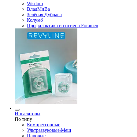
Wisdom
ВладМиВа
Зелёная Дубрава
Колумб
Профилактика и гигиена Foramen
Ингаляторы
По типу
Компрессорные
Ультразвуковые\Меш
Паровые