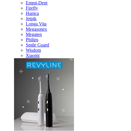
Emmi-Dent
Firefly
Hapica
Jetpik
Longa Vita
Megasonex
Megaten
Philips
Smile Guard
Wisdom
Xiaomi