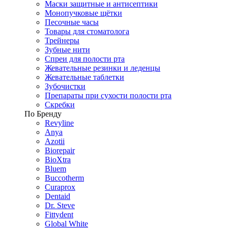
Маски защитные и антисептики
Монопучковые щётки
Песочные часы
Товары для стоматолога
Трейнеры
Зубные нити
Спреи для полости рта
Жевательные резинки и леденцы
Жевательные таблетки
Зубочистки
Препараты при сухости полости рта
Скребки
По Бренду
Revyline
Anya
Azotii
Biorepair
BioXtra
Bluem
Buccotherm
Curaprox
Dentaid
Dr. Steve
Fittydent
Global White