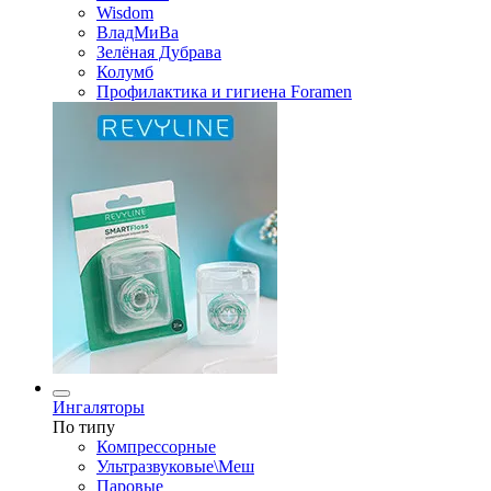
Wisdom
ВладМиВа
Зелёная Дубрава
Колумб
Профилактика и гигиена Foramen
Ингаляторы
По типу
Компрессорные
Ультразвуковые\Меш
Паровые