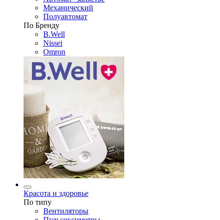
Механический
Полуавтомат
По Бренду
B.Well
Nissei
Omron
Красота и здоровье
По типу
Вентиляторы
Пульсоксиметры