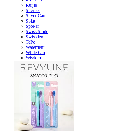
Ruijie
Sherbet
Silver Care
Splat
Spokar
Swiss Smile
Swissdent
TePe
Waterdent
White Glo
Wisdom