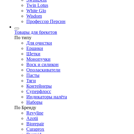
Twin Lotus
White Glo
Wisdom
Профессор Персин
Товары для брекетов
По типу
Для очистки
Ершики
Щетки
Монопучки
Воск и силикон
Ополаскиватели
Пасты
Тяги
Контейнеры
Суперфлосс
Индикаторы налёта
Наборы
По Бренду
Revyline
Azotii
Biorepair
Curaprox