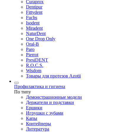
Curaprox
Dentipur
Fittydent
Fuchs
Isodent
Miradent
NaturDent
One Drop Only
Oral-B
Paro
Pierrot
PresiDENT
R.O.C.S.
Wisdom
Товары для протезов Azotii
Профилактика и гигиена
По типу
Демонстрационные модели
Держатели и подставки
Ершики
Игрушки с зубами
Капы
Контейнеры
Литература