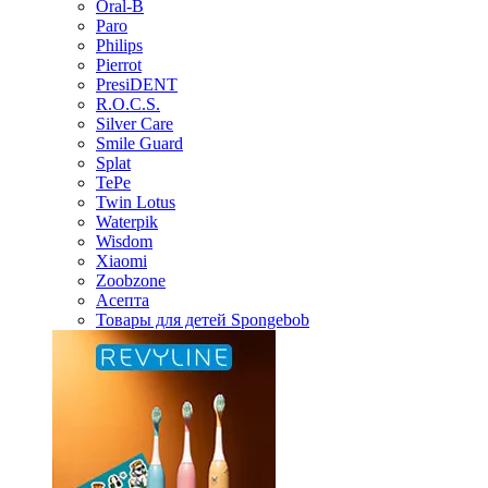
Oral-B
Paro
Philips
Pierrot
PresiDENT
R.O.C.S.
Silver Care
Smile Guard
Splat
TePe
Twin Lotus
Waterpik
Wisdom
Xiaomi
Zoobzone
Асепта
Товары для детей Spongebob