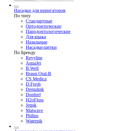
Насадки для ирригаторов
По типу
Стандартные
Ортодонтические
Пародонтологические
Для языка
Назальные
Насадки-щетки
По Бренду
Revyline
AquaJet
B.Well
Braun Oral-B
CS Medica
D.Fresh
Dentalpik
Donfeel
H2oFloss
Jetpik
Matwave
Philips
Waterpik