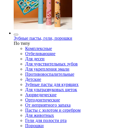
Зубные пасты, гели, порошки
По типу
Комплексные
Отбеливающие
Для десен
Для чувствительных зубов
Для укрепления эмали
Противовоспалительные
Детские
Зубные пасты для курящих
Для ультразвуковых щеток
Аюрведические
Ортодонтические
От неприятного запаха
Пасты с золотом и серебром
Для животных
Гели для полости рта
Порошки