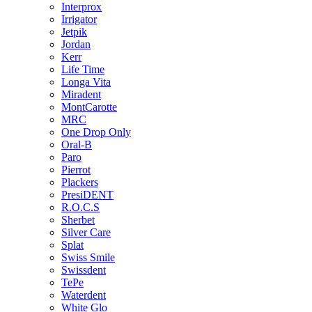
Interprox
Irrigator
Jetpik
Jordan
Kerr
Life Time
Longa Vita
Miradent
MontCarotte
MRC
One Drop Only
Oral-B
Paro
Pierrot
Plackers
PresiDENT
R.O.C.S
Sherbet
Silver Care
Splat
Swiss Smile
Swissdent
TePe
Waterdent
White Glo