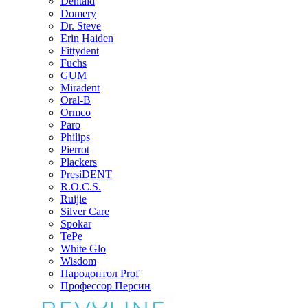
Dentaid
Domery
Dr. Steve
Erin Haiden
Fittydent
Fuchs
GUM
Miradent
Oral-B
Ormco
Paro
Philips
Pierrot
Plackers
PresiDENT
R.O.C.S.
Ruijie
Silver Care
Spokar
TePe
White Glo
Wisdom
Пародонтол Prof
Профессор Персин