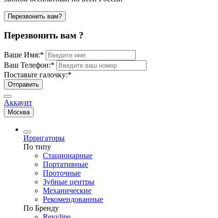
Перезвонить вам?
Перезвонить вам ?
Ваше Имя:
*
Ваш Телефон:
*
Поставьте галочку:
*
Отправить
Аккаунт
Москва
Ирригаторы
По типу
Стационарные
Портативные
Проточные
Зубные центры
Механические
Рекомендованные
По Бренду
Revyline