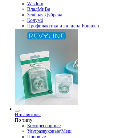
Wisdom
ВладМиВа
Зелёная Дубрава
Колумб
Профилактика и гигиена Foramen
Ингаляторы
По типу
Компрессорные
Ультразвуковые\Меш
Паровые