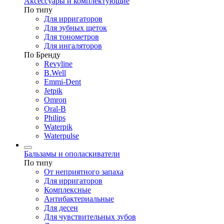
Аксессуары и комплектующие
По типу
Для ирригаторов
Для зубных щеток
Для тонометров
Для ингаляторов
По Бренду
Revyline
B.Well
Emmi-Dent
Jetpik
Omron
Oral-B
Philips
Waterpik
Waterpulse
Бальзамы и ополаскиватели
По типу
От неприятного запаха
Для ирригаторов
Комплексные
Антибактериальные
Для десен
Для чувствительных зубов