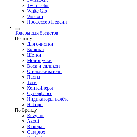
Twin Lotus
White Glo
Wisdom
Профессор Персин
Товары для брекетов
По типу
Для очистки
Ершики
Щетки
Монопучки
Воск и силикон
Ополаскиватели
Пасты
Тяги
Контейнеры
Суперфлосс
Индикаторы налёта
Наборы
По Бренду
Revyline
Azotii
Biorepair
Curaprox