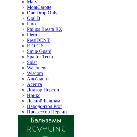
Marvis
MontCarotte
One Drop Only
Oral-B
Paro
Philips Breath RX
Pierrot
PresiDENT
R.O.C.S
Smile Guard
Spa for Teeth
Splat
Waterdent
Wisdom
Альбадент
Асепта
Доктор Персин
Ирикс
Лесной Бальзам
Пародонтол Prof
Профессор Персин