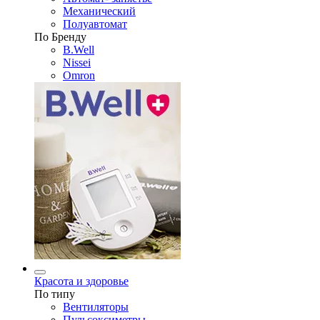
Механический
Полуавтомат
По Бренду
B.Well
Nissei
Omron
Красота и здоровье
По типу
Вентиляторы
Пульсоксиметры