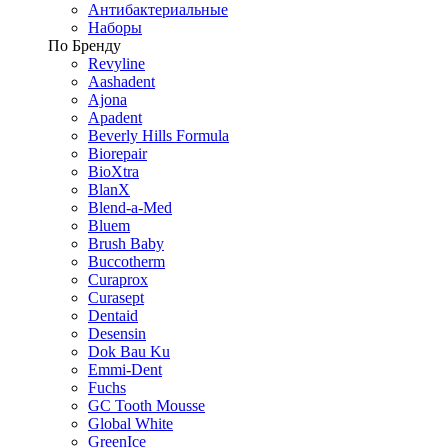
Антибактериальные
Наборы
По Бренду
Revyline
Aashadent
Ajona
Apadent
Beverly Hills Formula
Biorepair
BioXtra
BlanX
Blend-a-Med
Bluem
Brush Baby
Buccotherm
Curaprox
Curasept
Dentaid
Desensin
Dok Bau Ku
Emmi-Dent
Fuchs
GC Tooth Mousse
Global White
GreenIce