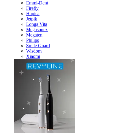
Emmi-Dent
Firefly
Hapica
Jetpik
Longa Vita
Megasonex
Megaten
Philips
Smile Guard
Wisdom
Xiaomi