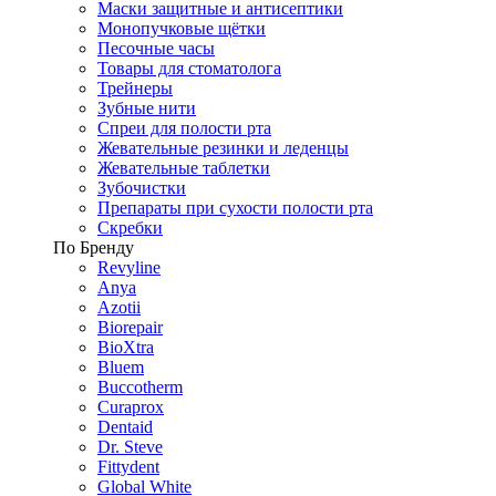
Маски защитные и антисептики
Монопучковые щётки
Песочные часы
Товары для стоматолога
Трейнеры
Зубные нити
Спреи для полости рта
Жевательные резинки и леденцы
Жевательные таблетки
Зубочистки
Препараты при сухости полости рта
Скребки
По Бренду
Revyline
Anya
Azotii
Biorepair
BioXtra
Bluem
Buccotherm
Curaprox
Dentaid
Dr. Steve
Fittydent
Global White