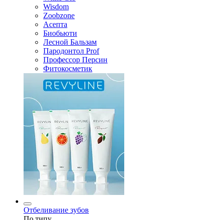
Wisdom
Zoobzone
Асепта
Биобьюти
Лесной Бальзам
Пародонтол Prof
Профессор Персин
Фитокосметик
Отбеливание зубов
По типу