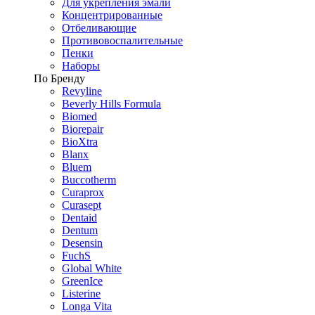
Для укрепления эмали
Концентрированные
Отбеливающие
Противовоспалительные
Пенки
Наборы
По Бренду
Revyline
Beverly Hills Formula
Biomed
Biorepair
BioXtra
Blanx
Bluem
Buccotherm
Curaprox
Curasept
Dentaid
Dentum
Desensin
FuchS
Global White
GreenIce
Listerine
Longa Vita