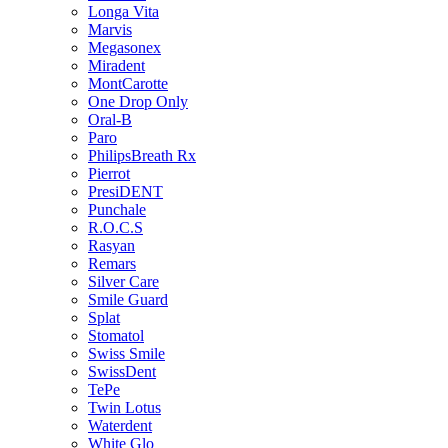
Longa Vita
Marvis
Megasonex
Miradent
MontCarotte
One Drop Only
Oral-B
Paro
PhilipsBreath Rx
Pierrot
PresiDENT
Punchale
R.O.C.S
Rasyan
Remars
Silver Care
Smile Guard
Splat
Stomatol
Swiss Smile
SwissDent
TePe
Twin Lotus
Waterdent
White Glo