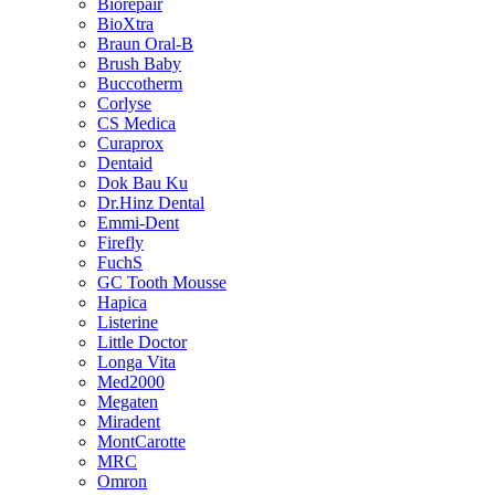
Biorepair
BioXtra
Braun Oral-B
Brush Baby
Buccotherm
Corlyse
CS Medica
Curaprox
Dentaid
Dok Bau Ku
Dr.Hinz Dental
Emmi-Dent
Firefly
FuchS
GC Tooth Mousse
Hapica
Listerine
Little Doctor
Longa Vita
Med2000
Megaten
Miradent
MontCarotte
MRC
Omron