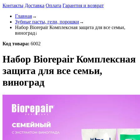
Контакты
Доставка
Оплата
Гарантия и возврат
Главная
→
Зубные пасты, гели, порошки
→
Набор Biorepair Комплексная защита для все семьи,
виноград
↓
Код товара:
6002
Набор Biorepair Комплексная
защита для все семьи,
виноград