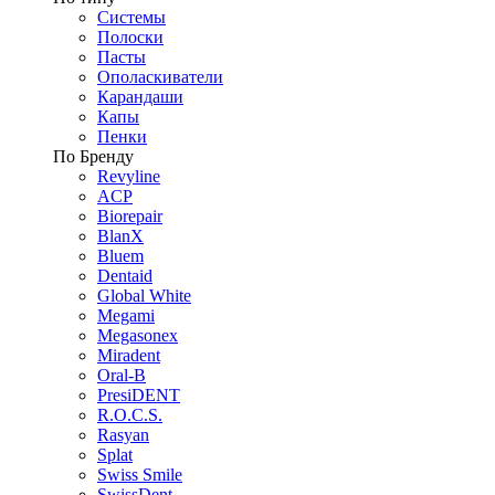
Системы
Полоски
Пасты
Ополаскиватели
Карандаши
Капы
Пенки
По Бренду
Revyline
ACP
Biorepair
BlanX
Bluem
Dentaid
Global White
Megami
Megasonex
Miradent
Oral-B
PresiDENT
R.O.C.S.
Rasyan
Splat
Swiss Smile
SwissDent