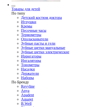
Товары для детей
По типу
Детский костюм доктора
Игрушки
Кремы
Песочные часы
Термометры
Ополаскиватели
Зубные пасты и гели
Зубные щетки мануальные
Зубные щетки электрические
Ирригаторы
Ингаляторы
Тонометры
Насадки
Держатели
Наборы
По Бренду
Revyline
Anya
Apadent
Aquajet
B.Well