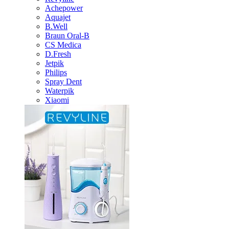
Achepower
Aquajet
B.Well
Braun Oral-B
CS Medica
D.Fresh
Jetpik
Philips
Spray Dent
Waterpik
Xiaomi