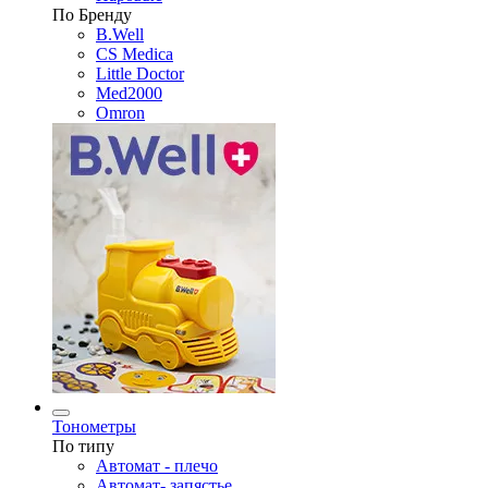
По Бренду
B.Well
CS Medica
Little Doctor
Med2000
Omron
Тонометры
По типу
Автомат - плечо
Автомат- запястье