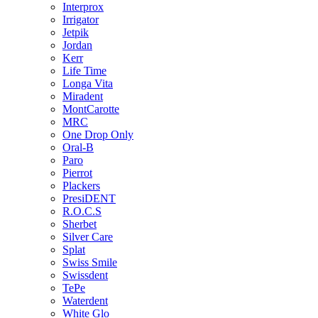
Interprox
Irrigator
Jetpik
Jordan
Kerr
Life Time
Longa Vita
Miradent
MontCarotte
MRC
One Drop Only
Oral-B
Paro
Pierrot
Plackers
PresiDENT
R.O.C.S
Sherbet
Silver Care
Splat
Swiss Smile
Swissdent
TePe
Waterdent
White Glo