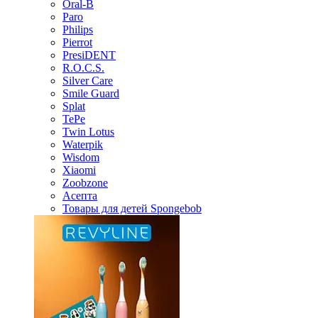
Oral-B
Paro
Philips
Pierrot
PresiDENT
R.O.C.S.
Silver Care
Smile Guard
Splat
TePe
Twin Lotus
Waterpik
Wisdom
Xiaomi
Zoobzone
Асепта
Товары для детей Spongebob