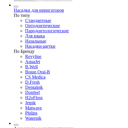
Насадки для ирригаторов
По типу
Стандартные
Ортодонтические
Пародонтологические
Для языка
Назальные
Насадки-щетки
По Бренду
Revyline
AquaJet
B.Well
Braun Oral-B
CS Medica
D.Fresh
Dentalpik
Donfeel
H2oFloss
Jetpik
Matwave
Philips
Waterpik