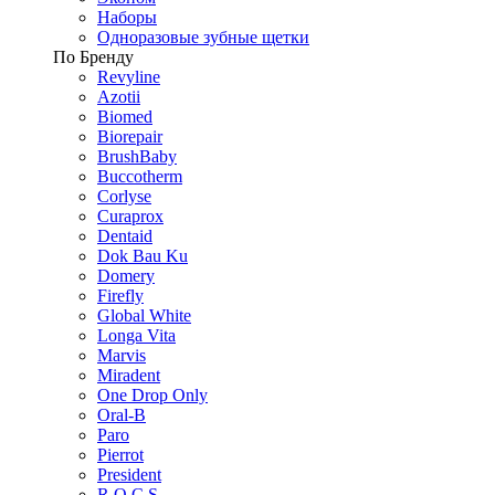
Наборы
Одноразовые зубные щетки
По Бренду
Revyline
Azotii
Biomed
Biorepair
BrushBaby
Buccotherm
Corlyse
Curaprox
Dentaid
Dok Bau Ku
Domery
Firefly
Global White
Longa Vita
Marvis
Miradent
One Drop Only
Oral-B
Paro
Pierrot
President
R.O.C.S.