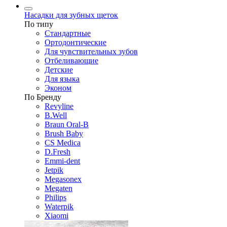
Насадки для зубных щеток
По типу
Стандартные
Ортодонтические
Для чувствительных зубов
Отбеливающие
Детские
Для языка
Эконом
По Бренду
Revyline
B.Well
Braun Oral-B
Brush Baby
CS Medica
D.Fresh
Emmi-dent
Jetpik
Megasonex
Megaten
Philips
Waterpik
Xiaomi