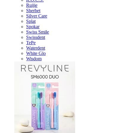
Ruijie
Sherbet
Silver Care
Splat
Spokar
Swiss Smile
Swissdent
TePe
Waterdent
White Glo
Wisdom