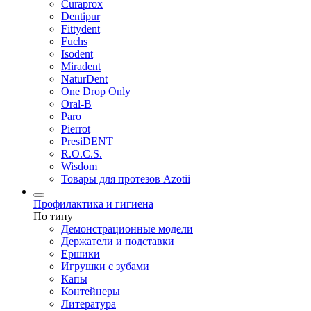
Curaprox
Dentipur
Fittydent
Fuchs
Isodent
Miradent
NaturDent
One Drop Only
Oral-B
Paro
Pierrot
PresiDENT
R.O.C.S.
Wisdom
Товары для протезов Azotii
Профилактика и гигиена
По типу
Демонстрационные модели
Держатели и подставки
Ершики
Игрушки с зубами
Капы
Контейнеры
Литература