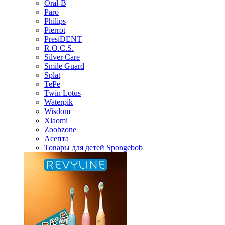
Oral-B
Paro
Philips
Pierrot
PresiDENT
R.O.C.S.
Silver Care
Smile Guard
Splat
TePe
Twin Lotus
Waterpik
Wisdom
Xiaomi
Zoobzone
Асепта
Товары для детей Spongebob