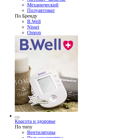
Механический
Полуавтомат
По Бренду
B.Well
Nissei
Omron
Красота и здоровье
По типу
Вентиляторы
Пульсоксиметры