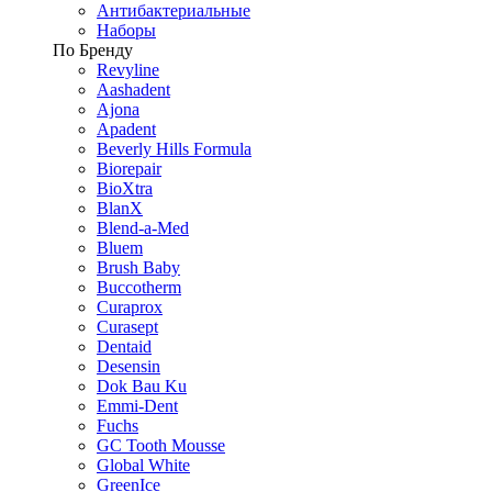
Антибактериальные
Наборы
По Бренду
Revyline
Aashadent
Ajona
Apadent
Beverly Hills Formula
Biorepair
BioXtra
BlanX
Blend-a-Med
Bluem
Brush Baby
Buccotherm
Curaprox
Curasept
Dentaid
Desensin
Dok Bau Ku
Emmi-Dent
Fuchs
GC Tooth Mousse
Global White
GreenIce