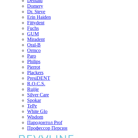
Dentaid
Domery
Dr. Steve
Erin Haiden
Fittydent
Fuchs
GUM
Miradent
Oral-B
Ormco
Paro
Philips
Pierrot
Plackers
PresiDENT
R.O.C.S.
Ruijie
Silver Care
Spokar
TePe
White Glo
Wisdom
Пародонтол Prof
Профессор Персин