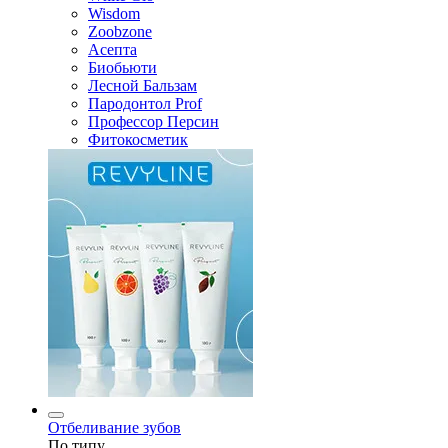
Wisdom
Zoobzone
Асепта
Биобьюти
Лесной Бальзам
Пародонтол Prof
Профессор Персин
Фитокосметик
Отбеливание зубов
По типу