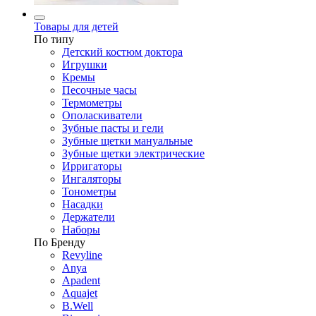
Товары для детей
По типу
Детский костюм доктора
Игрушки
Кремы
Песочные часы
Термометры
Ополаскиватели
Зубные пасты и гели
Зубные щетки мануальные
Зубные щетки электрические
Ирригаторы
Ингаляторы
Тонометры
Насадки
Держатели
Наборы
По Бренду
Revyline
Anya
Apadent
Aquajet
B.Well