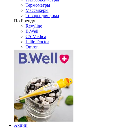
Термометры
Массажеры
Товары для дома
По Бренду
Revyline
B.Well
CS Medica
Little Doctor
Omron
Акции