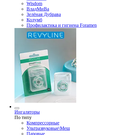
Wisdom
ВладМиВа
Зелёная Дубрава
Колумб
Профилактика и гигиена Foramen
Ингаляторы
По типу
Компрессорные
Ультразвуковые\Меш
Паровые