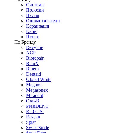
Системы
Полоски
Пасты
Ополаскиватели
Карандаши
Капы
Пенки
По Бренду
Revyline
ACP
Biorepair
BlanX
Bluem
Dentaid
Global White
Megami
Megasonex
Miradent
Oral-B
PresiDENT
R.O.C.S.
Rasyan
Splat
Swiss Smile
SwissDent