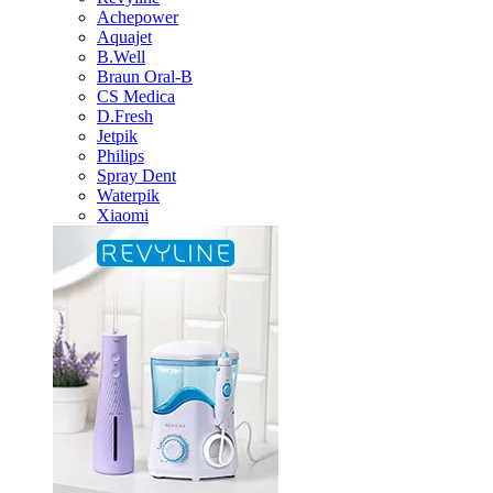
Achepower
Aquajet
B.Well
Braun Oral-B
CS Medica
D.Fresh
Jetpik
Philips
Spray Dent
Waterpik
Xiaomi