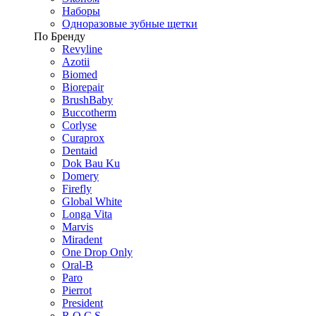
Наборы
Одноразовые зубные щетки
По Бренду
Revyline
Azotii
Biomed
Biorepair
BrushBaby
Buccotherm
Corlyse
Curaprox
Dentaid
Dok Bau Ku
Domery
Firefly
Global White
Longa Vita
Marvis
Miradent
One Drop Only
Oral-B
Paro
Pierrot
President
R.O.C.S.