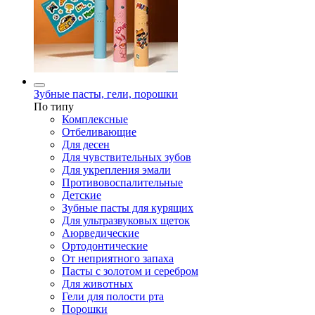
Зубные пасты, гели, порошки
По типу
Комплексные
Отбеливающие
Для десен
Для чувствительных зубов
Для укрепления эмали
Противовоспалительные
Детские
Зубные пасты для курящих
Для ультразвуковых щеток
Аюрведические
Ортодонтические
От неприятного запаха
Пасты с золотом и серебром
Для животных
Гели для полости рта
Порошки