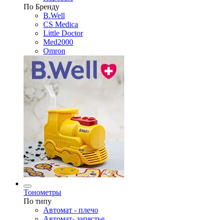
По Бренду
B.Well
CS Medica
Little Doctor
Med2000
Omron
Тонометры
По типу
Автомат - плечо
Автомат- запястье