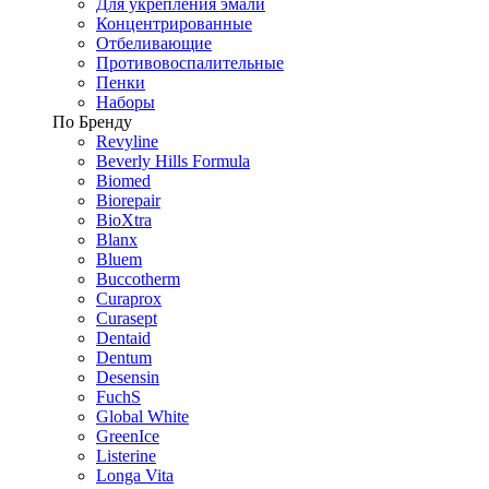
Для укрепления эмали
Концентрированные
Отбеливающие
Противовоспалительные
Пенки
Наборы
По Бренду
Revyline
Beverly Hills Formula
Biomed
Biorepair
BioXtra
Blanx
Bluem
Buccotherm
Curaprox
Curasept
Dentaid
Dentum
Desensin
FuchS
Global White
GreenIce
Listerine
Longa Vita