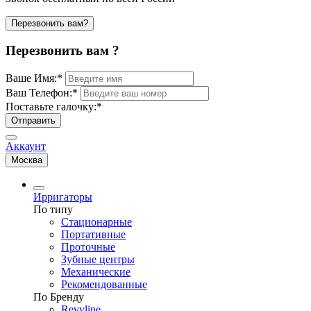
Перезвонить вам?
Перезвонить вам ?
Ваше Имя:
*
Ваш Телефон:
*
Поставьте галочку:
*
Отправить
Аккаунт
Москва
Ирригаторы
По типу
Стационарные
Портативные
Проточные
Зубные центры
Механические
Рекомендованные
По Бренду
Revyline