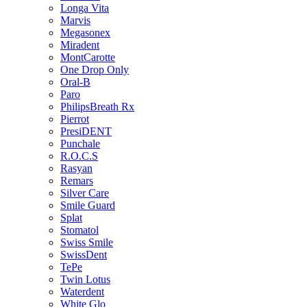
Longa Vita
Marvis
Megasonex
Miradent
MontCarotte
One Drop Only
Oral-B
Paro
PhilipsBreath Rx
Pierrot
PresiDENT
Punchale
R.O.C.S
Rasyan
Remars
Silver Care
Smile Guard
Splat
Stomatol
Swiss Smile
SwissDent
TePe
Twin Lotus
Waterdent
White Glo