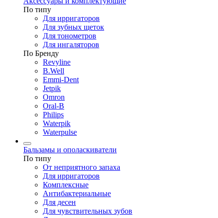
Аксессуары и комплектующие
По типу
Для ирригаторов
Для зубных щеток
Для тонометров
Для ингаляторов
По Бренду
Revyline
B.Well
Emmi-Dent
Jetpik
Omron
Oral-B
Philips
Waterpik
Waterpulse
Бальзамы и ополаскиватели
По типу
От неприятного запаха
Для ирригаторов
Комплексные
Антибактериальные
Для десен
Для чувствительных зубов