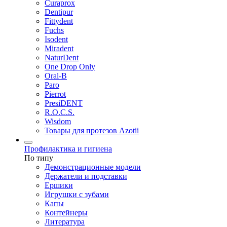
Curaprox
Dentipur
Fittydent
Fuchs
Isodent
Miradent
NaturDent
One Drop Only
Oral-B
Paro
Pierrot
PresiDENT
R.O.C.S.
Wisdom
Товары для протезов Azotii
Профилактика и гигиена
По типу
Демонстрационные модели
Держатели и подставки
Ершики
Игрушки с зубами
Капы
Контейнеры
Литература