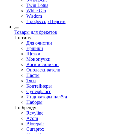
Twin Lotus
White Glo
Wisdom
Профессор Персин
Товары для брекетов
По типу
Для очистки
Ершики
Щетки
Монопучки
Воск и силикон
Ополаскиватели
Пасты
Тяги
Контейнеры
Суперфлосс
Индикаторы налёта
Наборы
По Бренду
Revyline
Azotii
Biorepair
Curaprox