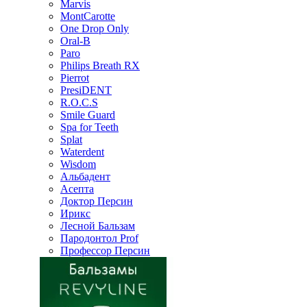
Marvis
MontCarotte
One Drop Only
Oral-B
Paro
Philips Breath RX
Pierrot
PresiDENT
R.O.C.S
Smile Guard
Spa for Teeth
Splat
Waterdent
Wisdom
Альбадент
Асепта
Доктор Персин
Ирикс
Лесной Бальзам
Пародонтол Prof
Профессор Персин