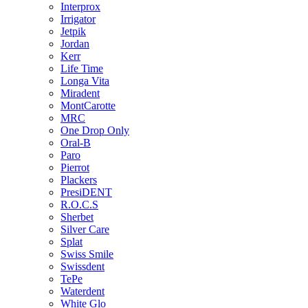
Interprox
Irrigator
Jetpik
Jordan
Kerr
Life Time
Longa Vita
Miradent
MontCarotte
MRC
One Drop Only
Oral-B
Paro
Pierrot
Plackers
PresiDENT
R.O.C.S
Sherbet
Silver Care
Splat
Swiss Smile
Swissdent
TePe
Waterdent
White Glo