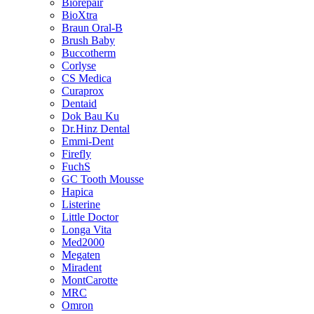
Biorepair
BioXtra
Braun Oral-B
Brush Baby
Buccotherm
Corlyse
CS Medica
Curaprox
Dentaid
Dok Bau Ku
Dr.Hinz Dental
Emmi-Dent
Firefly
FuchS
GC Tooth Mousse
Hapica
Listerine
Little Doctor
Longa Vita
Med2000
Megaten
Miradent
MontCarotte
MRC
Omron