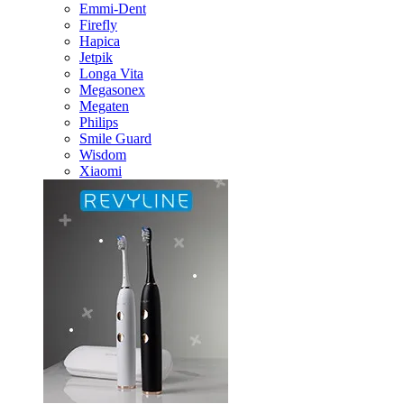
Emmi-Dent
Firefly
Hapica
Jetpik
Longa Vita
Megasonex
Megaten
Philips
Smile Guard
Wisdom
Xiaomi