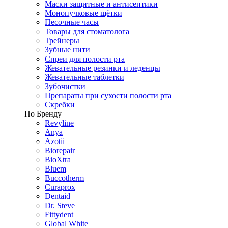
Маски защитные и антисептики
Монопучковые щётки
Песочные часы
Товары для стоматолога
Трейнеры
Зубные нити
Спреи для полости рта
Жевательные резинки и леденцы
Жевательные таблетки
Зубочистки
Препараты при сухости полости рта
Скребки
По Бренду
Revyline
Anya
Azotii
Biorepair
BioXtra
Bluem
Buccotherm
Curaprox
Dentaid
Dr. Steve
Fittydent
Global White