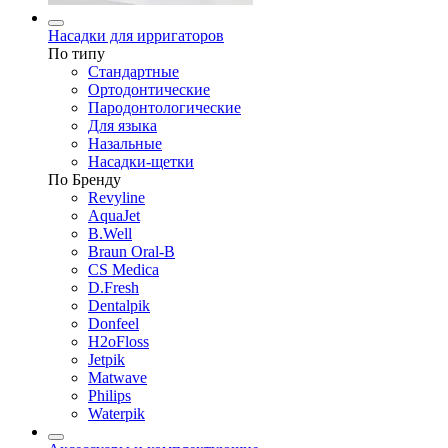
Насадки для ирригаторов
По типу
Стандартные
Ортодонтические
Пародонтологические
Для языка
Назальные
Насадки-щетки
По Бренду
Revyline
AquaJet
B.Well
Braun Oral-B
CS Medica
D.Fresh
Dentalpik
Donfeel
H2oFloss
Jetpik
Matwave
Philips
Waterpik