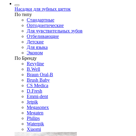
Насадки для зубных щеток
По типу
Стандартные
Ортодонтические
Для чувствительных зубов
Отбеливающие
Детские
Для языка
Эконом
По Бренду
Revyline
B.Well
Braun Oral-B
Brush Baby
CS Medica
D.Fresh
Emmi-dent
Jetpik
Megasonex
Megaten
Philips
Waterpik
Xiaomi