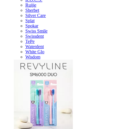
Ruijie
Sherbet
Silver Care
Splat
Spokar
Swiss Smile
Swissdent
TePe
Waterdent
White Glo
Wisdom