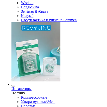
Wisdom
ВладМиВа
Зелёная Дубрава
Колумб
Профилактика и гигиена Foramen
Ингаляторы
По типу
Компрессорные
Ультразвуковые\Меш
Паровые