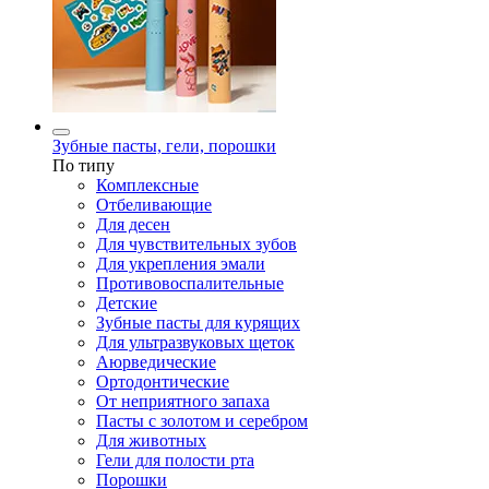
Зубные пасты, гели, порошки
По типу
Комплексные
Отбеливающие
Для десен
Для чувствительных зубов
Для укрепления эмали
Противовоспалительные
Детские
Зубные пасты для курящих
Для ультразвуковых щеток
Аюрведические
Ортодонтические
От неприятного запаха
Пасты с золотом и серебром
Для животных
Гели для полости рта
Порошки