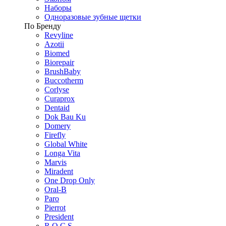
Наборы
Одноразовые зубные щетки
По Бренду
Revyline
Azotii
Biomed
Biorepair
BrushBaby
Buccotherm
Corlyse
Curaprox
Dentaid
Dok Bau Ku
Domery
Firefly
Global White
Longa Vita
Marvis
Miradent
One Drop Only
Oral-B
Paro
Pierrot
President
R.O.C.S.