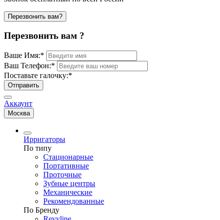
Перезвонить вам?
Перезвонить вам ?
Ваше Имя:
*
Ваш Телефон:
*
Поставьте галочку:
*
Отправить
Аккаунт
Москва
Ирригаторы
По типу
Стационарные
Портативные
Проточные
Зубные центры
Механические
Рекомендованные
По Бренду
Revyline