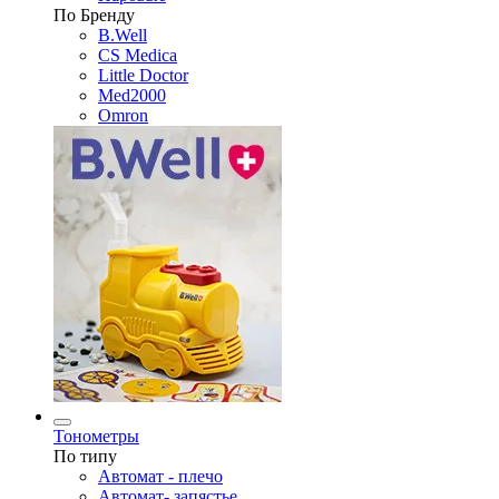
По Бренду
B.Well
CS Medica
Little Doctor
Med2000
Omron
Тонометры
По типу
Автомат - плечо
Автомат- запястье