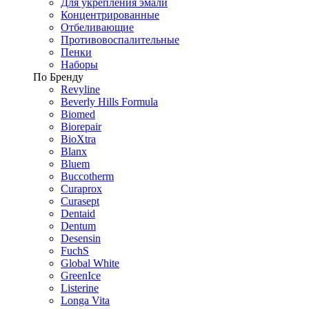
Для укрепления эмали
Концентрированные
Отбеливающие
Противовоспалительные
Пенки
Наборы
По Бренду
Revyline
Beverly Hills Formula
Biomed
Biorepair
BioXtra
Blanx
Bluem
Buccotherm
Curaprox
Curasept
Dentaid
Dentum
Desensin
FuchS
Global White
GreenIce
Listerine
Longa Vita