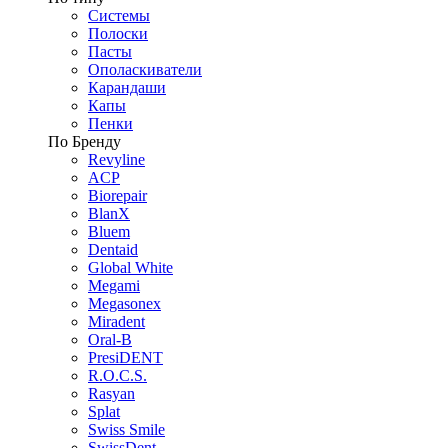
Системы
Полоски
Пасты
Ополаскиватели
Карандаши
Капы
Пенки
По Бренду
Revyline
ACP
Biorepair
BlanX
Bluem
Dentaid
Global White
Megami
Megasonex
Miradent
Oral-B
PresiDENT
R.O.C.S.
Rasyan
Splat
Swiss Smile
SwissDent