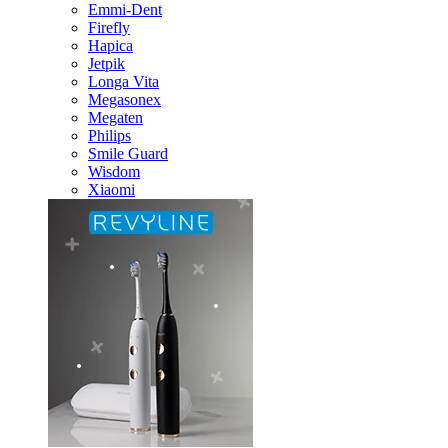
Emmi-Dent
Firefly
Hapica
Jetpik
Longa Vita
Megasonex
Megaten
Philips
Smile Guard
Wisdom
Xiaomi