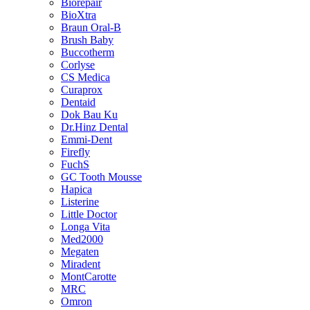
Biorepair
BioXtra
Braun Oral-B
Brush Baby
Buccotherm
Corlyse
CS Medica
Curaprox
Dentaid
Dok Bau Ku
Dr.Hinz Dental
Emmi-Dent
Firefly
FuchS
GC Tooth Mousse
Hapica
Listerine
Little Doctor
Longa Vita
Med2000
Megaten
Miradent
MontCarotte
MRC
Omron