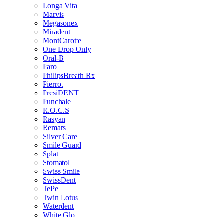
Longa Vita
Marvis
Megasonex
Miradent
MontCarotte
One Drop Only
Oral-B
Paro
PhilipsBreath Rx
Pierrot
PresiDENT
Punchale
R.O.C.S
Rasyan
Remars
Silver Care
Smile Guard
Splat
Stomatol
Swiss Smile
SwissDent
TePe
Twin Lotus
Waterdent
White Glo