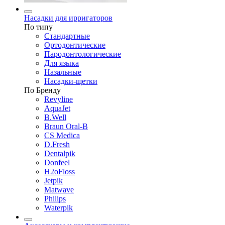
Насадки для ирригаторов
По типу
Стандартные
Ортодонтические
Пародонтологические
Для языка
Назальные
Насадки-щетки
По Бренду
Revyline
AquaJet
B.Well
Braun Oral-B
CS Medica
D.Fresh
Dentalpik
Donfeel
H2oFloss
Jetpik
Matwave
Philips
Waterpik