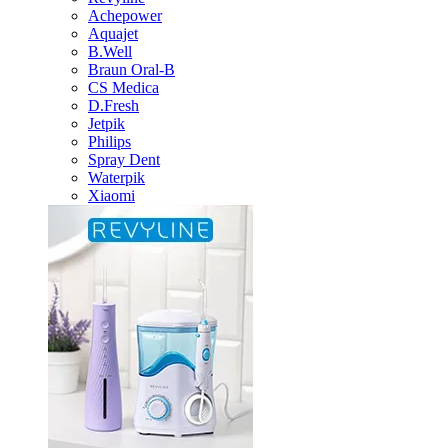
Achepower
Aquajet
B.Well
Braun Oral-B
CS Medica
D.Fresh
Jetpik
Philips
Spray Dent
Waterpik
Xiaomi