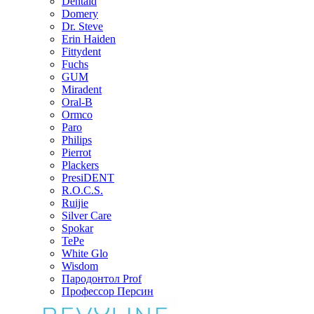
Dentaid
Domery
Dr. Steve
Erin Haiden
Fittydent
Fuchs
GUM
Miradent
Oral-B
Ormco
Paro
Philips
Pierrot
Plackers
PresiDENT
R.O.C.S.
Ruijie
Silver Care
Spokar
TePe
White Glo
Wisdom
Пародонтол Prof
Профессор Персин