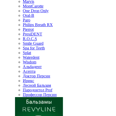
Marvis
MontCarotte
One Drop Only
Oral-B
Paro
Philips Breath RX
Pierrot
PresiDENT
R.O.C.S
Smile Guard
Spa for Teeth
Splat
Waterdent
Wisdom
Альбадент
Асепта
Доктор Персин
Ирикс
Лесной Бальзам
Пародонтол Prof
Профессор Персин