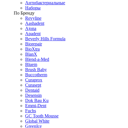
Антибактериальные
Наборы
По Бренду
Revyline
Aashadent
Ajona
Apadent
Beverly Hills Formula
Biorepair
BioXtra
BlanX
Blend-a-Med
Bluem
Brush Baby
Buccotherm
Curaprox
Curasept
Dentaid
Desensin
Dok Bau Ku
Emmi-Dent
Fuchs
GC Tooth Mousse
Global White
GreenIce