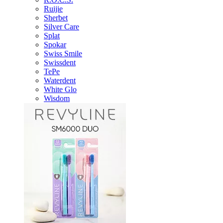
Ruijie
Sherbet
Silver Care
Splat
Spokar
Swiss Smile
Swissdent
TePe
Waterdent
White Glo
Wisdom