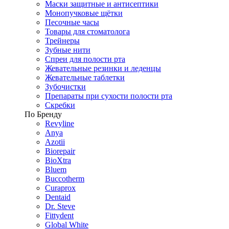
Маски защитные и антисептики
Монопучковые щётки
Песочные часы
Товары для стоматолога
Трейнеры
Зубные нити
Спреи для полости рта
Жевательные резинки и леденцы
Жевательные таблетки
Зубочистки
Препараты при сухости полости рта
Скребки
По Бренду
Revyline
Anya
Azotii
Biorepair
BioXtra
Bluem
Buccotherm
Curaprox
Dentaid
Dr. Steve
Fittydent
Global White