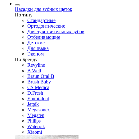
Насадки для зубных щеток
По типу
Стандартные
Ортодонтические
Для чувствительных зубов
Отбеливающие
Детские
Для языка
Эконом
По Бренду
Revyline
B.Well
Braun Oral-B
Brush Baby
CS Medica
D.Fresh
Emmi-dent
Jetpik
Megasonex
Megaten
Philips
Waterpik
Xiaomi