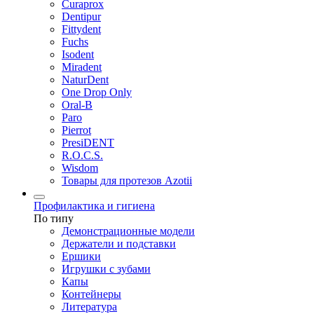
Curaprox
Dentipur
Fittydent
Fuchs
Isodent
Miradent
NaturDent
One Drop Only
Oral-B
Paro
Pierrot
PresiDENT
R.O.C.S.
Wisdom
Товары для протезов Azotii
Профилактика и гигиена
По типу
Демонстрационные модели
Держатели и подставки
Ершики
Игрушки с зубами
Капы
Контейнеры
Литература