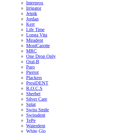
Interprox
Irrigator
Jetpik
Jordan
Kerr
Life Time
Longa Vita
Miradent
MontCarotte
MRC
One Drop Only
Oral-B
Paro
Pierrot
Plackers
PresiDENT
R.O.C.S
Sherbet
Silver Care
Splat
Swiss Smile
Swissdent
TePe
Waterdent
White Glo