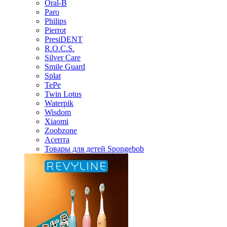
Oral-B
Paro
Philips
Pierrot
PresiDENT
R.O.C.S.
Silver Care
Smile Guard
Splat
TePe
Twin Lotus
Waterpik
Wisdom
Xiaomi
Zoobzone
Асепта
Товары для детей Spongebob