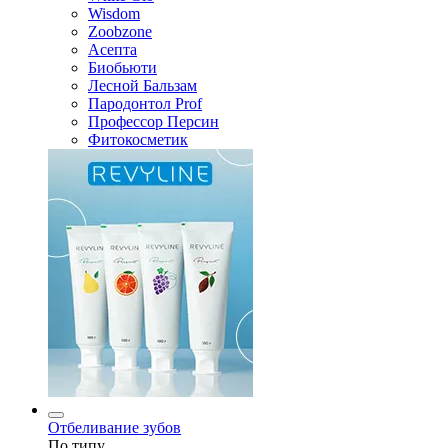
Wisdom
Zoobzone
Асепта
Биобьюти
Лесной Бальзам
Пародонтол Prof
Профессор Персин
Фитокосметик
Отбеливание зубов
По типу