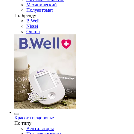
Механический
Полуавтомат
По Бренду
B.Well
Nissei
Omron
Красота и здоровье
По типу
Вентиляторы
Пульсоксиметры