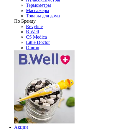
Термометры
Массажеры
Товары для дома
По Бренду
Revyline
B.Well
CS Medica
Little Doctor
Omron
Акции