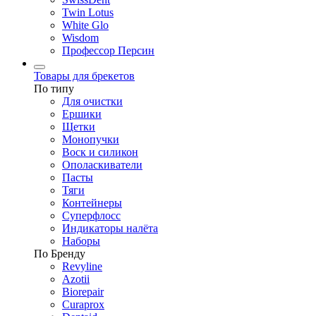
Twin Lotus
White Glo
Wisdom
Профессор Персин
Товары для брекетов
По типу
Для очистки
Ершики
Щетки
Монопучки
Воск и силикон
Ополаскиватели
Пасты
Тяги
Контейнеры
Суперфлосс
Индикаторы налёта
Наборы
По Бренду
Revyline
Azotii
Biorepair
Curaprox