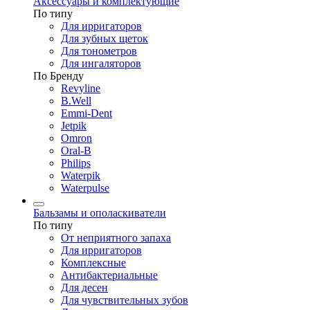
Аксессуары и комплектующие
По типу
Для ирригаторов
Для зубных щеток
Для тонометров
Для ингаляторов
По Бренду
Revyline
B.Well
Emmi-Dent
Jetpik
Omron
Oral-B
Philips
Waterpik
Waterpulse
Бальзамы и ополаскиватели
По типу
От неприятного запаха
Для ирригаторов
Комплексные
Антибактериальные
Для десен
Для чувствительных зубов