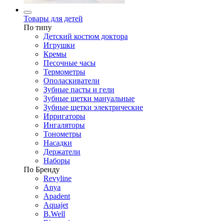
Товары для детей
По типу
Детский костюм доктора
Игрушки
Кремы
Песочные часы
Термометры
Ополаскиватели
Зубные пасты и гели
Зубные щетки мануальные
Зубные щетки электрические
Ирригаторы
Ингаляторы
Тонометры
Насадки
Держатели
Наборы
По Бренду
Revyline
Anya
Apadent
Aquajet
B.Well