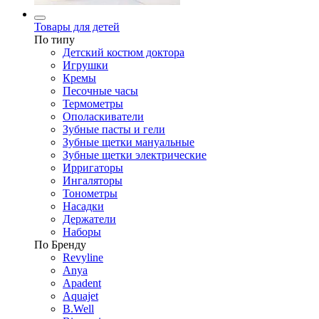
Товары для детей
По типу
Детский костюм доктора
Игрушки
Кремы
Песочные часы
Термометры
Ополаскиватели
Зубные пасты и гели
Зубные щетки мануальные
Зубные щетки электрические
Ирригаторы
Ингаляторы
Тонометры
Насадки
Держатели
Наборы
По Бренду
Revyline
Anya
Apadent
Aquajet
B.Well