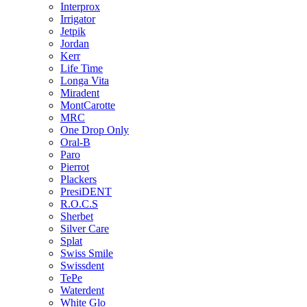
Interprox
Irrigator
Jetpik
Jordan
Kerr
Life Time
Longa Vita
Miradent
MontCarotte
MRC
One Drop Only
Oral-B
Paro
Pierrot
Plackers
PresiDENT
R.O.C.S
Sherbet
Silver Care
Splat
Swiss Smile
Swissdent
TePe
Waterdent
White Glo