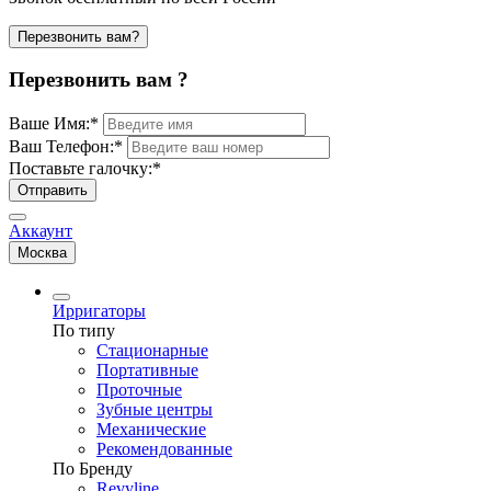
Перезвонить вам?
Перезвонить вам ?
Ваше Имя:
*
Ваш Телефон:
*
Поставьте галочку:
*
Отправить
Аккаунт
Москва
Ирригаторы
По типу
Стационарные
Портативные
Проточные
Зубные центры
Механические
Рекомендованные
По Бренду
Revyline