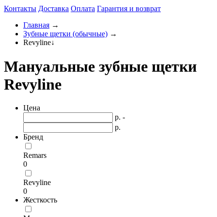
Контакты
Доставка
Оплата
Гарантия и возврат
Главная
→
Зубные щетки (обычные)
→
Revyline
↓
Мануальные зубные щетки
Revyline
Цена
р. -
р.
Бренд
Remars
0
Revyline
0
Жесткость