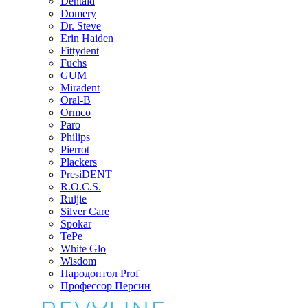
Dentaid
Domery
Dr. Steve
Erin Haiden
Fittydent
Fuchs
GUM
Miradent
Oral-B
Ormco
Paro
Philips
Pierrot
Plackers
PresiDENT
R.O.C.S.
Ruijie
Silver Care
Spokar
TePe
White Glo
Wisdom
Пародонтол Prof
Профессор Персин