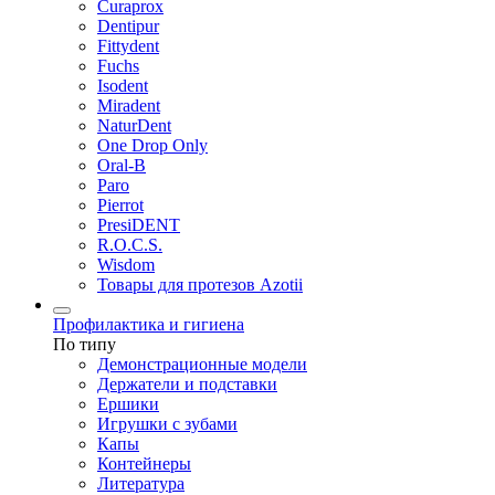
Curaprox
Dentipur
Fittydent
Fuchs
Isodent
Miradent
NaturDent
One Drop Only
Oral-B
Paro
Pierrot
PresiDENT
R.O.C.S.
Wisdom
Товары для протезов Azotii
Профилактика и гигиена
По типу
Демонстрационные модели
Держатели и подставки
Ершики
Игрушки с зубами
Капы
Контейнеры
Литература