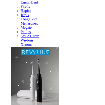
Emmi-Dent
Firefly
Hapica
Jetpik
Longa Vita
Megasonex
Megaten
Philips
Smile Guard
Wisdom
Xiaomi