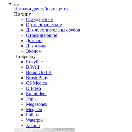
Насадки для зубных щеток
По типу
Стандартные
Ортодонтические
Для чувствительных зубов
Отбеливающие
Детские
Для языка
Эконом
По Бренду
Revyline
B.Well
Braun Oral-B
Brush Baby
CS Medica
D.Fresh
Emmi-dent
Jetpik
Megasonex
Megaten
Philips
Waterpik
Xiaomi