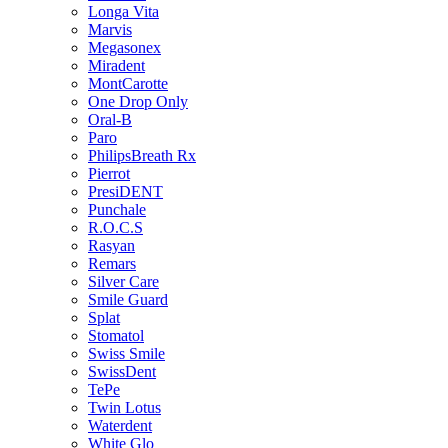
Longa Vita
Marvis
Megasonex
Miradent
MontCarotte
One Drop Only
Oral-B
Paro
PhilipsBreath Rx
Pierrot
PresiDENT
Punchale
R.O.C.S
Rasyan
Remars
Silver Care
Smile Guard
Splat
Stomatol
Swiss Smile
SwissDent
TePe
Twin Lotus
Waterdent
White Glo