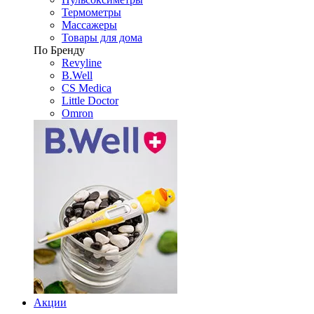
Термометры
Массажеры
Товары для дома
По Бренду
Revyline
B.Well
CS Medica
Little Doctor
Omron
Акции