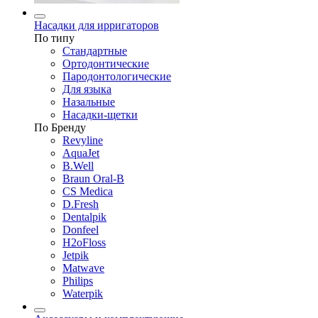
Насадки для ирригаторов
По типу
Стандартные
Ортодонтические
Пародонтологические
Для языка
Назальные
Насадки-щетки
По Бренду
Revyline
AquaJet
B.Well
Braun Oral-B
CS Medica
D.Fresh
Dentalpik
Donfeel
H2oFloss
Jetpik
Matwave
Philips
Waterpik