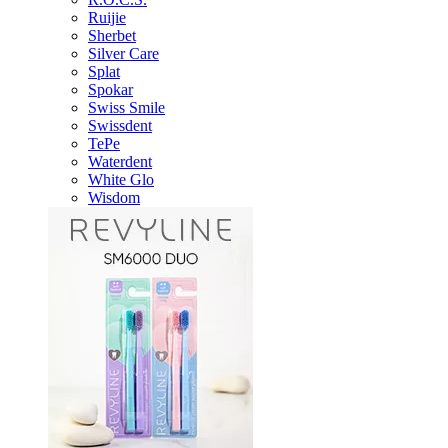
Ruijie
Sherbet
Silver Care
Splat
Spokar
Swiss Smile
Swissdent
TePe
Waterdent
White Glo
Wisdom