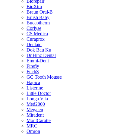
Biorepair
BioXtra
Braun Oral-B
Brush Baby
Buccotherm
Corlyse
CS Medica
Curaprox
Dentaid
Dok Bau Ku
Dr.Hinz Dental
Emmi-Dent
Firefly
FuchS
GC Tooth Mousse
Hapica
Listerine
Little Doctor
Longa Vita
Med2000
Megaten
Miradent
MontCarotte
MRC
Omron