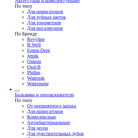
Аксессуары и комплектующие
По типу
Для ирригаторов
Для зубных щеток
Для тонометров
Для ингаляторов
По Бренду
Revyline
B.Well
Emmi-Dent
Jetpik
Omron
Oral-B
Philips
Waterpik
Waterpulse
Бальзамы и ополаскиватели
По типу
От неприятного запаха
Для ирригаторов
Комплексные
Антибактериальные
Для десен
Для чувствительных зубов