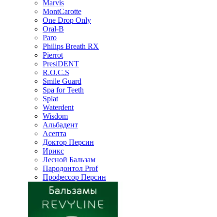
Marvis
MontCarotte
One Drop Only
Oral-B
Paro
Philips Breath RX
Pierrot
PresiDENT
R.O.C.S
Smile Guard
Spa for Teeth
Splat
Waterdent
Wisdom
Альбадент
Асепта
Доктор Персин
Ирикс
Лесной Бальзам
Пародонтол Prof
Профессор Персин