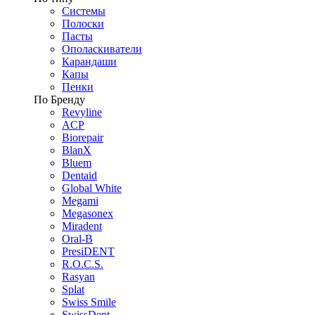
Системы
Полоски
Пасты
Ополаскиватели
Карандаши
Капы
Пенки
По Бренду
Revyline
ACP
Biorepair
BlanX
Bluem
Dentaid
Global White
Megami
Megasonex
Miradent
Oral-B
PresiDENT
R.O.C.S.
Rasyan
Splat
Swiss Smile
SwissDent