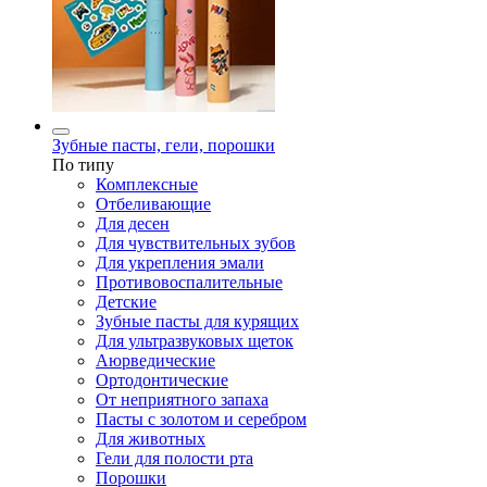
Зубные пасты, гели, порошки
По типу
Комплексные
Отбеливающие
Для десен
Для чувствительных зубов
Для укрепления эмали
Противовоспалительные
Детские
Зубные пасты для курящих
Для ультразвуковых щеток
Аюрведические
Ортодонтические
От неприятного запаха
Пасты с золотом и серебром
Для животных
Гели для полости рта
Порошки