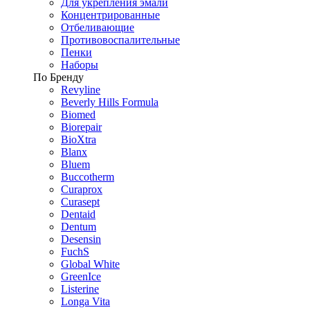
Для укрепления эмали
Концентрированные
Отбеливающие
Противовоспалительные
Пенки
Наборы
По Бренду
Revyline
Beverly Hills Formula
Biomed
Biorepair
BioXtra
Blanx
Bluem
Buccotherm
Curaprox
Curasept
Dentaid
Dentum
Desensin
FuchS
Global White
GreenIce
Listerine
Longa Vita