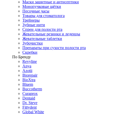
Маски защитные и антисептики
Монопучковые щётки
Песочные часы
Товары для стоматолога
Трейнеры
Зубные нити
Спреи для полости рта
Жевательные резинки и леденцы
Жевательные таблетки
Зубочистки
Препараты при сухости полости рта
Скребки
По Бренду
Revyline
Anya
Azotii
Biorepair
BioXtra
Bluem
Buccotherm
Curaprox
Dentaid
Dr. Steve
Fittydent
Global White