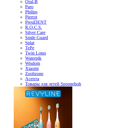
Oral-B
Paro
Philips
Pierrot
PresiDENT
R.O.C.S.
Silver Care
Smile Guard
Splat
TePe
Twin Lotus
Waterpik
Wisdom
Xiaomi
Zoobzone
Асепта
Товары для детей Spongebob