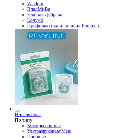
Wisdom
ВладМиВа
Зелёная Дубрава
Колумб
Профилактика и гигиена Foramen
Ингаляторы
По типу
Компрессорные
Ультразвуковые\Меш
Паровые