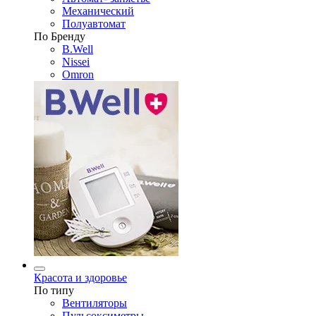
Механический
Полуавтомат
По Бренду
B.Well
Nissei
Omron
Красота и здоровье
По типу
Вентиляторы
Пульсоксиметры