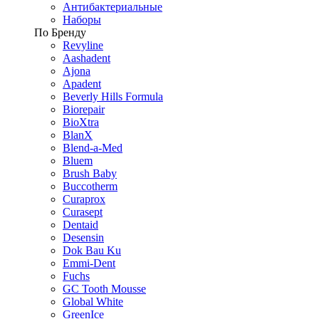
Антибактериальные
Наборы
По Бренду
Revyline
Aashadent
Ajona
Apadent
Beverly Hills Formula
Biorepair
BioXtra
BlanX
Blend-a-Med
Bluem
Brush Baby
Buccotherm
Curaprox
Curasept
Dentaid
Desensin
Dok Bau Ku
Emmi-Dent
Fuchs
GC Tooth Mousse
Global White
GreenIce