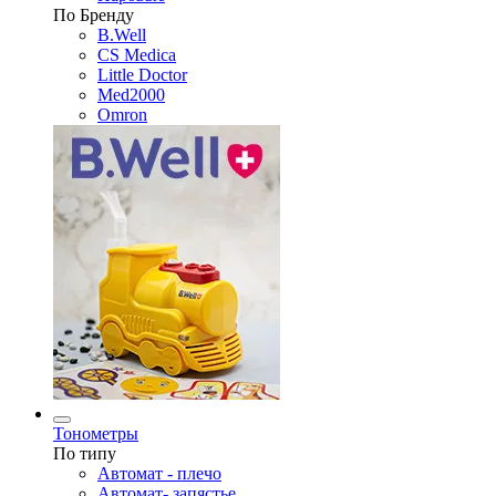
По Бренду
B.Well
CS Medica
Little Doctor
Med2000
Omron
Тонометры
По типу
Автомат - плечо
Автомат- запястье