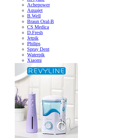
Achepower
Aquajet
B.Well
Braun Oral-B
CS Medica
D.Fresh
Jetpik
Philips
Spray Dent
Waterpik
Xiaomi