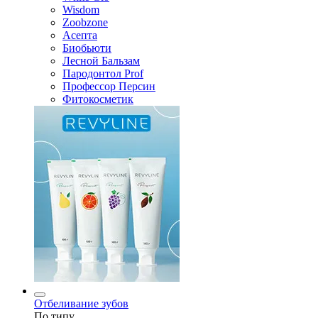
Wisdom
Zoobzone
Асепта
Биобьюти
Лесной Бальзам
Пародонтол Prof
Профессор Персин
Фитокосметик
Отбеливание зубов
По типу