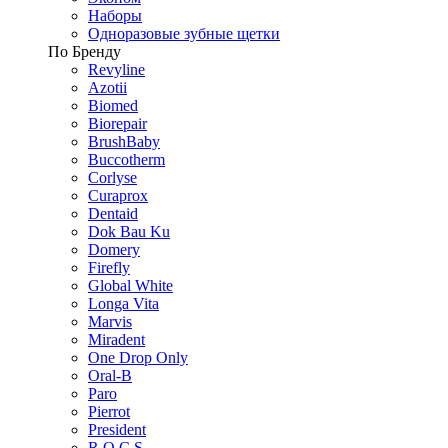
Наборы
Одноразовые зубные щетки
По Бренду
Revyline
Azotii
Biomed
Biorepair
BrushBaby
Buccotherm
Corlyse
Curaprox
Dentaid
Dok Bau Ku
Domery
Firefly
Global White
Longa Vita
Marvis
Miradent
One Drop Only
Oral-B
Paro
Pierrot
President
R.O.C.S.