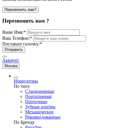
Перезвонить вам?
Перезвонить вам ?
Ваше Имя:
*
Ваш Телефон:
*
Поставьте галочку:
*
Отправить
Аккаунт
Москва
Ирригаторы
По типу
Стационарные
Портативные
Проточные
Зубные центры
Механические
Рекомендованные
По Бренду
Revyline