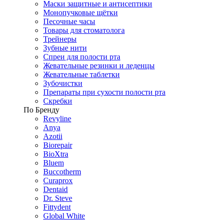
Маски защитные и антисептики
Монопучковые щётки
Песочные часы
Товары для стоматолога
Трейнеры
Зубные нити
Спреи для полости рта
Жевательные резинки и леденцы
Жевательные таблетки
Зубочистки
Препараты при сухости полости рта
Скребки
По Бренду
Revyline
Anya
Azotii
Biorepair
BioXtra
Bluem
Buccotherm
Curaprox
Dentaid
Dr. Steve
Fittydent
Global White