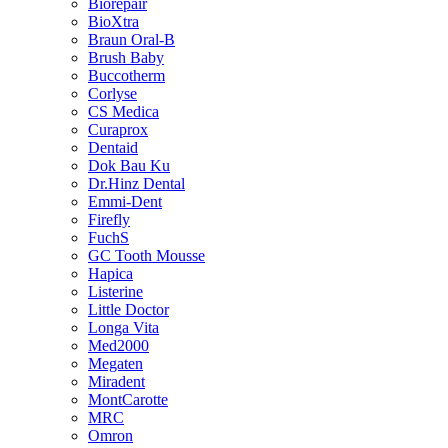
Biorepair
BioXtra
Braun Oral-B
Brush Baby
Buccotherm
Corlyse
CS Medica
Curaprox
Dentaid
Dok Bau Ku
Dr.Hinz Dental
Emmi-Dent
Firefly
FuchS
GC Tooth Mousse
Hapica
Listerine
Little Doctor
Longa Vita
Med2000
Megaten
Miradent
MontCarotte
MRC
Omron