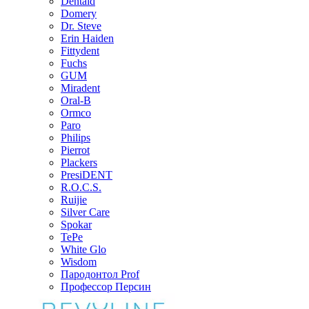
Dentaid
Domery
Dr. Steve
Erin Haiden
Fittydent
Fuchs
GUM
Miradent
Oral-B
Ormco
Paro
Philips
Pierrot
Plackers
PresiDENT
R.O.C.S.
Ruijie
Silver Care
Spokar
TePe
White Glo
Wisdom
Пародонтол Prof
Профессор Персин