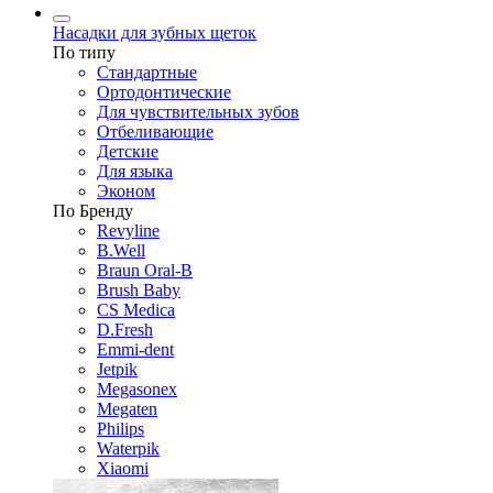
Насадки для зубных щеток
По типу
Стандартные
Ортодонтические
Для чувствительных зубов
Отбеливающие
Детские
Для языка
Эконом
По Бренду
Revyline
B.Well
Braun Oral-B
Brush Baby
CS Medica
D.Fresh
Emmi-dent
Jetpik
Megasonex
Megaten
Philips
Waterpik
Xiaomi