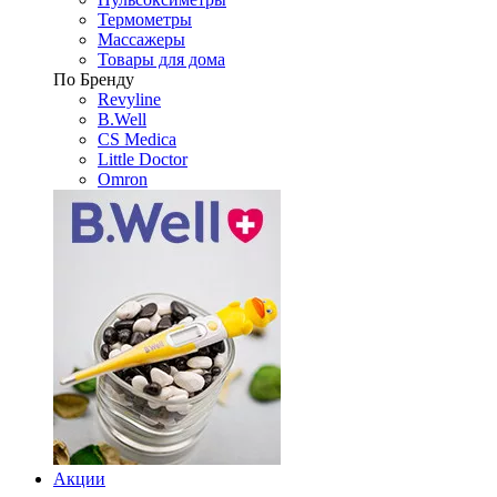
Термометры
Массажеры
Товары для дома
По Бренду
Revyline
B.Well
CS Medica
Little Doctor
Omron
Акции