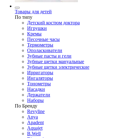
Товары для детей
По типу
Детский костюм доктора
Игрушки
Кремы
Песочные часы
Термометры
Ополаскиватели
Зубные пасты и гели
Зубные щетки мануальные
Зубные щетки электрические
Ирригаторы
Ингаляторы
Тонометры
Насадки
Держатели
Наборы
По Бренду
Revyline
Anya
Apadent
Aquajet
B.Well