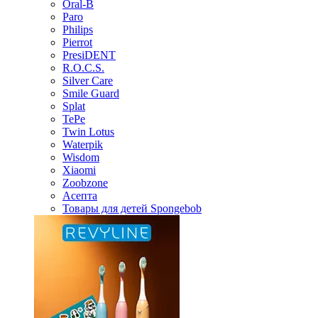
Oral-B
Paro
Philips
Pierrot
PresiDENT
R.O.C.S.
Silver Care
Smile Guard
Splat
TePe
Twin Lotus
Waterpik
Wisdom
Xiaomi
Zoobzone
Асепта
Товары для детей Spongebob