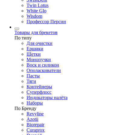
Twin Lotus
White Glo
Wisdom
Профессор Персин
Товары для брекетов
По типу
Для очистки
Ершики
Щетки
Монопучки
Воск и силикон
Ополаскиватели
Пасты
Тяги
Контейнеры
Суперфлосс
Индикаторы налёта
Наборы
По Бренду
Revyline
Azotii
Biorepair
Curaprox