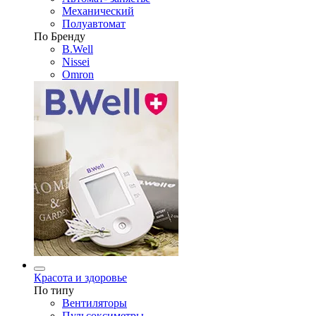
Механический
Полуавтомат
По Бренду
B.Well
Nissei
Omron
Красота и здоровье
По типу
Вентиляторы
Пульсоксиметры