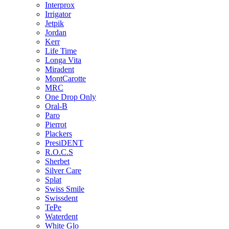
Interprox
Irrigator
Jetpik
Jordan
Kerr
Life Time
Longa Vita
Miradent
MontCarotte
MRC
One Drop Only
Oral-B
Paro
Pierrot
Plackers
PresiDENT
R.O.C.S
Sherbet
Silver Care
Splat
Swiss Smile
Swissdent
TePe
Waterdent
White Glo