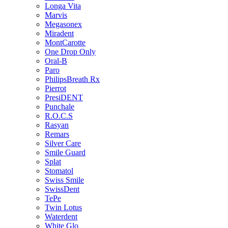
Longa Vita
Marvis
Megasonex
Miradent
MontCarotte
One Drop Only
Oral-B
Paro
PhilipsBreath Rx
Pierrot
PresiDENT
Punchale
R.O.C.S
Rasyan
Remars
Silver Care
Smile Guard
Splat
Stomatol
Swiss Smile
SwissDent
TePe
Twin Lotus
Waterdent
White Glo