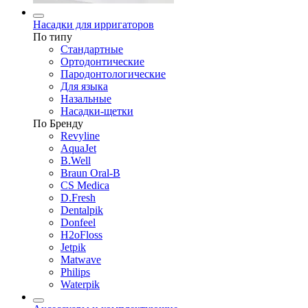
Насадки для ирригаторов
По типу
Стандартные
Ортодонтические
Пародонтологические
Для языка
Назальные
Насадки-щетки
По Бренду
Revyline
AquaJet
B.Well
Braun Oral-B
CS Medica
D.Fresh
Dentalpik
Donfeel
H2oFloss
Jetpik
Matwave
Philips
Waterpik