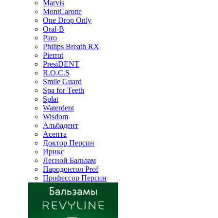
Marvis
MontCarotte
One Drop Only
Oral-B
Paro
Philips Breath RX
Pierrot
PresiDENT
R.O.C.S
Smile Guard
Spa for Teeth
Splat
Waterdent
Wisdom
Альбадент
Асепта
Доктор Персин
Ирикс
Лесной Бальзам
Пародонтол Prof
Профессор Персин