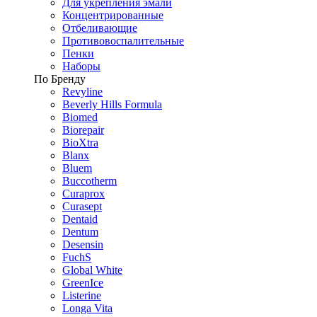
Для укрепления эмали
Концентрированные
Отбеливающие
Противовоспалительные
Пенки
Наборы
По Бренду
Revyline
Beverly Hills Formula
Biomed
Biorepair
BioXtra
Blanx
Bluem
Buccotherm
Curaprox
Curasept
Dentaid
Dentum
Desensin
FuchS
Global White
GreenIce
Listerine
Longa Vita