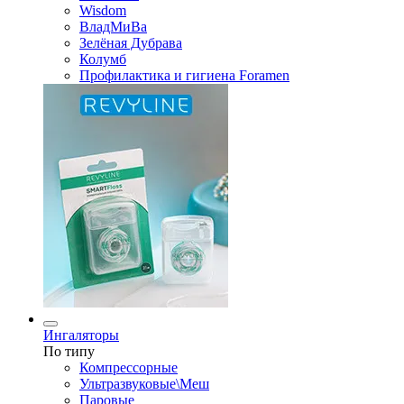
Wisdom
ВладМиВа
Зелёная Дубрава
Колумб
Профилактика и гигиена Foramen
Ингаляторы
По типу
Компрессорные
Ультразвуковые\Меш
Паровые