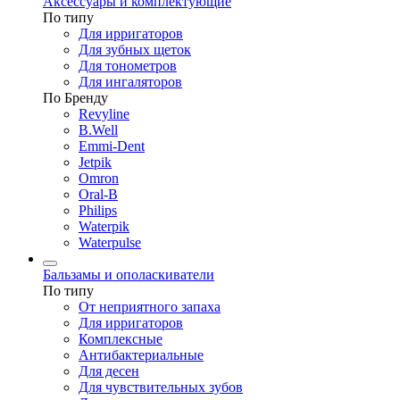
Аксессуары и комплектующие
По типу
Для ирригаторов
Для зубных щеток
Для тонометров
Для ингаляторов
По Бренду
Revyline
B.Well
Emmi-Dent
Jetpik
Omron
Oral-B
Philips
Waterpik
Waterpulse
Бальзамы и ополаскиватели
По типу
От неприятного запаха
Для ирригаторов
Комплексные
Антибактериальные
Для десен
Для чувствительных зубов