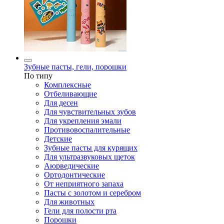
Зубные пасты, гели, порошки
По типу
Комплексные
Отбеливающие
Для десен
Для чувствительных зубов
Для укрепления эмали
Противовоспалительные
Детские
Зубные пасты для курящих
Для ультразвуковых щеток
Аюрведические
Ортодонтические
От неприятного запаха
Пасты с золотом и серебром
Для животных
Гели для полости рта
Порошки