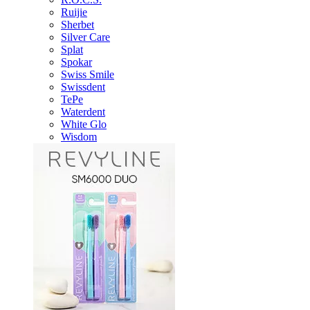
Ruijie
Sherbet
Silver Care
Splat
Spokar
Swiss Smile
Swissdent
TePe
Waterdent
White Glo
Wisdom