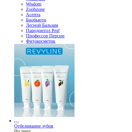
Wisdom
Zoobzone
Асепта
Биобьюти
Лесной Бальзам
Пародонтол Prof
Профессор Персин
Фитокосметик
Отбеливание зубов
По типу