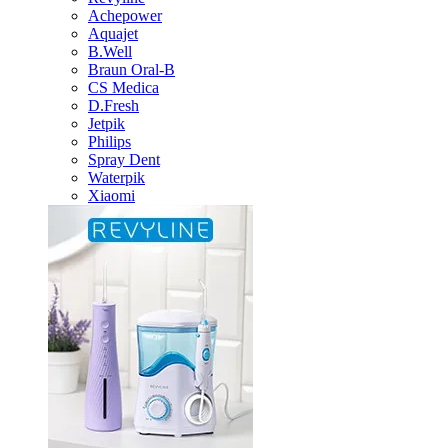
Achepower
Aquajet
B.Well
Braun Oral-B
CS Medica
D.Fresh
Jetpik
Philips
Spray Dent
Waterpik
Xiaomi