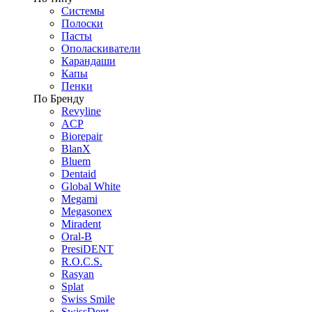
Системы
Полоски
Пасты
Ополаскиватели
Карандаши
Капы
Пенки
По Бренду
Revyline
ACP
Biorepair
BlanX
Bluem
Dentaid
Global White
Megami
Megasonex
Miradent
Oral-B
PresiDENT
R.O.C.S.
Rasyan
Splat
Swiss Smile
SwissDent