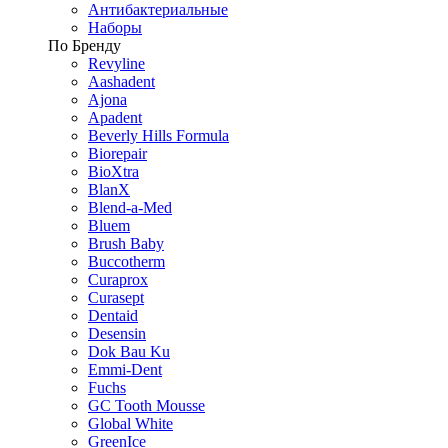
Антибактериальные
Наборы
По Бренду
Revyline
Aashadent
Ajona
Apadent
Beverly Hills Formula
Biorepair
BioXtra
BlanX
Blend-a-Med
Bluem
Brush Baby
Buccotherm
Curaprox
Curasept
Dentaid
Desensin
Dok Bau Ku
Emmi-Dent
Fuchs
GC Tooth Mousse
Global White
GreenIce