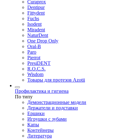
Curaprox
Dentipur
Fittydent
Fuchs
Isodent
Miradent
NaturDent
One Drop Only
Oral-B
Paro
Pierrot
PresiDENT
R.O.C.S.
Wisdom
Товары для протезов Azotii
Профилактика и гигиена
По типу
Демонстрационные модели
Держатели и подставки
Ершики
Игрушки с зубами
Капы
Контейнеры
Литература