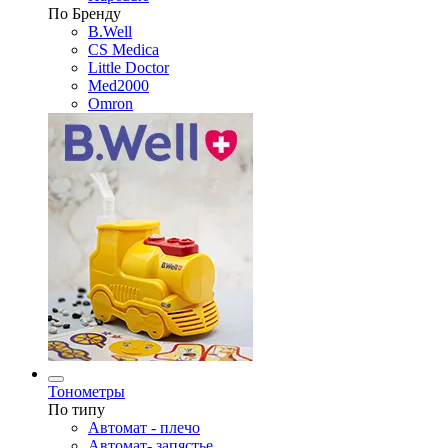
По Бренду
B.Well
CS Medica
Little Doctor
Med2000
Omron
Тонометры
По типу
Автомат - плечо
Автомат- запястье