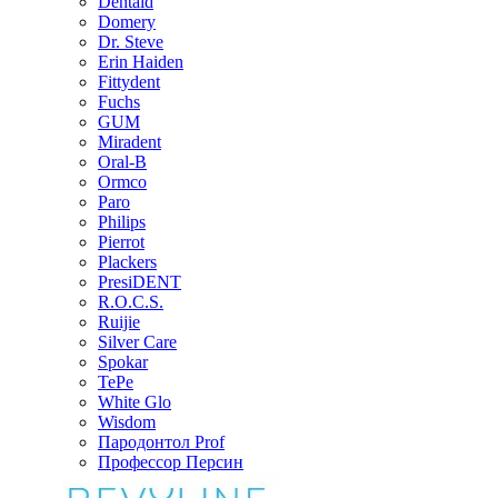
Dentaid
Domery
Dr. Steve
Erin Haiden
Fittydent
Fuchs
GUM
Miradent
Oral-B
Ormco
Paro
Philips
Pierrot
Plackers
PresiDENT
R.O.C.S.
Ruijie
Silver Care
Spokar
TePe
White Glo
Wisdom
Пародонтол Prof
Профессор Персин