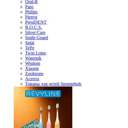
Oral-B
Paro
Philips
Pierrot
PresiDENT
R.O.C.S.
Silver Care
Smile Guard
Splat
TePe
Twin Lotus
Waterpik
Wisdom
Xiaomi
Zoobzone
Асепта
Товары для детей Spongebob