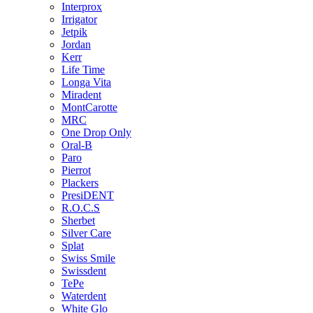
Interprox
Irrigator
Jetpik
Jordan
Kerr
Life Time
Longa Vita
Miradent
MontCarotte
MRC
One Drop Only
Oral-B
Paro
Pierrot
Plackers
PresiDENT
R.O.C.S
Sherbet
Silver Care
Splat
Swiss Smile
Swissdent
TePe
Waterdent
White Glo