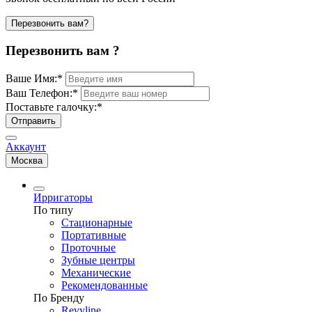
Перезвонить вам?
Перезвонить вам ?
Ваше Имя:
*
Ваш Телефон:
*
Поставьте галочку:
*
Отправить
Аккаунт
Москва
Ирригаторы
По типу
Стационарные
Портативные
Проточные
Зубные центры
Механические
Рекомендованные
По Бренду
Revyline