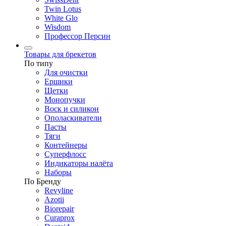
Twin Lotus
White Glo
Wisdom
Профессор Персин
Товары для брекетов
По типу
Для очистки
Ершики
Щетки
Монопучки
Воск и силикон
Ополаскиватели
Пасты
Тяги
Контейнеры
Суперфлосс
Индикаторы налёта
Наборы
По Бренду
Revyline
Azotii
Biorepair
Curaprox