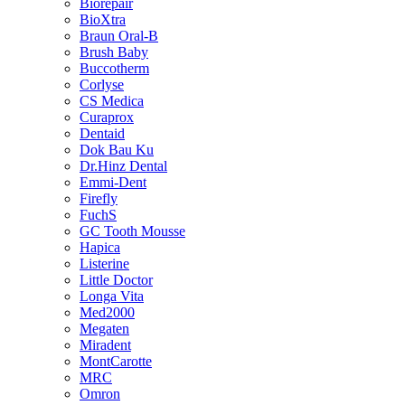
Biorepair
BioXtra
Braun Oral-B
Brush Baby
Buccotherm
Corlyse
CS Medica
Curaprox
Dentaid
Dok Bau Ku
Dr.Hinz Dental
Emmi-Dent
Firefly
FuchS
GC Tooth Mousse
Hapica
Listerine
Little Doctor
Longa Vita
Med2000
Megaten
Miradent
MontCarotte
MRC
Omron