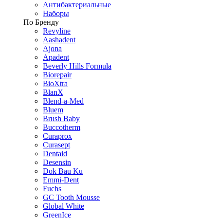
Антибактериальные
Наборы
По Бренду
Revyline
Aashadent
Ajona
Apadent
Beverly Hills Formula
Biorepair
BioXtra
BlanX
Blend-a-Med
Bluem
Brush Baby
Buccotherm
Curaprox
Curasept
Dentaid
Desensin
Dok Bau Ku
Emmi-Dent
Fuchs
GC Tooth Mousse
Global White
GreenIce