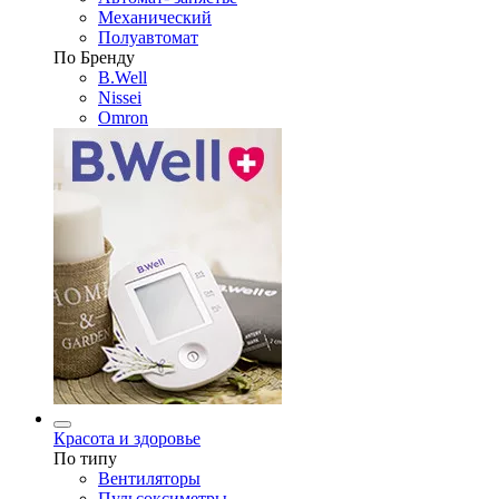
Механический
Полуавтомат
По Бренду
B.Well
Nissei
Omron
Красота и здоровье
По типу
Вентиляторы
Пульсоксиметры