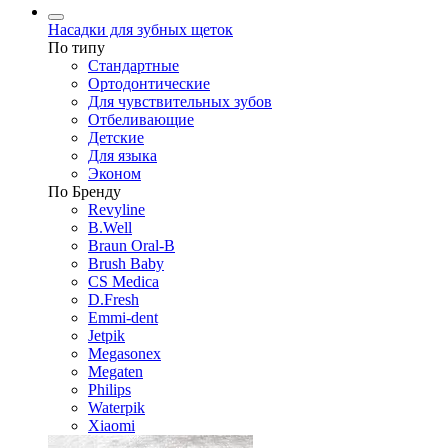
Насадки для зубных щеток
По типу
Стандартные
Ортодонтические
Для чувствительных зубов
Отбеливающие
Детские
Для языка
Эконом
По Бренду
Revyline
B.Well
Braun Oral-B
Brush Baby
CS Medica
D.Fresh
Emmi-dent
Jetpik
Megasonex
Megaten
Philips
Waterpik
Xiaomi