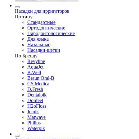
Насадки для ирригаторов
По типу
Стандартные
Ортодонтические
Пародонтологические
Для языка
Назальные
Насадки-щетки
По Бренду
Revyline
AquaJet
B.Well
Braun Oral-B
CS Medica
D.Fresh
Dentalpik
Donfeel
H2oFloss
Jetpik
Matwave
Philips
Waterpik