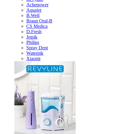
Achepower
Aquajet
B.Well
Braun Oral-B
CS Medica
D.Fresh
Jetpik
Philips
Spray Dent
Waterpik
Xiaomi