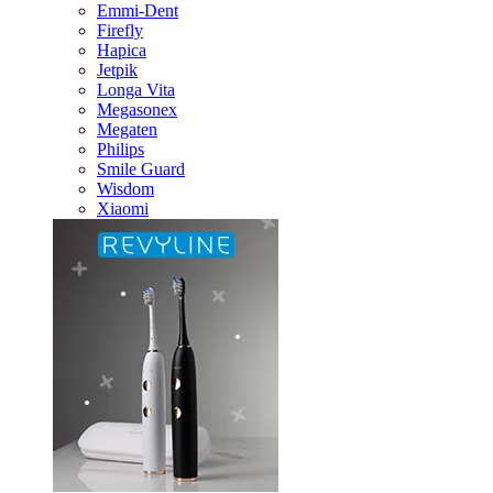
Emmi-Dent
Firefly
Hapica
Jetpik
Longa Vita
Megasonex
Megaten
Philips
Smile Guard
Wisdom
Xiaomi