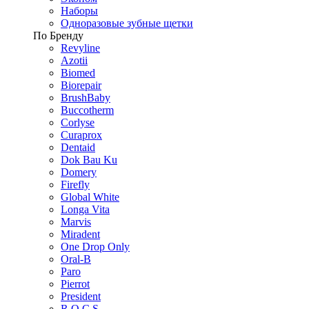
Наборы
Одноразовые зубные щетки
По Бренду
Revyline
Azotii
Biomed
Biorepair
BrushBaby
Buccotherm
Corlyse
Curaprox
Dentaid
Dok Bau Ku
Domery
Firefly
Global White
Longa Vita
Marvis
Miradent
One Drop Only
Oral-B
Paro
Pierrot
President
R.O.C.S.