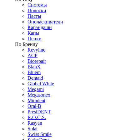
Системы
Полоски
Пасты
Ополаскиватели
Карандаши
Капы
Пенки
По Бренду
Revyline
ACP
Biorepair
BlanX
Bluem
Dentaid
Global White
Megami
Megasonex
Miradent
Oral-B
PresiDENT
R.O.C.S.
Rasyan
Splat
Swiss Smile
SwissDent