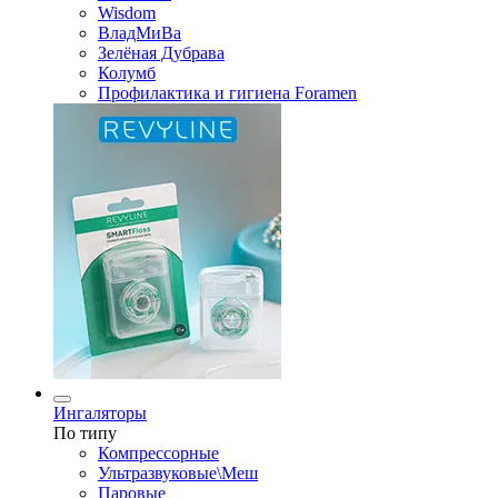
Wisdom
ВладМиВа
Зелёная Дубрава
Колумб
Профилактика и гигиена Foramen
Ингаляторы
По типу
Компрессорные
Ультразвуковые\Меш
Паровые