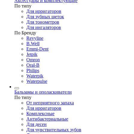
Аксессуары и комплектующие
По типу
Для ирригаторов
Для зубных щеток
Для тонометров
Для ингаляторов
По Бренду
Revyline
B.Well
Emmi-Dent
Jetpik
Omron
Oral-B
Philips
Waterpik
Waterpulse
Бальзамы и ополаскиватели
По типу
От неприятного запаха
Для ирригаторов
Комплексные
Антибактериальные
Для десен
Для чувствительных зубов