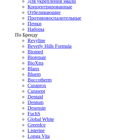
Для укрепления эмали
Концентрированные
Отбеливающие
Противовоспалительные
Пенки
Наборы
По Бренду
Revyline
Beverly Hills Formula
Biomed
Biorepair
BioXtra
Blanx
Bluem
Buccotherm
Curaprox
Curasept
Dentaid
Dentum
Desensin
FuchS
Global White
GreenIce
Listerine
Longa Vita