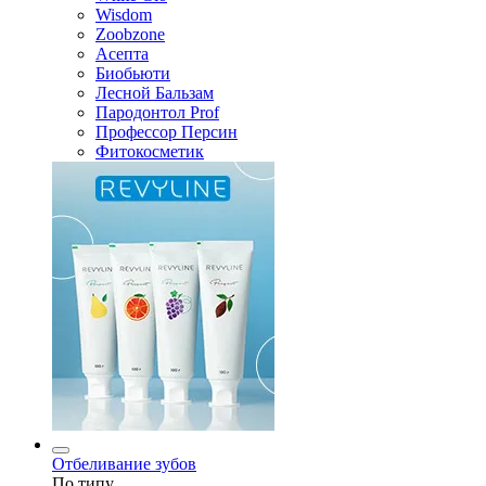
Wisdom
Zoobzone
Асепта
Биобьюти
Лесной Бальзам
Пародонтол Prof
Профессор Персин
Фитокосметик
Отбеливание зубов
По типу