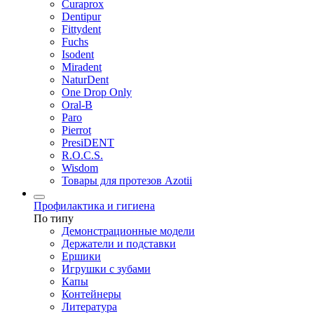
Curaprox
Dentipur
Fittydent
Fuchs
Isodent
Miradent
NaturDent
One Drop Only
Oral-B
Paro
Pierrot
PresiDENT
R.O.C.S.
Wisdom
Товары для протезов Azotii
Профилактика и гигиена
По типу
Демонстрационные модели
Держатели и подставки
Ершики
Игрушки с зубами
Капы
Контейнеры
Литература