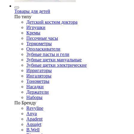
Товары для детей
По типу
Детский костюм доктора
Игрушки
Кремы
Песочные часы
Термометры
Ополаскиватели
Зубные пасты и гели
Зубные щетки мануальные
Зубные щетки электрические
Ирригаторы
Ингаляторы
Тонометры
Насадки
Держатели
Наборы
По Бренду
Revyline
Anya
Apadent
Aquajet
B.Well