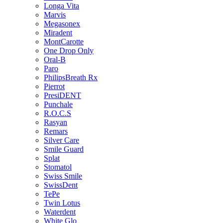
Longa Vita
Marvis
Megasonex
Miradent
MontCarotte
One Drop Only
Oral-B
Paro
PhilipsBreath Rx
Pierrot
PresiDENT
Punchale
R.O.C.S
Rasyan
Remars
Silver Care
Smile Guard
Splat
Stomatol
Swiss Smile
SwissDent
TePe
Twin Lotus
Waterdent
White Glo