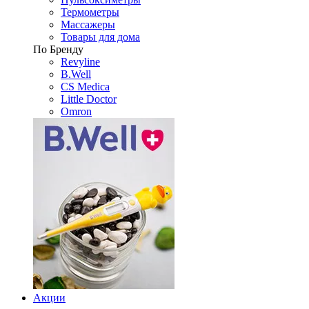
Термометры
Массажеры
Товары для дома
По Бренду
Revyline
B.Well
CS Medica
Little Doctor
Omron
Акции