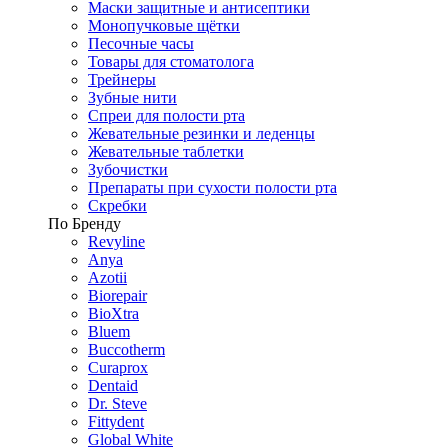
Маски защитные и антисептики
Монопучковые щётки
Песочные часы
Товары для стоматолога
Трейнеры
Зубные нити
Спреи для полости рта
Жевательные резинки и леденцы
Жевательные таблетки
Зубочистки
Препараты при сухости полости рта
Скребки
По Бренду
Revyline
Anya
Azotii
Biorepair
BioXtra
Bluem
Buccotherm
Curaprox
Dentaid
Dr. Steve
Fittydent
Global White