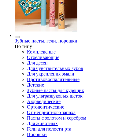
Зубные пасты, гели, порошки
По типу
Комплексные
Отбеливающие
Для десен
Для чувствительных зубов
Для укрепления эмали
Противовоспалительные
Детские
Зубные пасты для курящих
Для ультразвуковых щеток
Аюрведические
Ортодонтические
От неприятного запаха
Пасты с золотом и серебром
Для животных
Гели для полости рта
Порошки