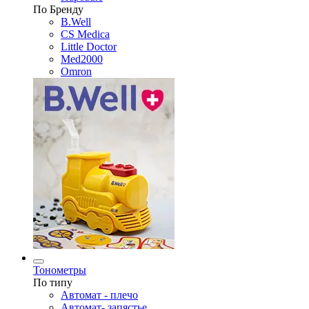
По Бренду
B.Well
CS Medica
Little Doctor
Med2000
Omron
Тонометры
По типу
Автомат - плечо
Автомат- запястье