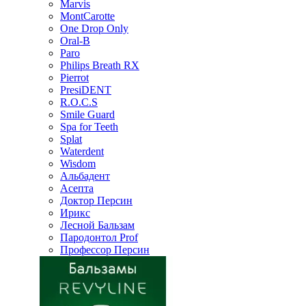
Marvis
MontCarotte
One Drop Only
Oral-B
Paro
Philips Breath RX
Pierrot
PresiDENT
R.O.C.S
Smile Guard
Spa for Teeth
Splat
Waterdent
Wisdom
Альбадент
Асепта
Доктор Персин
Ирикс
Лесной Бальзам
Пародонтол Prof
Профессор Персин