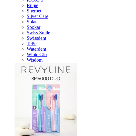
Ruijie
Sherbet
Silver Care
Splat
Spokar
Swiss Smile
Swissdent
TePe
Waterdent
White Glo
Wisdom