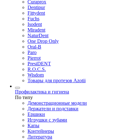
Curaprox
Dentipur
Fittydent
Fuchs
Isodent
Miradent
NaturDent
One Drop Only
Oral-B
Paro
Pierrot
PresiDENT
R.O.C.S.
Wisdom
Товары для протезов Azotii
Профилактика и гигиена
По типу
Демонстрационные модели
Держатели и подставки
Ершики
Игрушки с зубами
Капы
Контейнеры
Литература