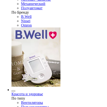
Механический
Полуавтомат
По Бренду
B.Well
Nissei
Omron
Красота и здоровье
По типу
Вентиляторы
Пульсоксиметры