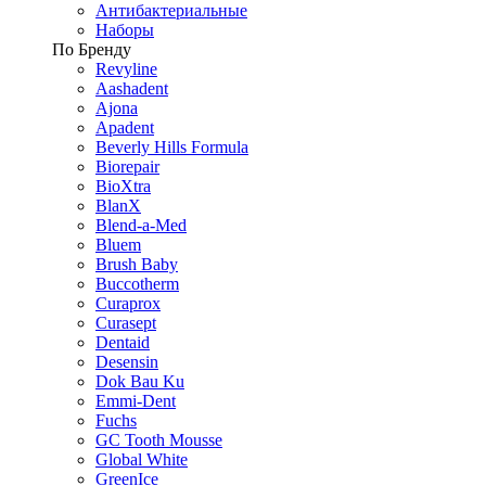
Антибактериальные
Наборы
По Бренду
Revyline
Aashadent
Ajona
Apadent
Beverly Hills Formula
Biorepair
BioXtra
BlanX
Blend-a-Med
Bluem
Brush Baby
Buccotherm
Curaprox
Curasept
Dentaid
Desensin
Dok Bau Ku
Emmi-Dent
Fuchs
GC Tooth Mousse
Global White
GreenIce