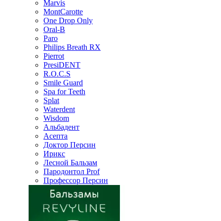
Marvis
MontCarotte
One Drop Only
Oral-B
Paro
Philips Breath RX
Pierrot
PresiDENT
R.O.C.S
Smile Guard
Spa for Teeth
Splat
Waterdent
Wisdom
Альбадент
Асепта
Доктор Персин
Ирикс
Лесной Бальзам
Пародонтол Prof
Профессор Персин