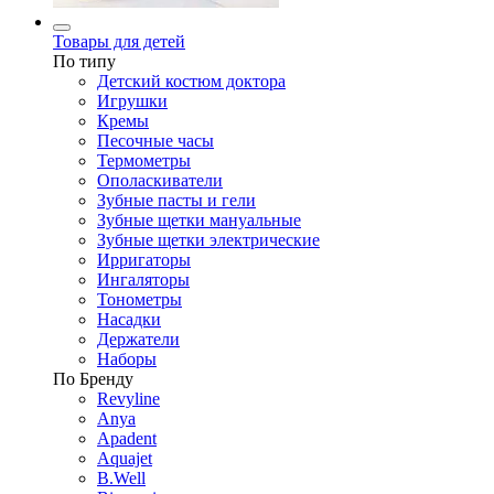
Товары для детей
По типу
Детский костюм доктора
Игрушки
Кремы
Песочные часы
Термометры
Ополаскиватели
Зубные пасты и гели
Зубные щетки мануальные
Зубные щетки электрические
Ирригаторы
Ингаляторы
Тонометры
Насадки
Держатели
Наборы
По Бренду
Revyline
Anya
Apadent
Aquajet
B.Well