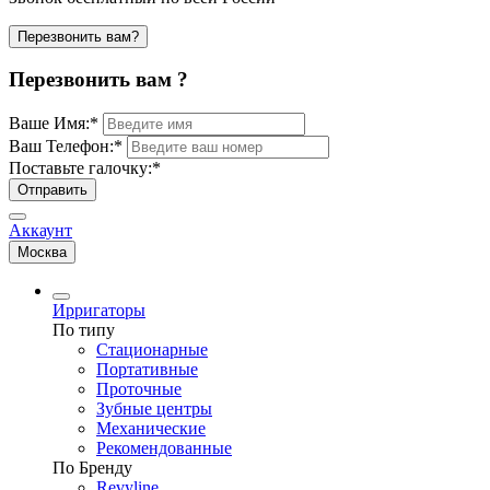
Перезвонить вам?
Перезвонить вам ?
Ваше Имя:
*
Ваш Телефон:
*
Поставьте галочку:
*
Отправить
Аккаунт
Москва
Ирригаторы
По типу
Стационарные
Портативные
Проточные
Зубные центры
Механические
Рекомендованные
По Бренду
Revyline