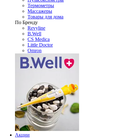
Термометры
Массажеры
Товары для дома
По Бренду
Revyline
B.Well
CS Medica
Little Doctor
Omron
Акции