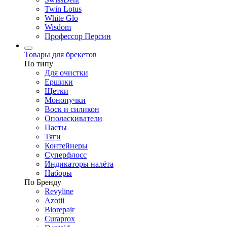
Twin Lotus
White Glo
Wisdom
Профессор Персин
Товары для брекетов
По типу
Для очистки
Ершики
Щетки
Монопучки
Воск и силикон
Ополаскиватели
Пасты
Тяги
Контейнеры
Суперфлосс
Индикаторы налёта
Наборы
По Бренду
Revyline
Azotii
Biorepair
Curaprox