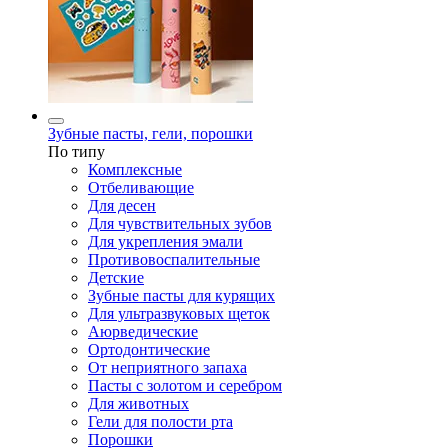
Зубные пасты, гели, порошки
По типу
Комплексные
Отбеливающие
Для десен
Для чувствительных зубов
Для укрепления эмали
Противовоспалительные
Детские
Зубные пасты для курящих
Для ультразвуковых щеток
Аюрведические
Ортодонтические
От неприятного запаха
Пасты с золотом и серебром
Для животных
Гели для полости рта
Порошки