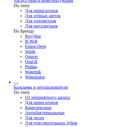
Аксессуары и комплектующие
По типу
Для ирригаторов
Для зубных щеток
Для тонометров
Для ингаляторов
По Бренду
Revyline
B.Well
Emmi-Dent
Jetpik
Omron
Oral-B
Philips
Waterpik
Waterpulse
Бальзамы и ополаскиватели
По типу
От неприятного запаха
Для ирригаторов
Комплексные
Антибактериальные
Для десен
Для чувствительных зубов