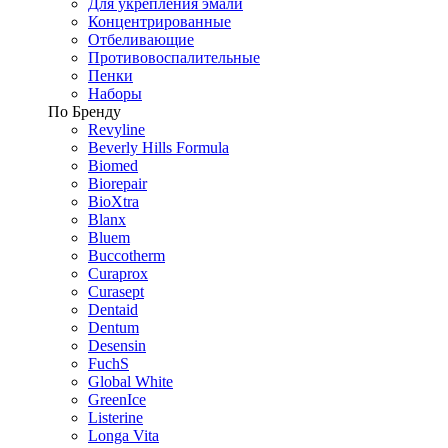
Для укрепления эмали
Концентрированные
Отбеливающие
Противовоспалительные
Пенки
Наборы
По Бренду
Revyline
Beverly Hills Formula
Biomed
Biorepair
BioXtra
Blanx
Bluem
Buccotherm
Curaprox
Curasept
Dentaid
Dentum
Desensin
FuchS
Global White
GreenIce
Listerine
Longa Vita