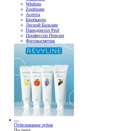
Wisdom
Zoobzone
Асепта
Биобьюти
Лесной Бальзам
Пародонтол Prof
Профессор Персин
Фитокосметик
Отбеливание зубов
По типу