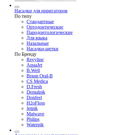
Насадки для ирригаторов
По типу
Стандартные
Ортодонтические
Пародонтологические
Для языка
Назальные
Насадки-щетки
По Бренду
Revyline
AquaJet
B.Well
Braun Oral-B
CS Medica
D.Fresh
Dentalpik
Donfeel
H2oFloss
Jetpik
Matwave
Philips
Waterpik