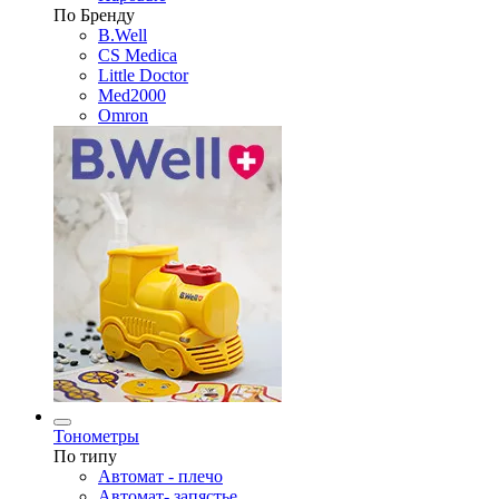
По Бренду
B.Well
CS Medica
Little Doctor
Med2000
Omron
Тонометры
По типу
Автомат - плечо
Автомат- запястье