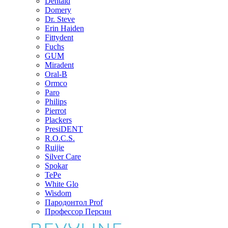
Dentaid
Domery
Dr. Steve
Erin Haiden
Fittydent
Fuchs
GUM
Miradent
Oral-B
Ormco
Paro
Philips
Pierrot
Plackers
PresiDENT
R.O.C.S.
Ruijie
Silver Care
Spokar
TePe
White Glo
Wisdom
Пародонтол Prof
Профессор Персин