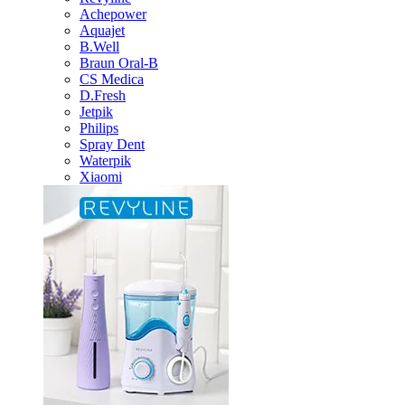
Achepower
Aquajet
B.Well
Braun Oral-B
CS Medica
D.Fresh
Jetpik
Philips
Spray Dent
Waterpik
Xiaomi