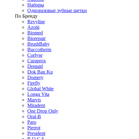
Наборы
Одноразовые зубные щетки
По Бренду
Revyline
Azotii
Biomed
Biorepair
BrushBaby
Buccotherm
Corlyse
Curaprox
Dentaid
Dok Bau Ku
Domery
Firefly
Global White
Longa Vita
Marvis
Miradent
One Drop Only
Oral-B
Paro
Pierrot
President
R.O.C.S.