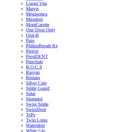
Longa Vita
Marvis
Megasonex
Miradent
MontCarotte
One Drop Only
Oral-B
Paro
PhilipsBreath Rx
Pierrot
PresiDENT
Punchale
R.O.C.S
Rasyan
Remars
Silver Care
Smile Guard
Splat
Stomatol
Swiss Smile
SwissDent
TePe
Twin Lotus
Waterdent
White Glo