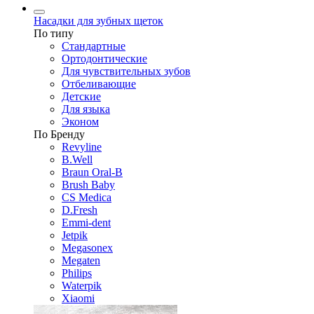
Насадки для зубных щеток
По типу
Стандартные
Ортодонтические
Для чувствительных зубов
Отбеливающие
Детские
Для языка
Эконом
По Бренду
Revyline
B.Well
Braun Oral-B
Brush Baby
CS Medica
D.Fresh
Emmi-dent
Jetpik
Megasonex
Megaten
Philips
Waterpik
Xiaomi