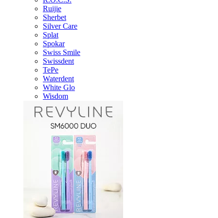
Ruijie
Sherbet
Silver Care
Splat
Spokar
Swiss Smile
Swissdent
TePe
Waterdent
White Glo
Wisdom