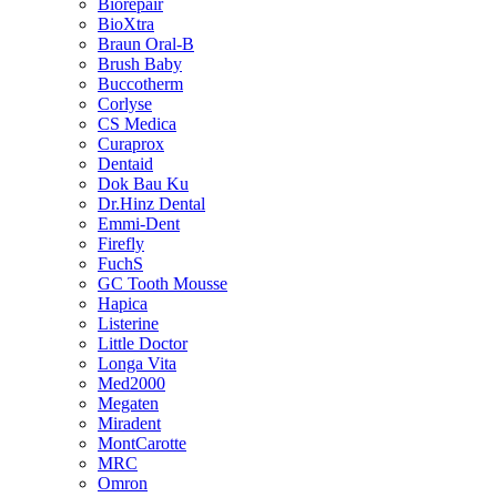
Biorepair
BioXtra
Braun Oral-B
Brush Baby
Buccotherm
Corlyse
CS Medica
Curaprox
Dentaid
Dok Bau Ku
Dr.Hinz Dental
Emmi-Dent
Firefly
FuchS
GC Tooth Mousse
Hapica
Listerine
Little Doctor
Longa Vita
Med2000
Megaten
Miradent
MontCarotte
MRC
Omron