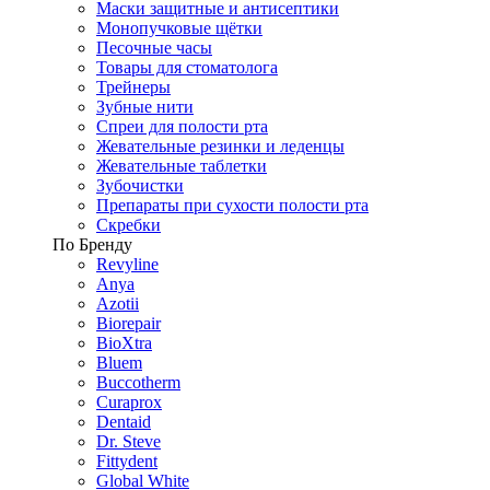
Маски защитные и антисептики
Монопучковые щётки
Песочные часы
Товары для стоматолога
Трейнеры
Зубные нити
Спреи для полости рта
Жевательные резинки и леденцы
Жевательные таблетки
Зубочистки
Препараты при сухости полости рта
Скребки
По Бренду
Revyline
Anya
Azotii
Biorepair
BioXtra
Bluem
Buccotherm
Curaprox
Dentaid
Dr. Steve
Fittydent
Global White