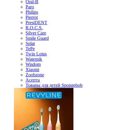
Oral-B
Paro
Philips
Pierrot
PresiDENT
R.O.C.S.
Silver Care
Smile Guard
Splat
TePe
Twin Lotus
Waterpik
Wisdom
Xiaomi
Zoobzone
Асепта
Товары для детей Spongebob