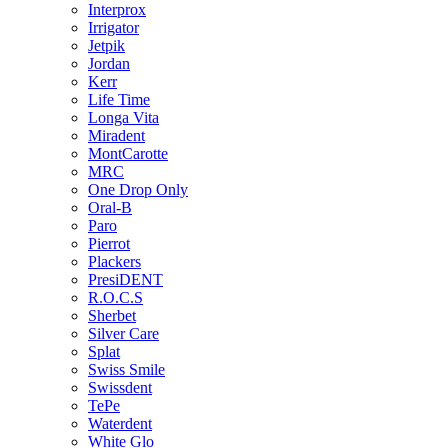
Interprox
Irrigator
Jetpik
Jordan
Kerr
Life Time
Longa Vita
Miradent
MontCarotte
MRC
One Drop Only
Oral-B
Paro
Pierrot
Plackers
PresiDENT
R.O.C.S
Sherbet
Silver Care
Splat
Swiss Smile
Swissdent
TePe
Waterdent
White Glo