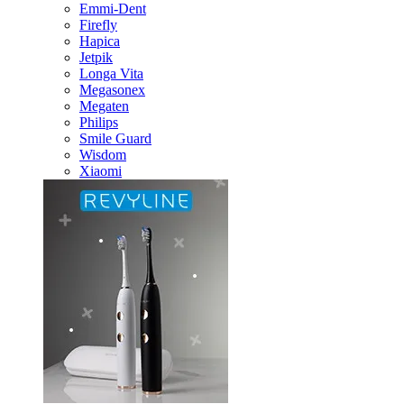
Emmi-Dent
Firefly
Hapica
Jetpik
Longa Vita
Megasonex
Megaten
Philips
Smile Guard
Wisdom
Xiaomi