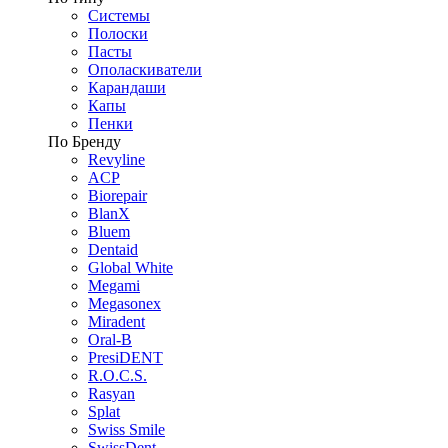
Системы
Полоски
Пасты
Ополаскиватели
Карандаши
Капы
Пенки
По Бренду
Revyline
ACP
Biorepair
BlanX
Bluem
Dentaid
Global White
Megami
Megasonex
Miradent
Oral-B
PresiDENT
R.O.C.S.
Rasyan
Splat
Swiss Smile
SwissDent