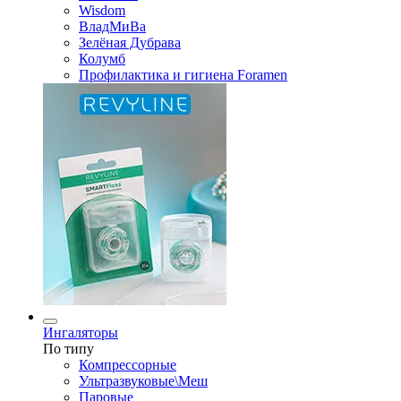
Wisdom
ВладМиВа
Зелёная Дубрава
Колумб
Профилактика и гигиена Foramen
Ингаляторы
По типу
Компрессорные
Ультразвуковые\Меш
Паровые