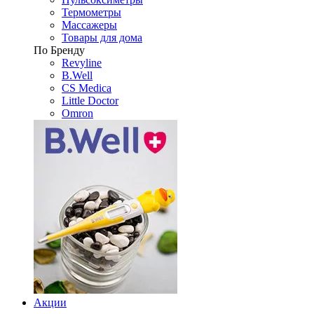
Термометры
Массажеры
Товары для дома
По Бренду
Revyline
B.Well
CS Medica
Little Doctor
Omron
Акции