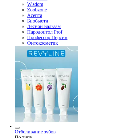
Wisdom
Zoobzone
Асепта
Биобьюти
Лесной Бальзам
Пародонтол Prof
Профессор Персин
Фитокосметик
Отбеливание зубов
По типу