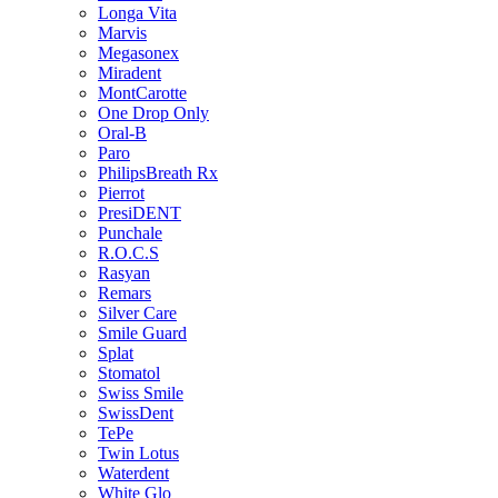
Longa Vita
Marvis
Megasonex
Miradent
MontCarotte
One Drop Only
Oral-B
Paro
PhilipsBreath Rx
Pierrot
PresiDENT
Punchale
R.O.C.S
Rasyan
Remars
Silver Care
Smile Guard
Splat
Stomatol
Swiss Smile
SwissDent
TePe
Twin Lotus
Waterdent
White Glo