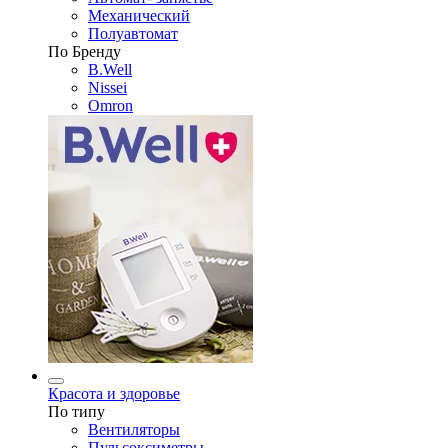
Механический
Полуавтомат
По Бренду
B.Well
Nissei
Omron
Красота и здоровье
По типу
Вентиляторы
Пульсоксиметры