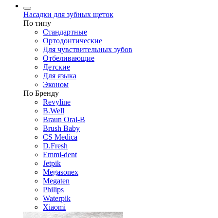
Насадки для зубных щеток
По типу
Стандартные
Ортодонтические
Для чувствительных зубов
Отбеливающие
Детские
Для языка
Эконом
По Бренду
Revyline
B.Well
Braun Oral-B
Brush Baby
CS Medica
D.Fresh
Emmi-dent
Jetpik
Megasonex
Megaten
Philips
Waterpik
Xiaomi