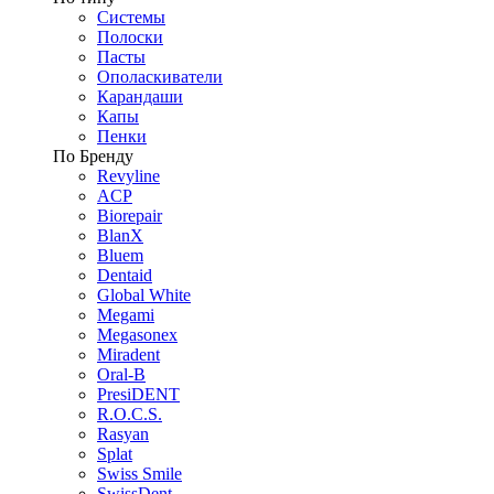
Системы
Полоски
Пасты
Ополаскиватели
Карандаши
Капы
Пенки
По Бренду
Revyline
ACP
Biorepair
BlanX
Bluem
Dentaid
Global White
Megami
Megasonex
Miradent
Oral-B
PresiDENT
R.O.C.S.
Rasyan
Splat
Swiss Smile
SwissDent