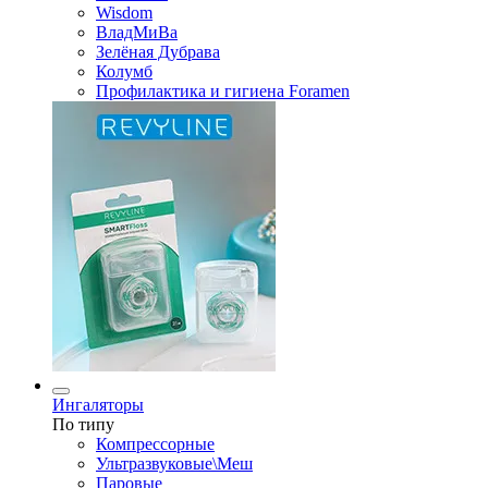
Wisdom
ВладМиВа
Зелёная Дубрава
Колумб
Профилактика и гигиена Foramen
Ингаляторы
По типу
Компрессорные
Ультразвуковые\Меш
Паровые