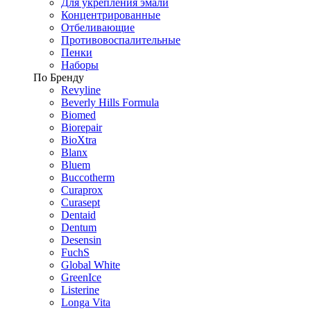
Для укрепления эмали
Концентрированные
Отбеливающие
Противовоспалительные
Пенки
Наборы
По Бренду
Revyline
Beverly Hills Formula
Biomed
Biorepair
BioXtra
Blanx
Bluem
Buccotherm
Curaprox
Curasept
Dentaid
Dentum
Desensin
FuchS
Global White
GreenIce
Listerine
Longa Vita