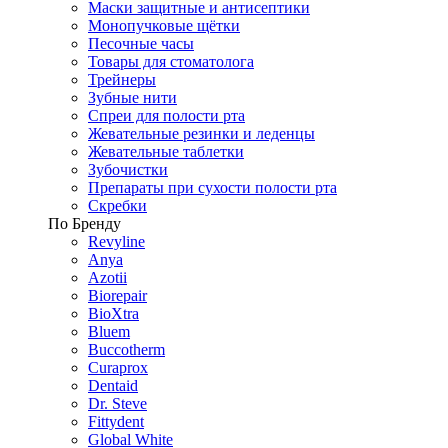
Маски защитные и антисептики
Монопучковые щётки
Песочные часы
Товары для стоматолога
Трейнеры
Зубные нити
Спреи для полости рта
Жевательные резинки и леденцы
Жевательные таблетки
Зубочистки
Препараты при сухости полости рта
Скребки
По Бренду
Revyline
Anya
Azotii
Biorepair
BioXtra
Bluem
Buccotherm
Curaprox
Dentaid
Dr. Steve
Fittydent
Global White