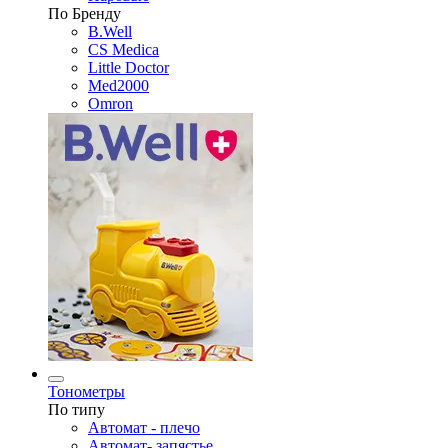
По Бренду
B.Well
CS Medica
Little Doctor
Med2000
Omron
Тонометры
По типу
Автомат - плечо
Автомат- запястье