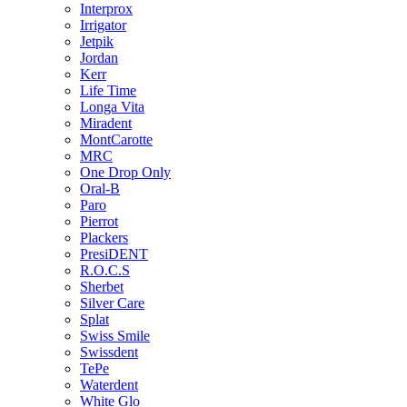
Interprox
Irrigator
Jetpik
Jordan
Kerr
Life Time
Longa Vita
Miradent
MontCarotte
MRC
One Drop Only
Oral-B
Paro
Pierrot
Plackers
PresiDENT
R.O.C.S
Sherbet
Silver Care
Splat
Swiss Smile
Swissdent
TePe
Waterdent
White Glo