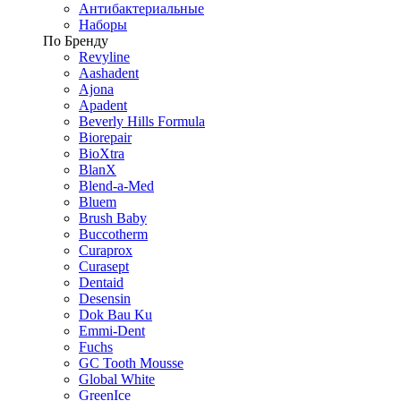
Антибактериальные
Наборы
По Бренду
Revyline
Aashadent
Ajona
Apadent
Beverly Hills Formula
Biorepair
BioXtra
BlanX
Blend-a-Med
Bluem
Brush Baby
Buccotherm
Curaprox
Curasept
Dentaid
Desensin
Dok Bau Ku
Emmi-Dent
Fuchs
GC Tooth Mousse
Global White
GreenIce