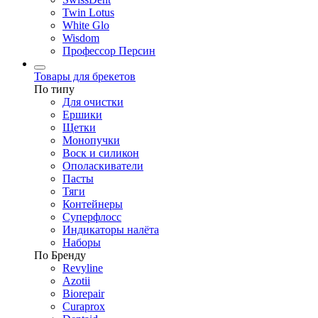
Twin Lotus
White Glo
Wisdom
Профессор Персин
Товары для брекетов
По типу
Для очистки
Ершики
Щетки
Монопучки
Воск и силикон
Ополаскиватели
Пасты
Тяги
Контейнеры
Суперфлосс
Индикаторы налёта
Наборы
По Бренду
Revyline
Azotii
Biorepair
Curaprox