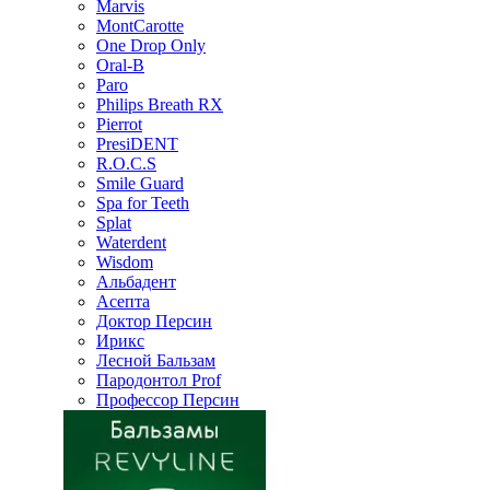
Marvis
MontCarotte
One Drop Only
Oral-B
Paro
Philips Breath RX
Pierrot
PresiDENT
R.O.C.S
Smile Guard
Spa for Teeth
Splat
Waterdent
Wisdom
Альбадент
Асепта
Доктор Персин
Ирикс
Лесной Бальзам
Пародонтол Prof
Профессор Персин