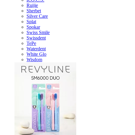
Ruijie
Sherbet
Silver Care
Splat
Spokar
Swiss Smile
Swissdent
TePe
Waterdent
White Glo
Wisdom