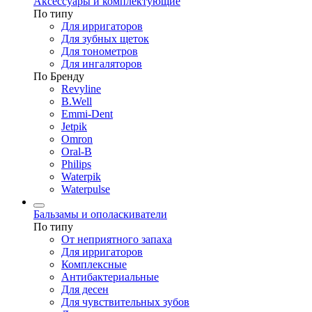
Аксессуары и комплектующие
По типу
Для ирригаторов
Для зубных щеток
Для тонометров
Для ингаляторов
По Бренду
Revyline
B.Well
Emmi-Dent
Jetpik
Omron
Oral-B
Philips
Waterpik
Waterpulse
Бальзамы и ополаскиватели
По типу
От неприятного запаха
Для ирригаторов
Комплексные
Антибактериальные
Для десен
Для чувствительных зубов