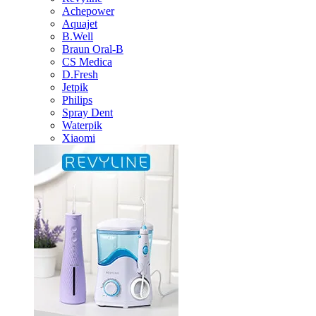
Achepower
Aquajet
B.Well
Braun Oral-B
CS Medica
D.Fresh
Jetpik
Philips
Spray Dent
Waterpik
Xiaomi