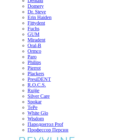
Dentaid
Domery
Dr. Steve
Erin Haiden
Fittydent
Fuchs
GUM
Miradent
Oral-B
Ormco
Paro
Philips
Pierrot
Plackers
PresiDENT
R.O.C.S.
Ruijie
Silver Care
Spokar
TePe
White Glo
Wisdom
Пародонтол Prof
Профессор Персин