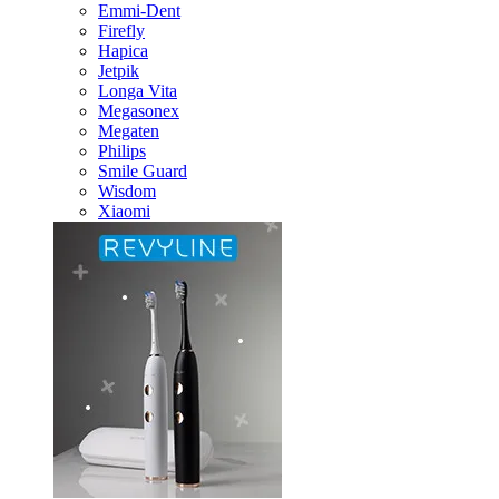
Emmi-Dent
Firefly
Hapica
Jetpik
Longa Vita
Megasonex
Megaten
Philips
Smile Guard
Wisdom
Xiaomi