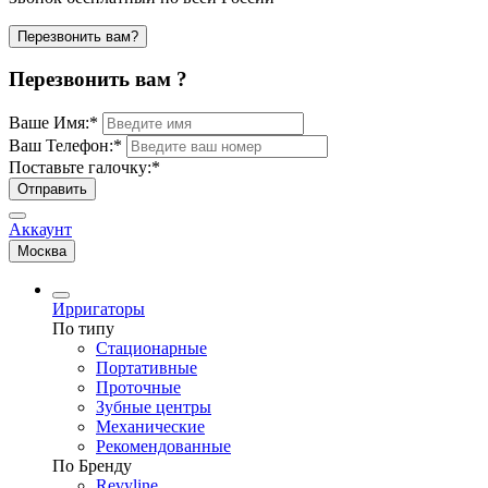
Перезвонить вам?
Перезвонить вам ?
Ваше Имя:
*
Ваш Телефон:
*
Поставьте галочку:
*
Отправить
Аккаунт
Москва
Ирригаторы
По типу
Стационарные
Портативные
Проточные
Зубные центры
Механические
Рекомендованные
По Бренду
Revyline