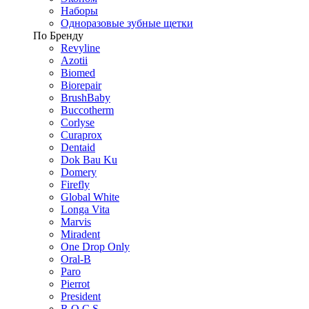
Наборы
Одноразовые зубные щетки
По Бренду
Revyline
Azotii
Biomed
Biorepair
BrushBaby
Buccotherm
Corlyse
Curaprox
Dentaid
Dok Bau Ku
Domery
Firefly
Global White
Longa Vita
Marvis
Miradent
One Drop Only
Oral-B
Paro
Pierrot
President
R.O.C.S.