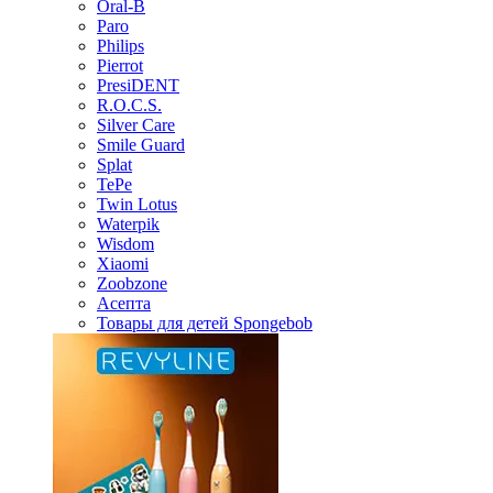
Oral-B
Paro
Philips
Pierrot
PresiDENT
R.O.C.S.
Silver Care
Smile Guard
Splat
TePe
Twin Lotus
Waterpik
Wisdom
Xiaomi
Zoobzone
Асепта
Товары для детей Spongebob