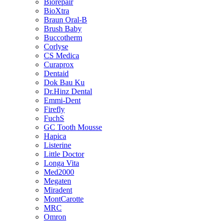
Biorepair
BioXtra
Braun Oral-B
Brush Baby
Buccotherm
Corlyse
CS Medica
Curaprox
Dentaid
Dok Bau Ku
Dr.Hinz Dental
Emmi-Dent
Firefly
FuchS
GC Tooth Mousse
Hapica
Listerine
Little Doctor
Longa Vita
Med2000
Megaten
Miradent
MontCarotte
MRC
Omron