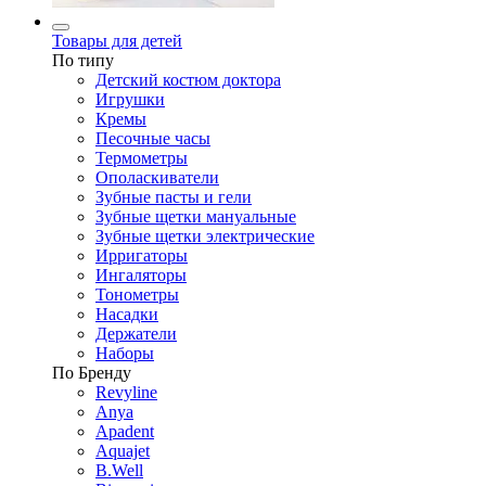
Товары для детей
По типу
Детский костюм доктора
Игрушки
Кремы
Песочные часы
Термометры
Ополаскиватели
Зубные пасты и гели
Зубные щетки мануальные
Зубные щетки электрические
Ирригаторы
Ингаляторы
Тонометры
Насадки
Держатели
Наборы
По Бренду
Revyline
Anya
Apadent
Aquajet
B.Well