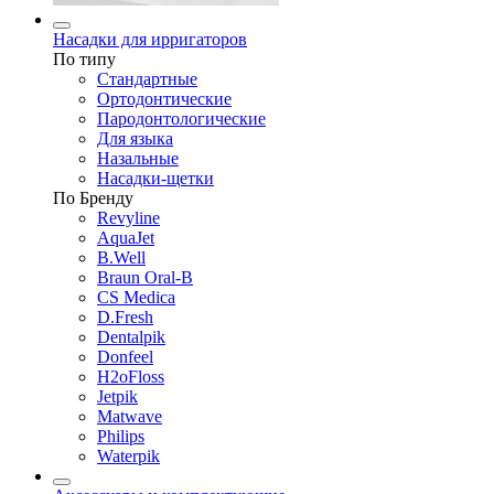
Насадки для ирригаторов
По типу
Стандартные
Ортодонтические
Пародонтологические
Для языка
Назальные
Насадки-щетки
По Бренду
Revyline
AquaJet
B.Well
Braun Oral-B
CS Medica
D.Fresh
Dentalpik
Donfeel
H2oFloss
Jetpik
Matwave
Philips
Waterpik