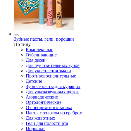
Зубные пасты, гели, порошки
По типу
Комплексные
Отбеливающие
Для десен
Для чувствительных зубов
Для укрепления эмали
Противовоспалительные
Детские
Зубные пасты для курящих
Для ультразвуковых щеток
Аюрведические
Ортодонтические
От неприятного запаха
Пасты с золотом и серебром
Для животных
Гели для полости рта
Порошки