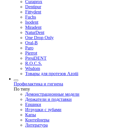
Curaprox
Dentipur
Fittydent
Fuchs
Isodent
Miradent
NaturDent
One Drop Only
Oral-B
Paro
Pierrot
PresiDENT
R.O.C.S.
Wisdom
Товары для протезов Azotii
Профилактика и гигиена
По типу
Демонстрационные модели
Держатели и подставки
Ершики
Игрушки с зубами
Капы
Контейнеры
Литература