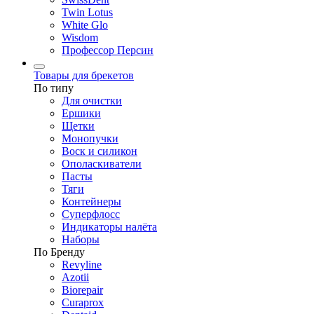
Twin Lotus
White Glo
Wisdom
Профессор Персин
Товары для брекетов
По типу
Для очистки
Ершики
Щетки
Монопучки
Воск и силикон
Ополаскиватели
Пасты
Тяги
Контейнеры
Суперфлосс
Индикаторы налёта
Наборы
По Бренду
Revyline
Azotii
Biorepair
Curaprox