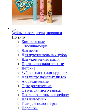
Зубные пасты, гели, порошки
По типу
Комплексные
Отбеливающие
Для десен
Для чувствительных зубов
Для укрепления эмали
Противовоспалительные
Детские
Зубные пасты для курящих
Для ультразвуковых щеток
Аюрведические
Ортодонтические
От неприятного запаха
Пасты с золотом и серебром
Для животных
Гели для полости рта
Порошки