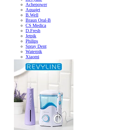
Achepower
Aquajet
B.Well
Braun Oral-B
CS Medica
D.Fresh
Jetpik
Philips
Spray Dent
Waterpik
Xiaomi