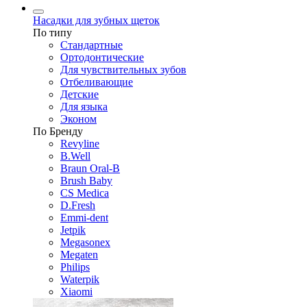
Насадки для зубных щеток
По типу
Стандартные
Ортодонтические
Для чувствительных зубов
Отбеливающие
Детские
Для языка
Эконом
По Бренду
Revyline
B.Well
Braun Oral-B
Brush Baby
CS Medica
D.Fresh
Emmi-dent
Jetpik
Megasonex
Megaten
Philips
Waterpik
Xiaomi