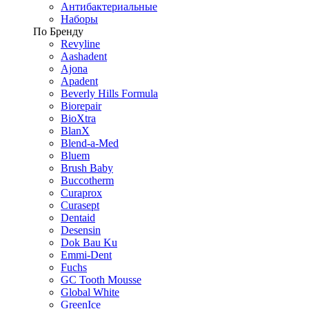
Антибактериальные
Наборы
По Бренду
Revyline
Aashadent
Ajona
Apadent
Beverly Hills Formula
Biorepair
BioXtra
BlanX
Blend-a-Med
Bluem
Brush Baby
Buccotherm
Curaprox
Curasept
Dentaid
Desensin
Dok Bau Ku
Emmi-Dent
Fuchs
GC Tooth Mousse
Global White
GreenIce