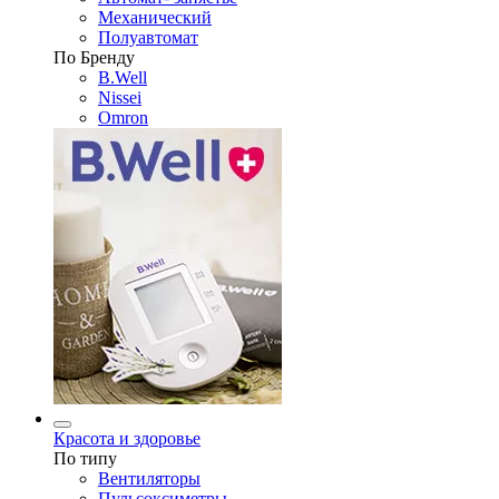
Механический
Полуавтомат
По Бренду
B.Well
Nissei
Omron
Красота и здоровье
По типу
Вентиляторы
Пульсоксиметры