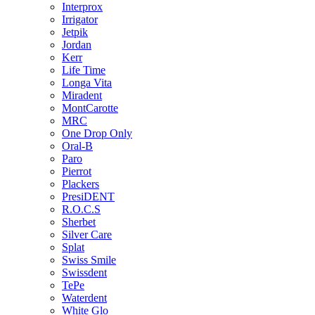
Interprox
Irrigator
Jetpik
Jordan
Kerr
Life Time
Longa Vita
Miradent
MontCarotte
MRC
One Drop Only
Oral-B
Paro
Pierrot
Plackers
PresiDENT
R.O.C.S
Sherbet
Silver Care
Splat
Swiss Smile
Swissdent
TePe
Waterdent
White Glo