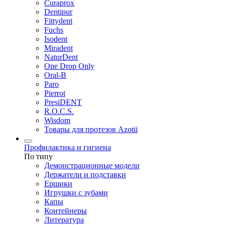
Curaprox
Dentipur
Fittydent
Fuchs
Isodent
Miradent
NaturDent
One Drop Only
Oral-B
Paro
Pierrot
PresiDENT
R.O.C.S.
Wisdom
Товары для протезов Azotii
Профилактика и гигиена
По типу
Демонстрационные модели
Держатели и подставки
Ершики
Игрушки с зубами
Капы
Контейнеры
Литература