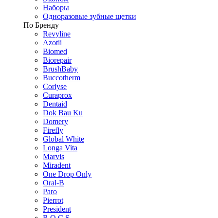
Наборы
Одноразовые зубные щетки
По Бренду
Revyline
Azotii
Biomed
Biorepair
BrushBaby
Buccotherm
Corlyse
Curaprox
Dentaid
Dok Bau Ku
Domery
Firefly
Global White
Longa Vita
Marvis
Miradent
One Drop Only
Oral-B
Paro
Pierrot
President
R.O.C.S.