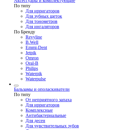
Аксессуары и комплектующие
По типу
Для ирригаторов
Для зубных щеток
Для тонометров
Для ингаляторов
По Бренду
Revyline
B.Well
Emmi-Dent
Jetpik
Omron
Oral-B
Philips
Waterpik
Waterpulse
Бальзамы и ополаскиватели
По типу
От неприятного запаха
Для ирригаторов
Комплексные
Антибактериальные
Для десен
Для чувствительных зубов