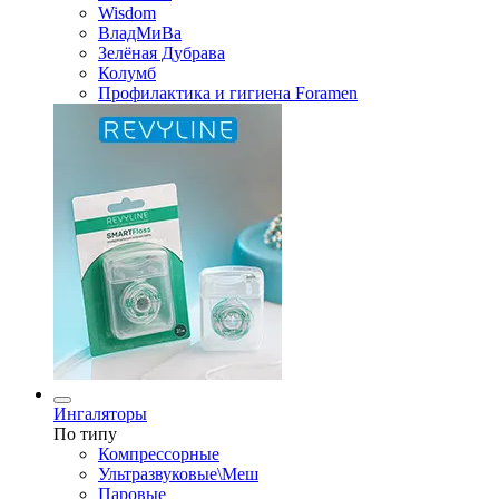
Wisdom
ВладМиВа
Зелёная Дубрава
Колумб
Профилактика и гигиена Foramen
Ингаляторы
По типу
Компрессорные
Ультразвуковые\Меш
Паровые