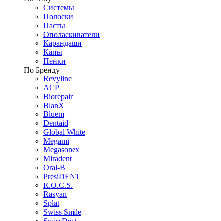
Системы
Полоски
Пасты
Ополаскиватели
Карандаши
Капы
Пенки
По Бренду
Revyline
ACP
Biorepair
BlanX
Bluem
Dentaid
Global White
Megami
Megasonex
Miradent
Oral-B
PresiDENT
R.O.C.S.
Rasyan
Splat
Swiss Smile
SwissDent