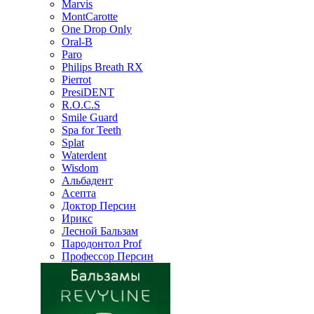
Marvis
MontCarotte
One Drop Only
Oral-B
Paro
Philips Breath RX
Pierrot
PresiDENT
R.O.C.S
Smile Guard
Spa for Teeth
Splat
Waterdent
Wisdom
Альбадент
Асепта
Доктор Персин
Ирикс
Лесной Бальзам
Пародонтол Prof
Профессор Персин