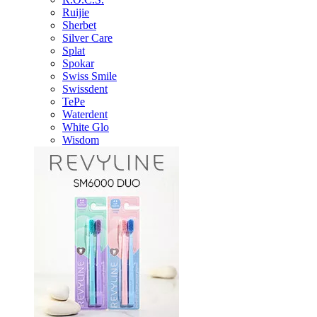
Ruijie
Sherbet
Silver Care
Splat
Spokar
Swiss Smile
Swissdent
TePe
Waterdent
White Glo
Wisdom