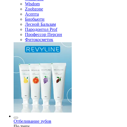
Wisdom
Zoobzone
Асепта
Биобьюти
Лесной Бальзам
Пародонтол Prof
Профессор Персин
Фитокосметик
Отбеливание зубов
По типу