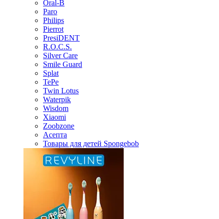
Oral-B
Paro
Philips
Pierrot
PresiDENT
R.O.C.S.
Silver Care
Smile Guard
Splat
TePe
Twin Lotus
Waterpik
Wisdom
Xiaomi
Zoobzone
Асепта
Товары для детей Spongebob