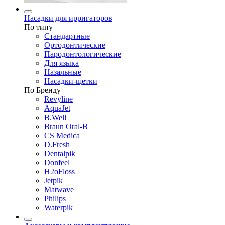
Насадки для ирригаторов
По типу
Стандартные
Ортодонтические
Пародонтологические
Для языка
Назальные
Насадки-щетки
По Бренду
Revyline
AquaJet
B.Well
Braun Oral-B
CS Medica
D.Fresh
Dentalpik
Donfeel
H2oFloss
Jetpik
Matwave
Philips
Waterpik