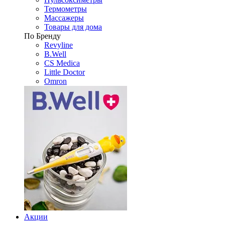
Термометры
Массажеры
Товары для дома
По Бренду
Revyline
B.Well
CS Medica
Little Doctor
Omron
Акции