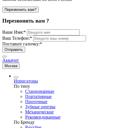
Перезвонить вам?
Перезвонить вам ?
Ваше Имя:
*
Ваш Телефон:
*
Поставьте галочку:
*
Отправить
Аккаунт
Москва
Ирригаторы
По типу
Стационарные
Портативные
Проточные
Зубные центры
Механические
Рекомендованные
По Бренду
Revyline