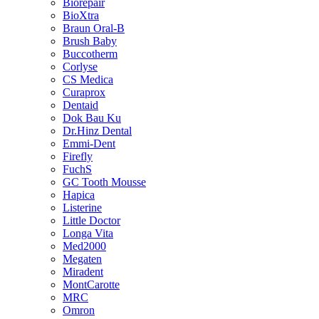
Biorepair
BioXtra
Braun Oral-B
Brush Baby
Buccotherm
Corlyse
CS Medica
Curaprox
Dentaid
Dok Bau Ku
Dr.Hinz Dental
Emmi-Dent
Firefly
FuchS
GC Tooth Mousse
Hapica
Listerine
Little Doctor
Longa Vita
Med2000
Megaten
Miradent
MontCarotte
MRC
Omron