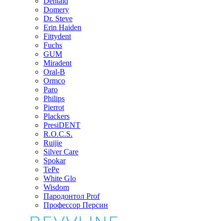
Dentaid
Domery
Dr. Steve
Erin Haiden
Fittydent
Fuchs
GUM
Miradent
Oral-B
Ormco
Paro
Philips
Pierrot
Plackers
PresiDENT
R.O.C.S.
Ruijie
Silver Care
Spokar
TePe
White Glo
Wisdom
Пародонтол Prof
Профессор Персин