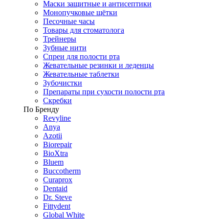
Маски защитные и антисептики
Монопучковые щётки
Песочные часы
Товары для стоматолога
Трейнеры
Зубные нити
Спреи для полости рта
Жевательные резинки и леденцы
Жевательные таблетки
Зубочистки
Препараты при сухости полости рта
Скребки
По Бренду
Revyline
Anya
Azotii
Biorepair
BioXtra
Bluem
Buccotherm
Curaprox
Dentaid
Dr. Steve
Fittydent
Global White