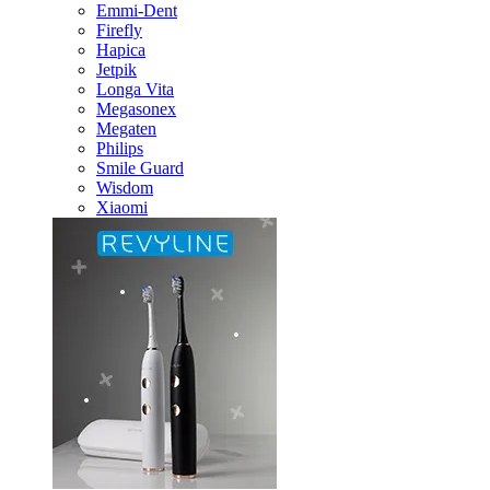
Emmi-Dent
Firefly
Hapica
Jetpik
Longa Vita
Megasonex
Megaten
Philips
Smile Guard
Wisdom
Xiaomi