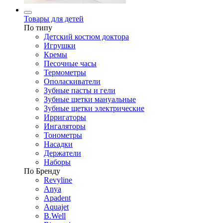
Товары для детей
По типу
Детский костюм доктора
Игрушки
Кремы
Песочные часы
Термометры
Ополаскиватели
Зубные пасты и гели
Зубные щетки мануальные
Зубные щетки электрические
Ирригаторы
Ингаляторы
Тонометры
Насадки
Держатели
Наборы
По Бренду
Revyline
Anya
Apadent
Aquajet
B.Well