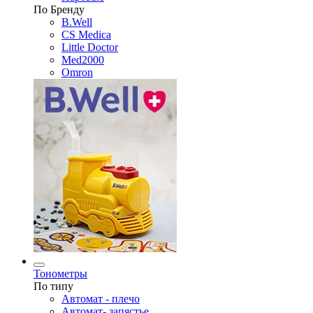
По Бренду
B.Well
CS Medica
Little Doctor
Med2000
Omron
Тонометры
По типу
Автомат - плечо
Автомат- запястье