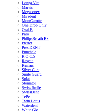
Longa Vita
Marvis
Megasonex
Miradent
MontCarotte
One Drop Only
Oral-B
Paro
PhilipsBreath Rx
Pierrot
PresiDENT
Punchale
R.O.C.S
Rasyan
Remars
Silver Care
Smile Guard
Splat
Stomatol
Swiss Smile
SwissDent
TePe
Twin Lotus
Waterdent
White Glo