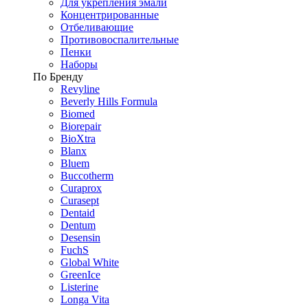
Для укрепления эмали
Концентрированные
Отбеливающие
Противовоспалительные
Пенки
Наборы
По Бренду
Revyline
Beverly Hills Formula
Biomed
Biorepair
BioXtra
Blanx
Bluem
Buccotherm
Curaprox
Curasept
Dentaid
Dentum
Desensin
FuchS
Global White
GreenIce
Listerine
Longa Vita