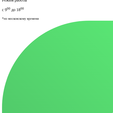
Режим работы
00
00
с 9
до 18
*по московскому времени